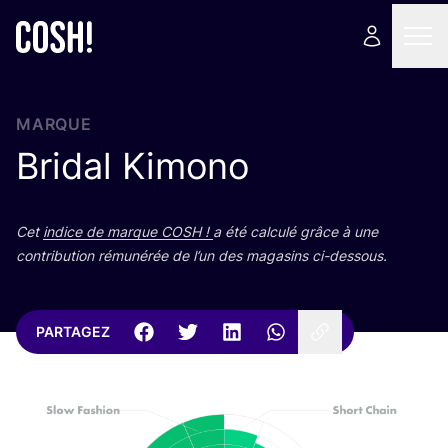
MARQUE
Bridal Kimono
Cet
indice de marque
COSH
!
a été cal­cu­lé grâce à une
contri­bu­tion rému­né­rée de l’un des maga­sins ci-dessous.
PARTAGEZ