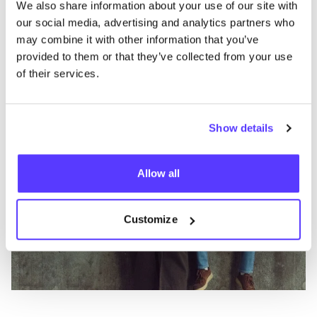
Préf
We also share information about your use of our site with
Revolution
E
our social media, advertising and analytics partners who
may combine it with other information that you’ve
Vêtements
Hauts et t-shirts
3+
V
provided to them or that they’ve collected from your use
of their services.
Show details
Allow all
Customize