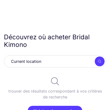
Découvrez où acheter Bridal
Kimono
Rech
trouver des résultats correspondant à vos critères
de recherche