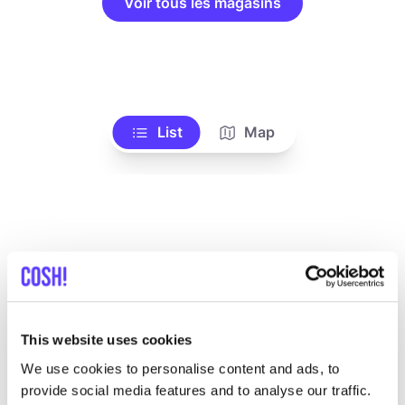
Voir tous les magasins
List
Map
This website uses cookies
Autres marques
We use cookies to personalise content and ads, to
provide social media features and to analyse our traffic.
C