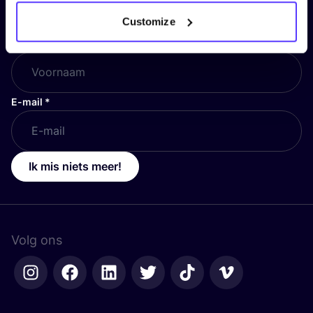
en blijf op de hoogte!
Customize
Voornaam
*
E-mail
*
Ik mis niets meer!
Volg ons