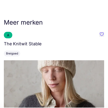
Meer merken
A
Favo
The Knitwit Stable
T
Breigoed