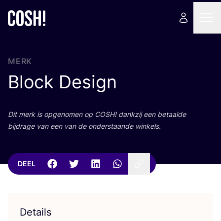
MERK
Block Design
Dit merk is opge­no­men op
COSH
! dank­zij een betaal­de
bij­dra­ge van een van de onder­staan­de winkels.
DEEL
Details