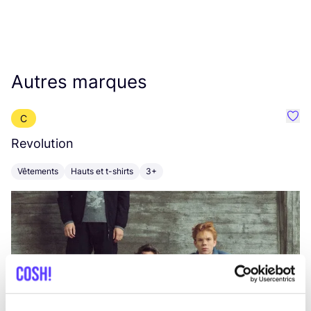
Autres marques
C
Préf
Revolution
E
Vêtements
Hauts et t-shirts
3+
V