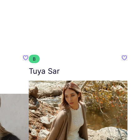
B
Favoriete {naam}
Favorie
Tuya Sar