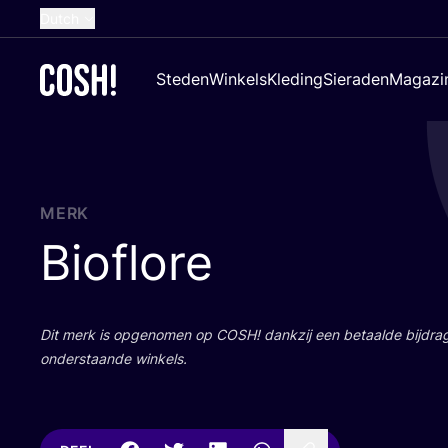
Dutch
English
Steden
Winkels
Kleding
Sieraden
Magazi
French
Spanish
German
Croatian
MERK
Bioflore
Dit merk is opge­no­men op
COSH
! dank­zij een betaal­de bij­dr
onder­staan­de winkels.