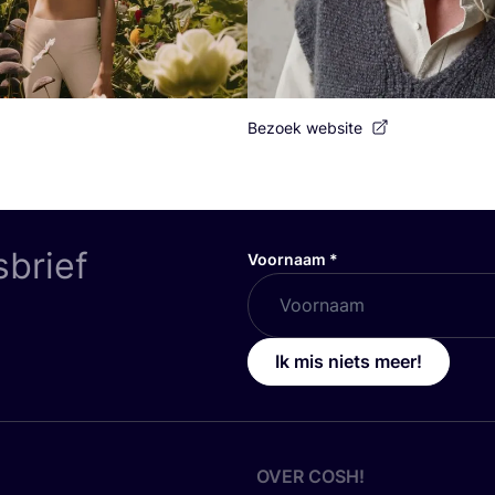
Bezoek website
sbrief
Voornaam
*
Ik mis niets meer!
OVER
COSH
!