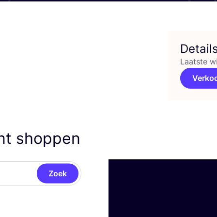
Detail
Laatste w
Verko
unt shoppen
Zoek