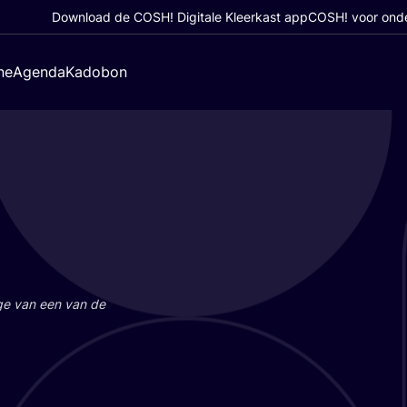
Download de COSH! Digitale Kleerkast app
COSH! voor ond
ne
Agenda
Kadobon
a­ge van een van de