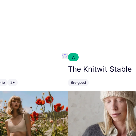
A
m}
Favoriete {naam}
The Knitwit Stable
rie
2+
Breigoed