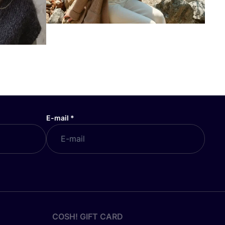
E-mail
*
COSH! GIFT CARD