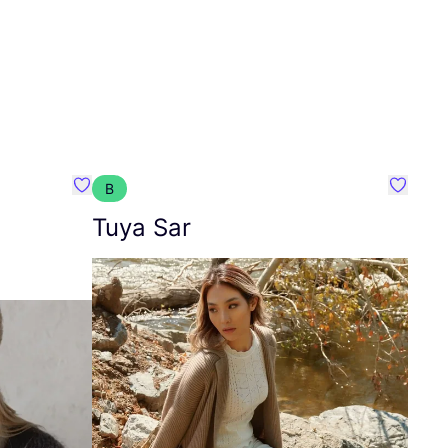
B
Favoriete {naam}
Favorie
Tuya Sar