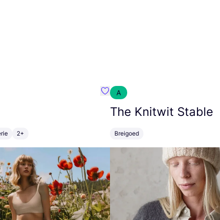
A
m}
Favoriete {naam}
The Knitwit Stable
rie
2+
Breigoed