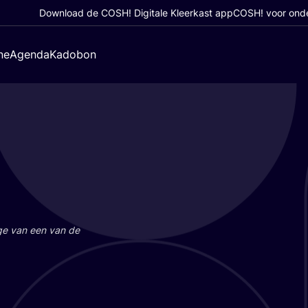
Download de COSH! Digitale Kleerkast app
COSH! voor ond
ne
Agenda
Kadobon
a­ge van een van de