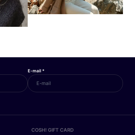
E-mail
*
COSH! GIFT CARD