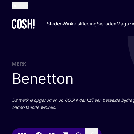
Dutch
English
Steden
Winkels
Kleding
Sieraden
Magazi
French
Spanish
German
Croatian
MERK
Benetton
Dit merk is opge­no­men op
COSH
! dank­zij een betaal­de bij­dr
onder­staan­de winkels.