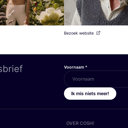
Bezoek website
sbrief
Voornaam
*
Ik mis niets meer!
OVER
COSH
!