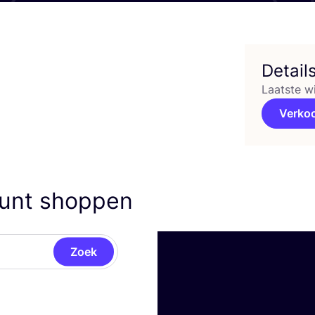
Detail
Laatste w
Verko
kunt shoppen
Zoek