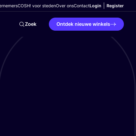
ernemers
COSH! voor steden
Over ons
Contact
Login
Register
Zoek
Ontdek nieuwe winkels