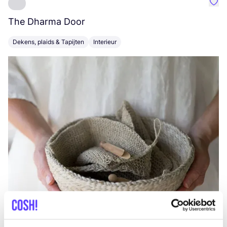
Favo
The Dharma Door
C
Dekens, plaids & Tapijten
Interieur
K