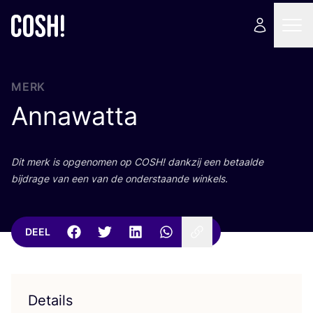
MERK
Annawatta
Dit merk is opge­no­men op
COSH
! dank­zij een betaal­de
bij­dra­ge van een van de onder­staan­de winkels.
DEEL
Details