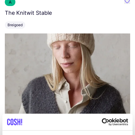
A
Favo
The Knitwit Stable
T
Breigoed