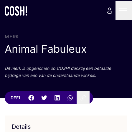
MERK
Animal Fabuleux
Dit merk is opge­no­men op
COSH
! dank­zij een betaal­de
bij­dra­ge van een van de onder­staan­de winkels.
DEEL
Details