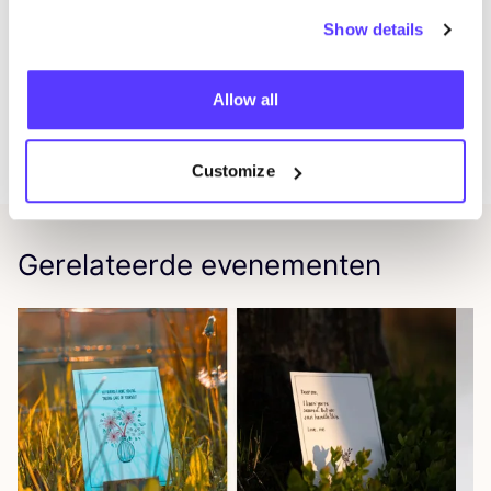
Benieuwd naar het vol­le­di­ge acti­vi­tei­ten­pro­gram­ma?
Show details
Neem dan een kijk­je op:
www​.kring​win​kel​.be/​s​t​u​d​i​
ostik
Allow all
𝘚𝘵𝘶𝘥𝘪𝘰 𝘚𝘵𝘪𝘬 𝘪𝘴 𝘦𝘦𝘯 𝘪𝘯𝘪𝘵𝘪𝘢𝘵𝘪𝘦𝘧 𝘷𝘢𝘯 𝘒𝘳𝘪𝘯𝘨𝘸𝘪𝘯𝘬𝘦𝘭
’
𝘵 𝘳𝘢𝘥 𝘦𝘯
𝘋𝘦 𝘙𝘦𝘱𝘶𝘣𝘭𝘪𝘦𝘬 𝘪.𝘴.𝘮. 𝘈𝘷𝘢𝘯𝘴𝘢 𝘳𝘦𝘨𝘪𝘰 𝘉𝘳𝘶𝘨𝘨𝘦.
Customize
Gerelateerde evenementen