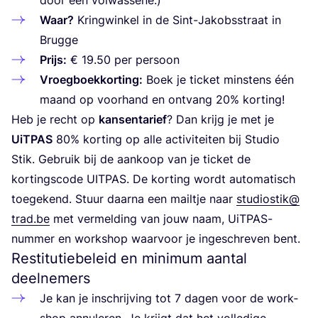
Waar?
Kring­win­kel in de Sint-Jakobs­straat in
Brugge
Prijs:
€
19
.
50
per persoon
Vroeg­boek­kor­ting:
Boek je tic­ket min­stens één
maand op voor­hand en ont­vang
20
% korting!
Heb je recht op
kan­sen­ta­rief
? Dan krijg je met je
UiT­PAS
80
% kor­ting op alle acti­vi­tei­ten bij Stu­dio
Stik. Gebruik bij de aan­koop van je tic­ket de
kor­tings­co­de
UIT­PAS
. De kor­ting wordt auto­ma­tisch
toe­ge­kend. Stuur daar­na een mail­tje naar
studiostik@​
trad.​be
met ver­mel­ding van jouw naam, UiT­PAS-
num­mer en work­shop waar­voor je inge­schre­ven bent.
Restitutiebeleid en minimum aantal
deelnemers
Je kan je inschrij­ving tot
7
dagen voor de work­
shop annu­le­ren. Je krijgt dat het vol­le­di­ge