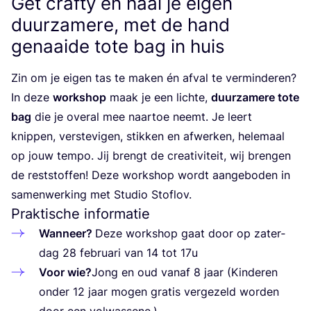
Get crafty en haal je eigen
duurzamere, met de hand
genaaide tote bag in huis
Zin om je eigen tas te maken én afval te ver­min­de­ren?
In deze
work­shop
maak je een lich­te,
duur­za­me­re tote
bag
die je over­al mee naar­toe neemt. Je leert
knip­pen, ver­ste­vi­gen, stik­ken en afwer­ken, hele­maal
op jouw tem­po. Jij brengt de cre­a­ti­vi­teit, wij bren­gen
de rest­stof­fen! Deze work­shop wordt aan­ge­bo­den in
samen­wer­king met Stu­dio Stoflov.
Praktische informatie
Wan­neer?
Deze work­shop gaat door op zater­
dag
28
febru­a­ri van
14
tot
17
u
Voor wie?
Jong en oud van­af
8
jaar (Kin­de­ren
onder
12
jaar mogen gra­tis ver­ge­zeld wor­den
door een volwassene.)