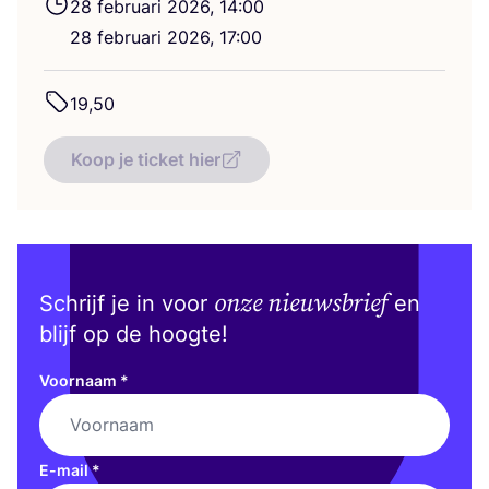
28
febru­a­ri
2026
,
14
:
00
28
febru­a­ri
2026
,
17
:
00
19
,
50
Koop je ticket hier
onze nieuwsbrief
Schrijf je in voor
en
blijf op de hoogte!
Voornaam
*
E-mail
*