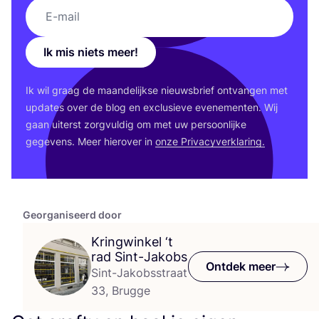
Ik mis niets meer!
Ik wil graag de maan­de­lijk­se nieuws­brief ont­van­gen met
upda­tes over de blog en exclu­sie­ve eve­ne­men­ten. Wij
gaan uiterst zorg­vul­dig om met uw per­soon­lij­ke
gege­vens. Meer hier­over in
onze Pri­va­cy­ver­kla­ring.
Georganiseerd door
Kringwinkel
‘
t
rad Sint-Jakobs
Ontdek meer
Sint-Jakobsstraat
33, Brugge