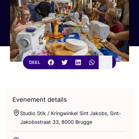
DEEL
Evenement details
Stu­dio Stik / Kring­win­kel Sint Jakobs, Sint-
Jakobs­straat
33
,
8000
Brugge