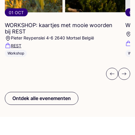
01 OCT
07
WORKSHOP
: kaartjes met mooie woorden
Wor
bij
REST
D
Pieter Reypenslei 4-6 2640 Mortsel België
F
REST
Workshop
Wor
Previous
Next
Ontdek alle evenementen