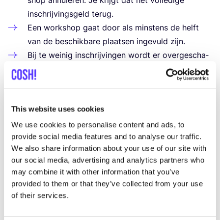
inschrij­vings­geld terug.
Een work­shop gaat door als min­stens de helft
van de beschik­ba­re plaat­sen inge­vuld zijn.
Bij te wei­nig inschrij­vin­gen wordt er over­ge­scha­
keld naar een open work­shop voor alle klan­ten.
Wie al had inge­schre­ven, krijgt zijn geld terug.
De beslis­sing of de work­shop door­gaat in de ori­
This website uses cookies
gi­ne­le vorm wordt gemaakt op
25
/
02
/
2026
.
Wat is Studio Stik?
We use cookies to personalise content and ads, to
provide social media features and to analyse our traffic.
𝗦𝘁𝘂𝗱𝗶𝗼 𝗦𝘁𝗶𝗸 is het nieu­we 𝗰𝗶𝗿𝗰𝘂𝗹𝗮𝗶𝗿𝗲 𝘁𝗲𝘅𝘁𝗶𝗲𝗹𝗮𝘁𝗲𝗹𝗶𝗲𝗿
We also share information about your use of our site with
in de Kring­win­kel in de Sint-Jakobs­straat in Brug­ge.
our social media, advertising and analytics partners who
Een open ate­lier dat haar deu­ren open­zet voor al wie
may combine it with other information that you’ve
graag cre­a­tief aan de slag gaat met naald en draad.
provided to them or that they’ve collected from your use
Waar je tex­tiel of kle­dij kan red­den van de afval­berg
of their services.
door ze te pim­pen, te her­stel­len of om te tove­ren tot
iets nieuws!