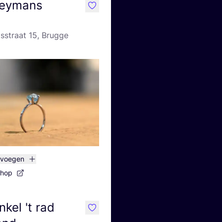
aeymans
like
sstraat 15, Brugge
evoegen
shop
kel 't rad
like