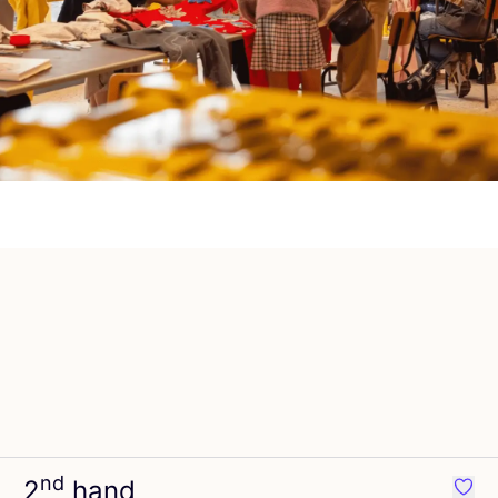
nd
2
hand