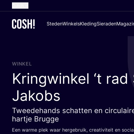
Dutch
English
Steden
Winkels
Kleding
Sieraden
Magazi
French
Spanish
German
Croatian
WINKEL
Kringwinkel
‘
t rad 
Jakobs
Tweedehands schatten en circulaire 
hartje Brugge
Een war­me plek waar her­ge­bruik, cre­a­ti­vi­teit en so