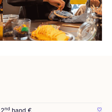
nd
2
hand €