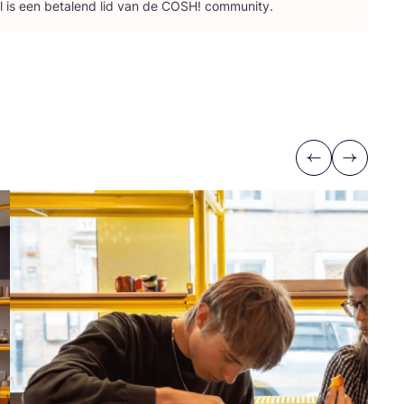
l is een beta­lend lid van de
COSH
! community.
Previous
Next