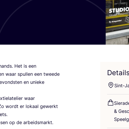
hands. Het is een
Detail
en waar spul­len een twee­de
e­vond­sten en unie­ke
Sint-J
x­tiela­te­lier waar
Sie­ra­
s. Zo wordt er lokaal gewerkt
&
Gesch
ets.
Speel
n­sen op de arbeids­markt.