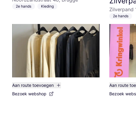
Zilverp
2e hands
Kleding
Zilverpand 
2e hands
Aan route toevoegen
Aan route to
Bezoek webshop
Bezoek web