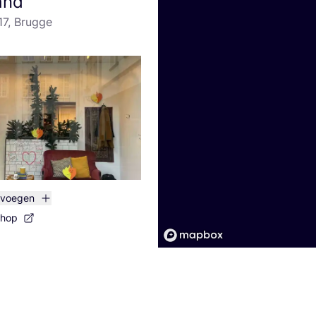
and
17, Brugge
evoegen
shop