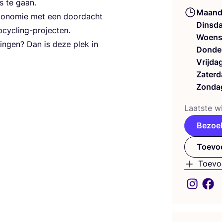
gs te gaan.
Maand
eco­no­mie met een door­dacht
Dinsd
e upcycling-projecten.
Woens
­sin­gen? Dan is deze plek in
Donde
Vrijda
Zaterd
Zonda
Laat­ste wi
Bezoe
Toevoe
Toevo