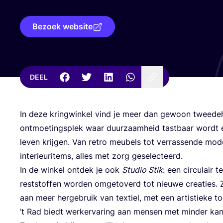
Bezoek website
DEEL
In deze kring­win­kel vind je meer dan gewoon twee­de­
ont­moe­tings­plek waar duur­zaam­heid tast­baar wordt 
leven krij­gen. Van retro meu­bels tot ver­ras­sen­de mod
inte­ri­eu­ri­tems, alles met zorg geselecteerd.
In de win­kel ont­dek je ook
Stu­dio Stik
: een cir­cu­lair te
rest­stof­fen wor­den omge­to­verd tot nieu­we cre­a­tie
aan meer her­ge­bruik van tex­tiel, met een artis­tie­ke to
’
t Rad biedt werk­er­va­ring aan men­sen met min­der ka