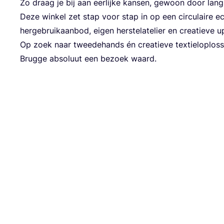
Zo draag je bij aan eer­lij­ke kan­sen, gewoon door lan
Deze win­kel zet stap voor stap in op een cir­cu­lai­re 
her­ge­bruik­aan­bod, eigen her­ste­la­te­lier en cre­a­tie­v
Op zoek naar twee­de­hands én cre­a­tie­ve tex­tiel­op­los
Brug­ge abso­luut een bezoek waard.