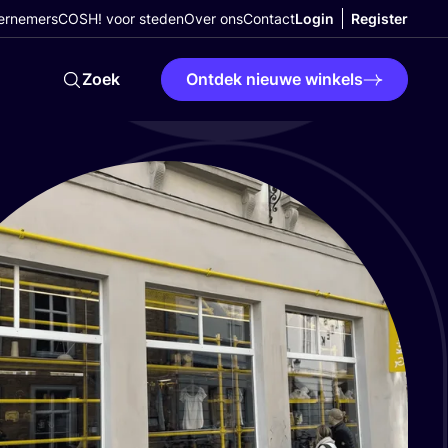
ernemers
COSH! voor steden
Over ons
Contact
Login
Register
Zoek
Ontdek nieuwe winkels