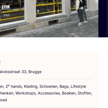
s
akobs­straat
33
, Brugge
e
den,
2
hands, Kle­ding, Schoe­nen, Bags, Life­sty­le
en­ken, Work­shops, Acces­so­ries, Boe­ken, Stof­fen,
goed