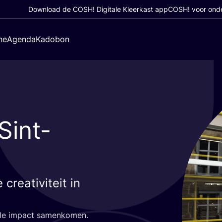
Download de COSH! Digitale Kleerkast app
COSH! voor ond
ne
Agenda
Kadobon
Sint-
creativiteit in
ci­a­le impact samenkomen.