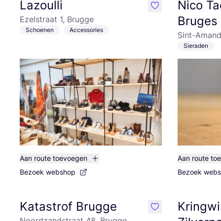
Lazoulli
Nico T
like
Bruges
Ezelstraat 1, Brugge
Schoenen
Accessories
Sint-Amand
Sieraden
Aan route toevoegen
Aan route to
Bezoek webshop
Bezoek web
Katastrof Brugge
Kringwin
like
Noordzandstraat 48, Brugge