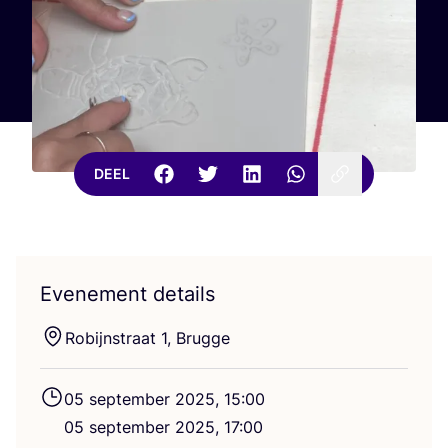
DEEL
Evenement details
Robijn­straat
1
, Brugge
05
sep­tem­ber
2025
,
15
:
00
05
sep­tem­ber
2025
,
17
:
00