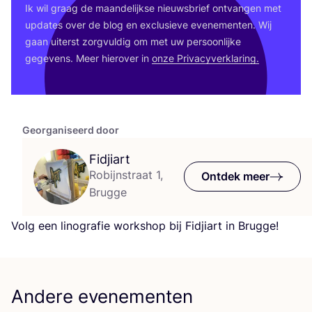
Ik wil graag de maan­de­lijk­se nieuws­brief ont­van­gen met
upda­tes over de blog en exclu­sie­ve eve­ne­men­ten. Wij
gaan uiterst zorg­vul­dig om met uw per­soon­lij­ke
gege­vens. Meer hier­over in
onze Pri­va­cy­ver­kla­ring.
Georganiseerd door
Fidjiart
Robijnstraat 1,
Ontdek meer
Brugge
Volg een lino­gra­fie work­shop bij Fid­ji­art in Brugge!
Andere evenementen