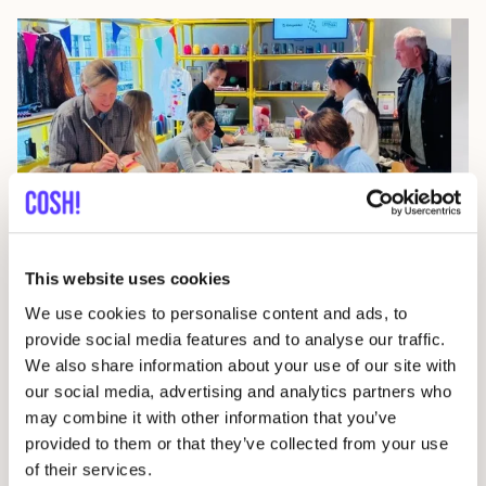
09
This website uses cookies
Wor
We use cookies to personalise content and ads, to
29 AUG
provide social media features and to analyse our traffic.
D
We also share information about your use of our site with
Studio Stik: Duo Workshop Turntas
our social media, advertising and analytics partners who
F
Sint-Jakobsstraat 338000 Brugge, Belgium
may combine it with other information that you’ve
Kringwinkel 't rad Sint-Kruis
provided to them or that they’ve collected from your use
Wor
Workshop
of their services.