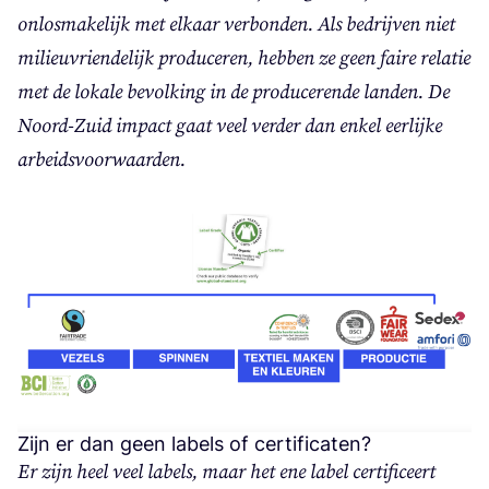
onlos­ma­ke­lijk met elkaar ver­bon­den. Als bedrij­ven niet
mili­eu­vrien­de­lijk pro­du­ce­ren, heb­ben ze geen fai­re rela­tie
met de loka­le bevol­king in de pro­du­ce­ren­de lan­den. De
Noord-Zuid impact gaat veel ver­der dan enkel eer­lij­ke
arbeidsvoorwaarden.
Zijn er dan geen labels of certificaten?
Er zijn heel veel labels, maar het ene label cer­ti­fi­ceert