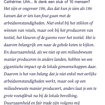
Cathé­ri­ne: Uhh… Ik denk een stuk of
10
mensen?
Het zijn er onge­veer
186
, dus dat kun je zien als
186
kan­sen dat er iets kan fout gaan met de
arbeids­om­stan­dig­he­den.
Niet enkel bij het stik­ken of
win­nen van vezels, maar ook bij het pro­du­ce­ren van
tex­tiel, het kleu­ren of de garens voor het tex­tiel. Het is
daar­om belang­rijk om naar de gehe­le keten te kijken.
En duur­zaam­heid, als we niet op een mili­eu­be­wus­te
manier pro­du­ce­ren in ande­re lan­den, heb­ben we een
gigan­ti­sche impact op de loka­le gemeen­schap­pen daar.
Daar­om is het van belang dat je niet enkel met eer­lij­ke
arbeids­om­stan­dig­he­den werkt, maar ook op een
mili­eu­be­wus­te manier pro­du­ceert, anders laat je een te
gro­te voet­af­druk na bij de loka­le bevolking.
Duur­zaam­heid en fair tra­de zijn vol­gens mij