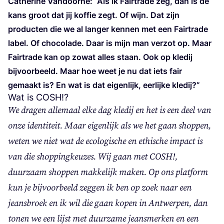
Cathé­ri­ne Van­door­ne:
“
Als ik Fair­t­ra­de zeg, dan is de
kans groot dat jij kof­fie zegt. Of wijn. Dat zijn
pro­duc­ten die we al lan­ger ken­nen met een Fair­t­ra­de
label. Of cho­co­la­de. Daar is mijn man ver­zot op. Maar
Fair­t­ra­de kan op zowat alles staan. Ook op kle­dij
bij­voor­beeld. Maar hoe weet je nu dat iets fair
gemaakt is? En wat is dat eigen­lijk, eer­lij­ke kledij?”
Wat is
COSH
!?
We dra­gen alle­maal elke dag kle­dij en het is een deel van
onze iden­ti­teit. Maar eigen­lijk als we het gaan shop­pen,
weten we niet wat de eco­lo­gi­sche en ethi­sche impact is
van die shop­ping­keu­zes. Wij gaan met
COSH
!,
duur­zaam shop­pen mak­ke­lijk maken. Op ons plat­form
kun je bij­voor­beeld zeg­gen ik ben op zoek naar een
jeans­broek en ik wil die gaan kopen in Ant­wer­pen, dan
tonen we een lijst met duur­za­me jeans­mer­ken en een