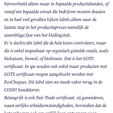
bij­voor­beeld alleen maar in bepaal­de pro­duc­tie­lan­den, of
van­af een bepaal­de omzet die bedrij­ven moe­ten draai­en
en in heel veel geval­len kij­ken labels alleen naar de
laat­ste stap in het pro­duc­tie­pro­ces name­lijk de
assem­bla­ge fase van het kledingstuk.
Er is slechts één label die de hele keten con­tro­leert, maar
die is enkel toe­pas­baar op orga­nisch geteel­de vezels, zoals
bio­ka­toen, bio­wol, of bio­lin­nen. Dat is het
GOTS
cer­ti­fi­caat. In spe zou­den ook enkel maar pro­duc­ten met
GOTS
cer­ti­fi­caat mogen aan­ge­kocht wor­den met
Eco­Che­ques. Dit label zien we steeds vaker terug in de
COSH
! handelaren.
Belang­rijk is ook Fair Tra­de cer­ti­fi­caat, zij garan­de­ren,
naast eer­lij­ke arbeids­om­stan­dig­he­den, boven­dien dat de