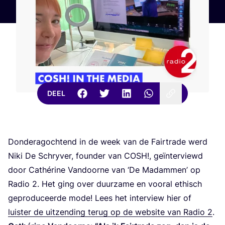
DEEL
Don­der­a­g­och­tend in de week van de Fair­t­ra­de werd
Niki De Schry­ver, foun­der van
COSH
!, geïn­ter­viewd
door Cathé­ri­ne Van­door­ne van
‘
De Madam­men’ op
Radio
2
. Het ging over duur­za­me en voor­al ethisch
gepro­du­ceer­de mode! Lees het inter­view hier of
luis­ter de uit­zen­ding terug op de web­si­te van Radio
2
.