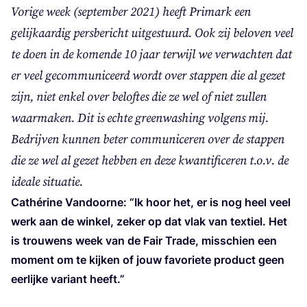
Vori­ge week (sep­tem­ber
2021
) heeft Pri­mark een
gelijk­aar­dig pers­be­richt uit­ge­stuurd. O
ok zij belo­ven veel
te doen in de komen­de
10
jaar ter­wijl we ver­wach­ten dat
er veel gecom­mu­ni­ceerd wordt over stap­pen die al gezet
zijn, niet enkel over belof­tes die ze wel of niet zul­len
waar­ma­ken.
Dit is ech­te green­was­hing vol­gens mij.
Bedrij­ven kun­nen beter com­mu­ni­ce­ren over de stap­pen
die ze wel al gezet heb­ben en deze kwan­ti­fi­ce­ren t.o.v. de
ide­a­le situatie.
Cathé­ri­ne Van­door­ne:
“
Ik hoor het, er is nog heel veel
werk aan de win­kel, zeker op dat vlak van tex­tiel. Het
is trou­wens week van de Fair Tra­de, mis­schien een
moment om te kij­ken of jouw favo­rie­te pro­duct geen
eer­lij­ke vari­ant heeft.”