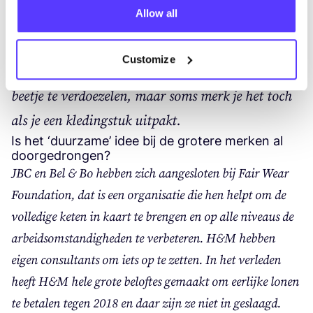
Allow all
niet
100
% vei­lig voor de eind­con­su­ment. Daar
blijf je dus beter van weg. Tegen­woor­dig zijn heel
Customize
veel ketens bezig met geur­mar­ke­ting om dat een
beet­je te ver­doe­ze­len, maar soms merk je het toch
als je een kle­ding­stuk uitpakt.
Is het
‘
duurzame’ idee bij de grotere merken al
doorgedrongen?
JBC
en Bel
&
Bo heb­ben zich aan­ge­slo­ten bij Fair Wear
Foun­da­ti­on, dat is een orga­ni­sa­tie die hen helpt om de
vol­le­di­ge keten in kaart te bren­gen en op alle niveaus de
arbeids­om­stan­dig­he­den te ver­be­te­ren. H
&
M heb­ben
eigen con­sul­tants om iets op te zet­ten. In het ver­le­den
heeft H
&
M hele gro­te belof­tes gemaakt om eer­lij­ke lonen
te beta­len tegen
2018
en daar zijn ze niet in geslaagd.