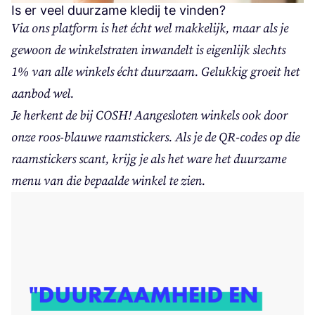
Is er veel duurzame kledij te vinden?
Via ons plat­form is het écht wel mak­ke­lijk, maar als je
gewoon de win­kel­stra­ten inwan­delt is eigen­lijk slechts
1
% van alle win­kels écht duur­zaam. Geluk­kig groeit het
aan­bod wel.
Je her­kent de bij
COSH
! Aan­ge­slo­ten win­kels ook door
onze roos-blau­we raam­stic­kers. Als je de QR-codes op die
raam­stic­kers scant, krijg je als het ware het duur­za­me
menu van die bepaal­de win­kel te zien.