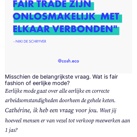
Misschien de belangrijkste vraag. Wat is fair
fashion of eerlijke mode?
Eer­lij­ke mode gaat over alle eer­lij­ke en cor­rec­te
arbeids­om­stan­dig­he­den door­heen de gehe­le keten.
Cathé­ri­ne, ik heb een vraag voor jou.
Weet jij
hoe­veel men­sen er van vezel tot ver­koop mee­wer­ken aan
1
jas?