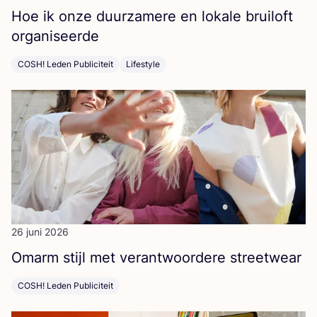
Hoe ik onze duur­za­me­re en loka­le brui­loft
organiseerde
COSH! Leden Publiciteit
Lifestyle
26 juni 2026
Omarm stijl met ver­ant­woor­de­re streetwear
COSH! Leden Publiciteit