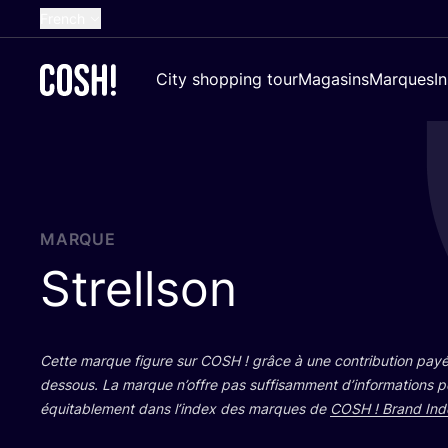
French
English
City shopping tour
Magasins
Marques
I
Dutch
Spanish
German
Croatian
MARQUE
Strellson
Cette marque figure sur
COSH
! grâce à une contri­bu­tion payé
des­sous. La marque n’offre pas suf­fi­sam­ment d’in­for­ma­tions 
équi­ta­ble­ment dans l’in­dex des marques de
COSH
! Brand Ind