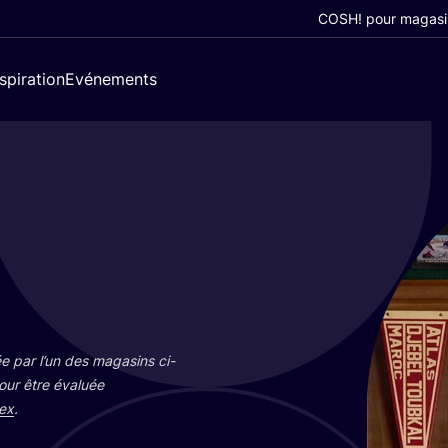
COSH! pour magasi
nspiration
Evénements
e par l’un des maga­sins ci-
pour être éva­luée
ex
.