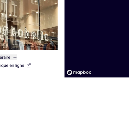
néraire
tique en ligne