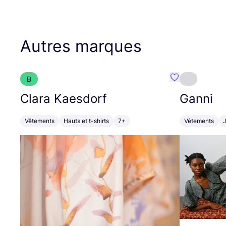
Autres marques
B
Préféré {nom}
Clara Kaesdorf
Ganni
Vêtements
Hauts et t-shirts
7+
Vêtements