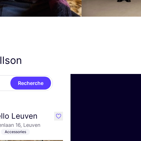
llson
Recherche
llo Leuven
like
nlaan 16, Leuven
Accessories