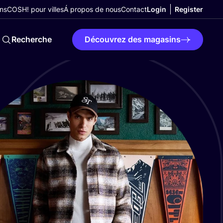
ns
COSH! pour villes
Á propos de nous
Contact
Login
Register
Recherche
Découvrez des magasins