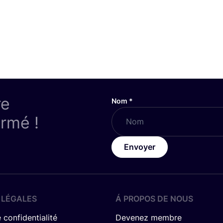
re
Nom
*
ormé !
Envoyer
 LÉGALES
Á PROPOS DE NOUS
 confidentialité
Devenez membre