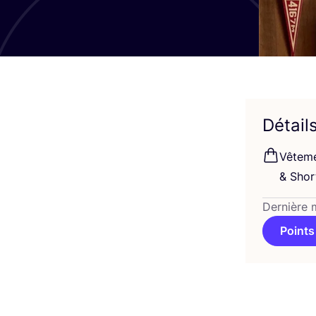
Détail
Vête­m
&
Shor
Dernière 
Points