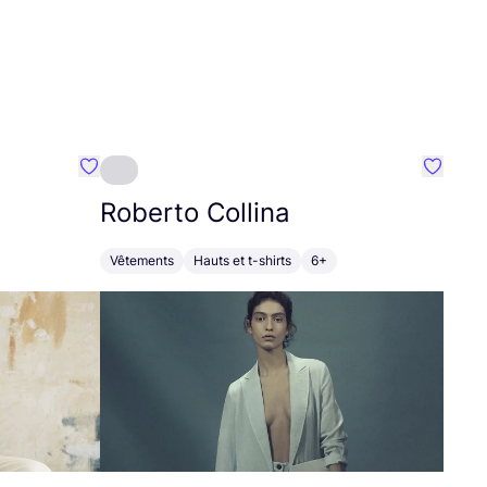
Préféré {nom}
Préféré
Roberto Collina
Vêtements
Hauts et t-shirts
6+