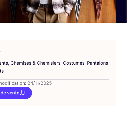
s
ents, Che­mises
&
Che­mi­siers, Cos­tumes, Pan­ta­lons
ts
modification: 24/11/2025
 de vente