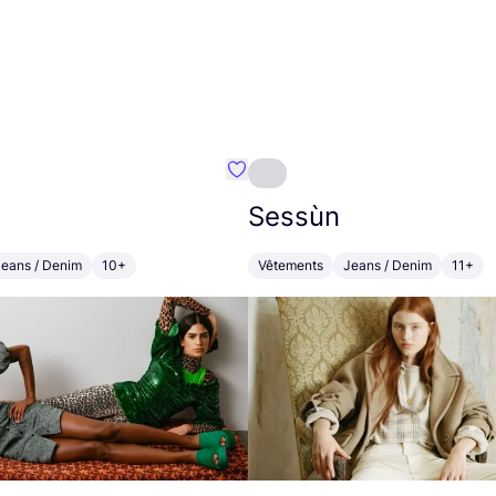
Préféré {nom}
Sessùn
Jeans / Denim
10+
Vêtements
Jeans / Denim
11+