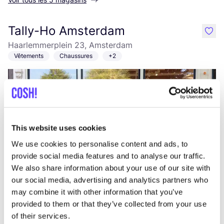
Tally-Ho Amsterdam
like
Haarlemmerplein 23, Amsterdam
Vêtements
Chaussures
+2
This website uses cookies
We use cookies to personalise content and ads, to
provide social media features and to analyse our traffic.
We also share information about your use of our site with
Ajouter à l'itinéraire
Visiter la boutique en ligne
our social media, advertising and analytics partners who
may combine it with other information that you’ve
BrandMission Amsterdam
provided to them or that they’ve collected from your use
like
of their services.
Haarlemmerstraat 36, Amsterdam