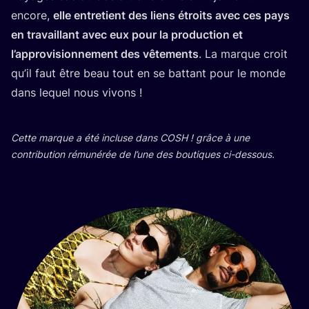
encore,
elle entre­tient des liens étroits avec ces pays
en tra­vaillant avec eux pour la pro­duc­tion et
l’ap­pro­vi­sion­ne­ment des vête­ments
. La marque croit
qu’il faut être beau tout en se bat­tant pour le monde
dans lequel nous vivons !
Cette marque a été incluse dans
COSH
! grâce à une
contri­bu­tion rému­né­rée de l’une des bou­tiques ci-dessous.