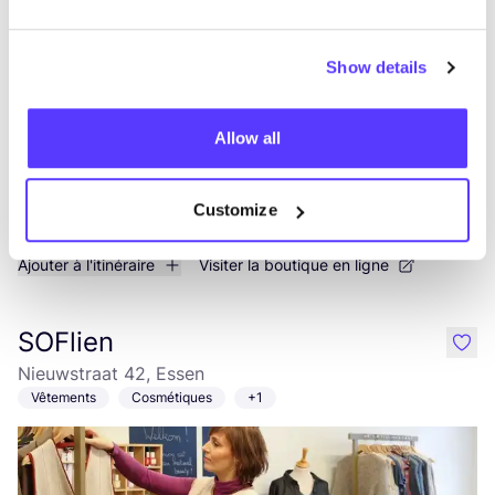
Vêtements
Chaussures
+2
Show details
Allow all
Customize
Ajouter à l'itinéraire
Visiter la boutique en ligne
SOFlien
like
Nieuwstraat 42, Essen
Vêtements
Cosmétiques
+1