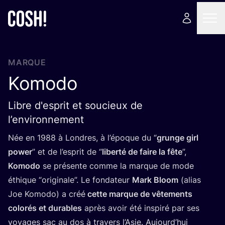
MARQUE
Komodo
Libre d'esprit et soucieux de
l’environnement
Née en
1988
à Londres, à l’é­poque du
“
grunge girl
power
” et de l’es­prit de
“
liber­té de faire la fête
”,
Komo­do
se pré­sente comme la marque de mode
éthique
“
ori­gi­nale”. Le fon­da­teur
Mark Bloom
(alias
Joe Komo­do) a créé
cette marque de vête­ments
colo­rés et durables
après avoir été ins­pi­ré par ses
voyages sac au dos à tra­vers l’A­sie. Aujourd’­hui