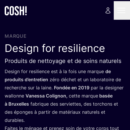
MARQUE
Design for resilience
Produits de nettoyage et de soins naturels
Desi­gn for resi­lience est à la fois une marque
de
pro­duits d’en­tre­tien
zéro déchet et un labo­ra­toire de
recherche sur la laine.
Fon­dée en
2019
par la desi­gner
wal­lonne
Vanes­sa Coli­gnon,
cette marque
basée
à Bruxelles
fabrique des ser­viettes, des tor­chons et
des éponges à par­tir de maté­riaux natu­rels et
durables.
Faites le ménage et pre­nez soin de votre corps tout