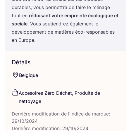
durables, vous per­met­tra de faire le ménage
tout en
rédui­sant votre empreinte éco­lo­gique et
sociale
. Vous sou­tien­drez éga­le­ment le
déve­lop­pe­ment de matières éco-res­pon­sables
en Europe.
Détails
Bel­gique
Acce­soires Zéro Déchet, Pro­duits de
nettoyage
Dernière modification de l'indice de marque:
29/10/2024
Dernière modification: 29/10/2024