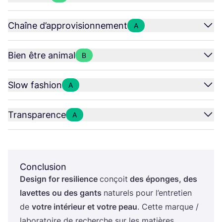
Chaîne d’approvisionnement
A
Bien être animal
B
Slow fashion
A
Transparence
A
Conclusion
Desi­gn for resi­lience
conçoit
des éponges, des
lavettes ou des gants
natu­rels pour l’entretien
de
votre inté­rieur et votre peau
. Cette marque /
labo­ra­toire de recherche sur les matières