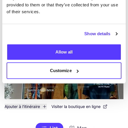
Rech
provided to them or that they’ve collected from your use
Voir tous les 1 magasins
of their services.
Wattitude
like
Show details
Rue Souverain Pont 7, Liège
Vêtements
Cosmétiques
+3
Allow all
Customize
Ajouter à l'itinéraire
Visiter la boutique en ligne
List
Map