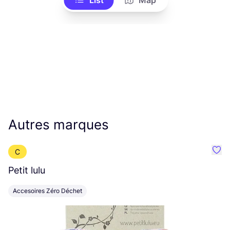
Autres marques
C
Préf
Petit lulu
M
Accesoires Zéro Déchet
V