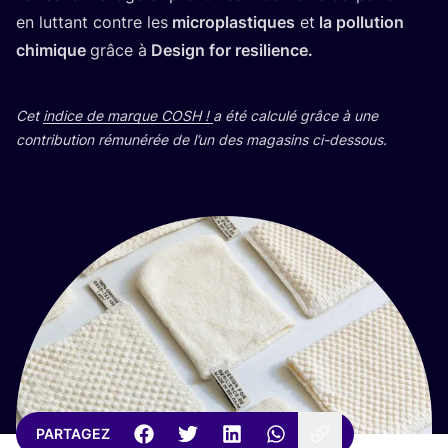
en lut­tant contre les
micro­plas­tiques
et
la pol­lu­tion
chi­mique
grâce à
Desi­gn for resilience.
Cet
indice de marque
COSH
!
a été cal­cu­lé grâce à une
contri­bu­tion rému­né­rée de l’un des maga­sins ci-dessous.
PARTAGEZ