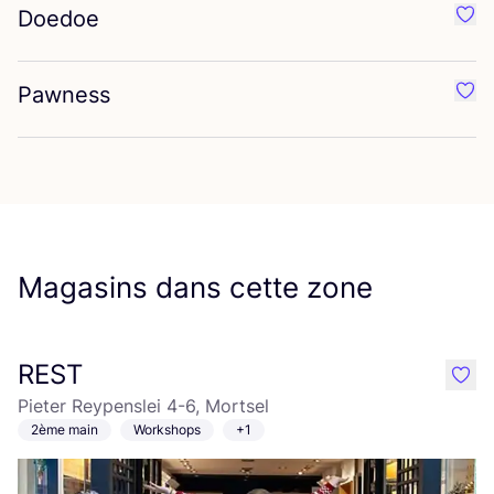
Doedoe
Préf
Pawness
Préf
Magasins dans cette zone
REST
like
Pieter Reypenslei 4-6, Mortsel
2ème main
Workshops
+1