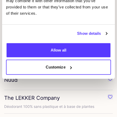
may combine it with other information that you’ve
provided to them or that they’ve collected from your use
makesenz
Préf
of their services.
Moken
Préf
Show details
Pink Nabi
Préf
Allow all
Garment Project
Préf
Customize
Nuud
Préf
The
LEKKER
Company
Préf
Déodo­rant
100
% sans plas­tique et à base de plantes