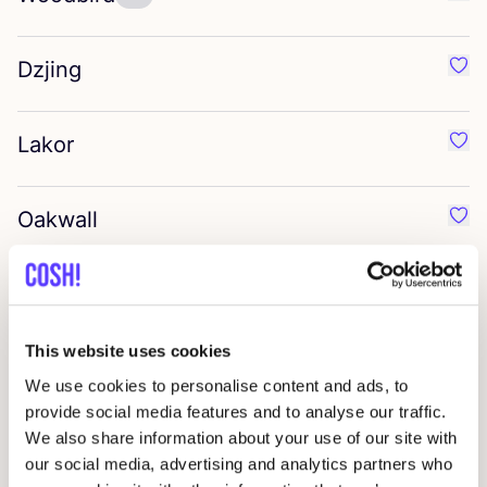
Préf
Dzjing
Préf
Lakor
Préf
Oakwall
Préf
The gift label
Préf
This website uses cookies
Raramuri
Préf
We use cookies to personalise content and ads, to
provide social media features and to analyse our traffic.
We also share information about your use of our site with
Good Guys Don’t Wear Leather
Préf
our social media, advertising and analytics partners who