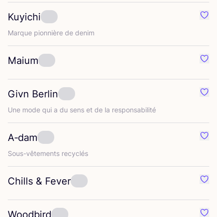
Kuyichi
Préf
Marque pion­nière de denim
Maium
Préf
Givn Berlin
Préf
Une mode qui a du sens et de la responsabilité
A‑dam
Préf
Sous-vête­ments recyclés
Chills
&
Fever
Préf
Woodbird