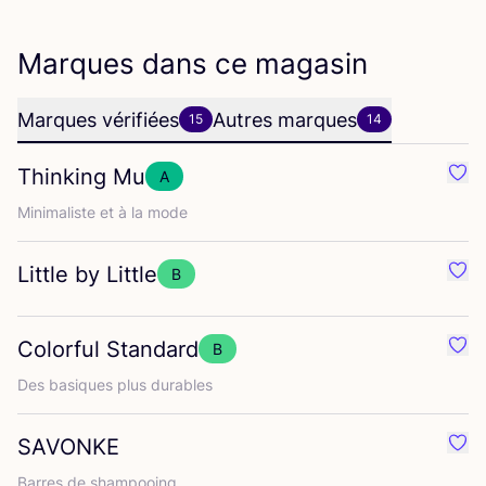
Marques dans ce magasin
Marques vérifiées
Autres marques
15
14
Thinking Mu
A
Préf
Mini­ma­liste et à la mode
Little by Little
B
Préf
Colorful Standard
B
Préf
Des basiques plus durables
SAVONKE
Préf
Barres de shampooing