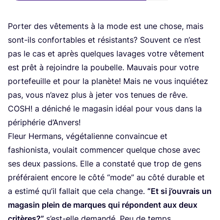
Por­ter des vête­ments à la mode est une chose, mais
sont-ils confor­tables et résis­tants? Sou­vent ce n’est
pas le cas et après quelques lavages votre vête­ment
est prêt à rejoindre la pou­belle. Mau­vais pour votre
por­te­feuille et pour la pla­nète! Mais ne vous inquié­tez
pas, vous n’a­vez plus à jeter vos tenues de rêve.
COSH
! a déni­ché le maga­sin idéal pour vous dans la
péri­phé­rie d’Anvers!
Fleur Her­mans, végé­ta­lienne convain­cue et
fashio­nis­ta, vou­lait com­men­cer quelque chose avec
ses deux pas­sions. Elle a consta­té que trop de gens
pré­fé­raient encore le côté
“
mode” au côté durable et
a esti­mé qu’il fal­lait que cela change.
“
Et si j’ouvrais un
maga­sin plein de marques qui répondent aux deux
cri­tères?”
s’est-elle deman­dé. Peu de temps