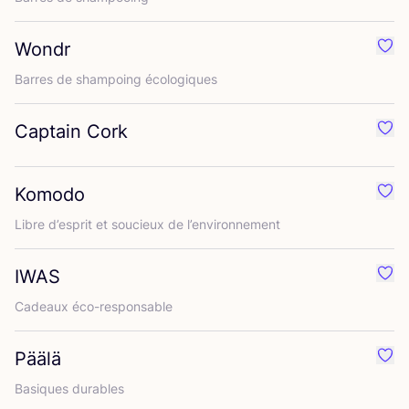
Wondr
Préf
Barres de sham­poing écologiques
Captain Cork
Préf
Komodo
Préf
Libre d’es­prit et sou­cieux de l’environnement
IWAS
Préf
Cadeaux éco-res­pon­sable
Päälä
Préf
Basiques durables