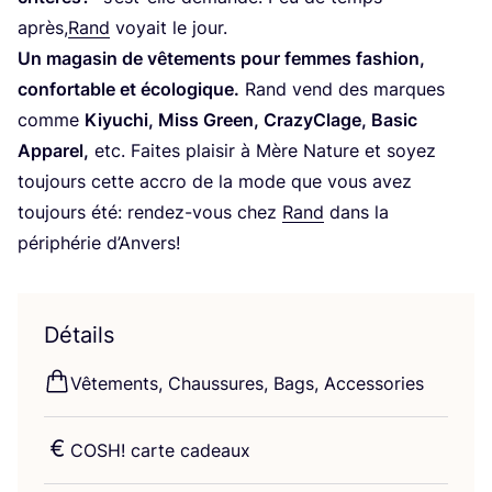
après,
Rand
voyait le jour.
Un maga­sin de vête­ments pour femmes fashion,
confor­table et éco­lo­gique.
Rand vend des marques
comme
Kiyu­chi, Miss Green, Cra­zy­Clage, Basic
Appa­rel,
etc. Faites plai­sir à Mère Nature et soyez
tou­jours cette accro de la mode que vous avez
tou­jours été: ren­dez-vous chez
Rand
dans la
péri­phé­rie d’Anvers!
Détails
Vête­ments, Chaus­sures, Bags, Accessories
COSH
! carte cadeaux