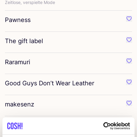
Zeit­lo­se, ver­spiel­te Mode
Pawness
Favo
The gift label
Favor
Raramuri
Favo
Good Guys Don’t Wear Leather
Favo
makesenz
Favo
Moken
Favo