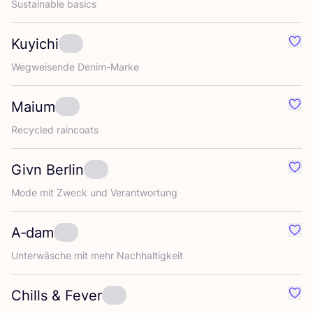
Sus­tainable basics
Kuyichi
Favor
Weg­wei­sen­de Denim-Marke
Maium
Favo
Recy­cled raincoats
Givn Berlin
Favor
Mode mit Zweck und Verantwortung
A‑dam
Favo
Unter­wä­sche mit mehr Nachhaltigkeit
Chills
&
Fever
Favor