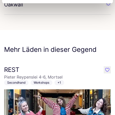
Oakwall
Favo
Mehr Läden in dieser Gegend
REST
like
Pieter Reypenslei 4-6, Mortsel
Secondhand
Workshops
+1