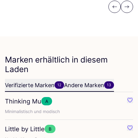
Previous
Next
Marken erhältlich in diesem
Laden
Verifizierte Marken
Andere Marken
12
13
Thinking Mu
A
Favo
Mini­ma­lis­tisch und modisch
Little by Little
B
Favor