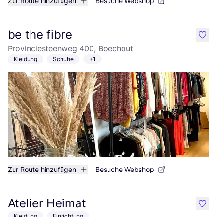
Zur Route hinzufügen
Besuche Webshop
be the fibre
like
Provinciesteenweg 400, Boechout
Kleidung
Schuhe
+1
Zur Route hinzufügen
Besuche Webshop
Atelier Heimat
like
Kleidung
Einrichtung