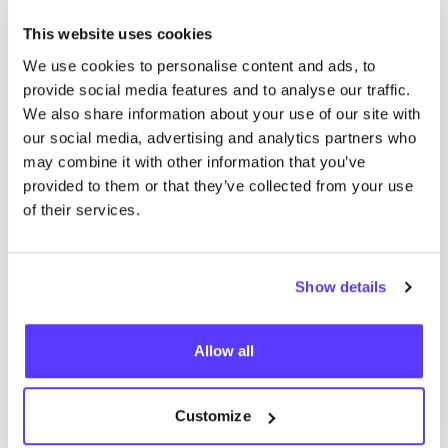
Garment Project
This website uses cookies
Favo
We use cookies to personalise content and ads, to
provide social media features and to analyse our traffic.
The
LEKKER
Company
Favo
We also share information about your use of our site with
Natür­li­che Hautpflege
our social media, advertising and analytics partners who
may combine it with other information that you’ve
provided to them or that they’ve collected from your use
Doedoe
Favo
of their services.
Pink Nabi
Favo
Show details
Dzjing
Favo
Allow all
Lakor
Favo
Customize