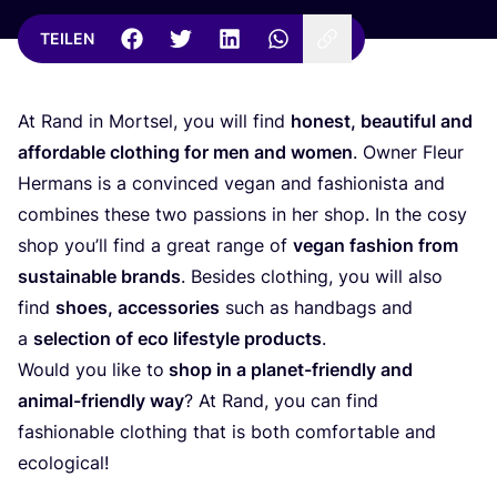
TEILEN
At Rand in Mor­tsel, you will find
honest, beau­tiful and
afforda­ble clot­hing for men and women
. Owner Fleur
Her­mans is a con­vin­ced vegan and fashio­nis­ta and
com­bi­nes the­se two pas­si­ons in her shop. In the cosy
shop you’ll find a gre­at ran­ge of
vegan fashion from
sus­tainable brands
. Bes­i­des clot­hing, you will also
find
shoes, access­ories
such as hand­bags and
a
sel­ec­tion of eco life­style pro­ducts
.
Would you like to
shop in a pla­net-fri­end­ly and
ani­mal-fri­end­ly way
? At Rand, you can find
fashionable clot­hing that is both com­for­ta­ble and
ecological!