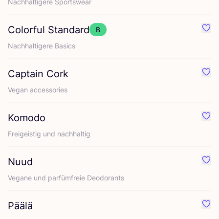
Nach­hal­ti­ge­re Sportswear
Colorful Standard
B
Favo
Nach­hal­ti­ge­re Basics
Captain Cork
Favo
Vegan access­ories
Komodo
Favo
Frei­geis­tig und nachhaltig
Nuud
Favo
Vega­ne und par­füm­freie Deodorants
Päälä
Favo