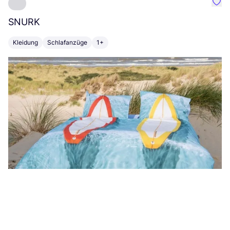
Favo
SNURK
Su
Kleidung
Schlafanzüge
1+
T