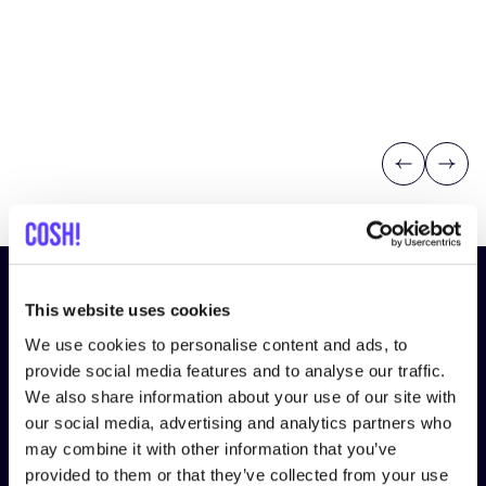
Previous
Next
Abonniere unseren Newsletter
This website uses cookies
und bleibe auf dem Laufenden!
We use cookies to personalise content and ads, to
provide social media features and to analyse our traffic.
Vorname
*
We also share information about your use of our site with
our social media, advertising and analytics partners who
may combine it with other information that you’ve
E-Mail-Adresse
*
provided to them or that they’ve collected from your use