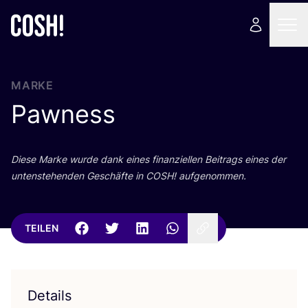
MARKE
Pawness
Die­se Mar­ke wur­de dank eines finan­zi­el­len Bei­trags eines der
unten­ste­hen­den Geschäf­te in
COSH
! aufgenommen.
TEILEN
Details