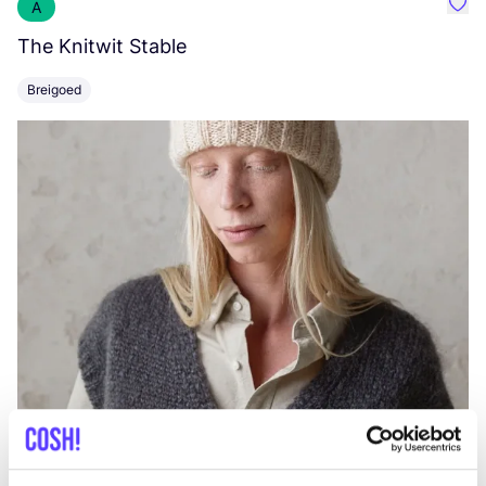
A
Favo
The Knitwit Stable
T
Breigoed