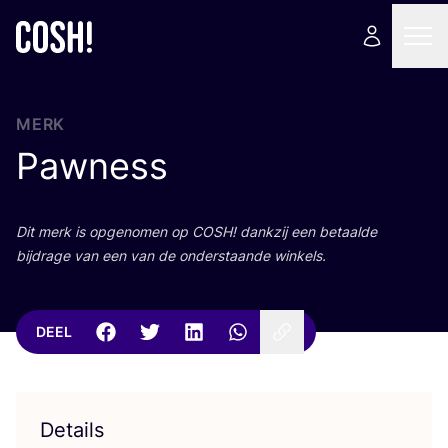
MERK
Pawness
Dit merk is opge­no­men op
COSH
! dank­zij een betaal­de
bij­dra­ge van een van de onder­staan­de winkels.
DEEL
Details