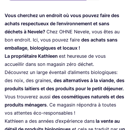
Vous cher­chez un endroit où vous pou­vez faire des
achats res­pec­tueux de l’en­vi­ron­ne­ment et sans
déchets à Nevele?
Chez
OHNE
Nevele, vous êtes au
bon endroit. Ici, vous pou­vez faire
des achats sans
embal­lage, bio­lo­giques et locaux !
La pro­prié­taire Kath­leen
est heu­reuse de vous
accueillir dans son maga­sin zéro déchet.
Décou­vrez un large éven­tail d’a­li­ments bio­lo­giques:
des noix, des graines,
des alter­na­tives à la viande, des
pro­duits lai­tiers et des pro­duits pour le petit déjeu­ner.
Vous trou­ve­rez aus­si
des cos­mé­tiques natu­rels et des
pro­duits ména­gers
. Ce maga­sin répon­dra à toutes
vos attentes éco-responsables !
Kath­leen a des années d’ex­pé­rience dans
la vente au
détail de pro­duits bio­lo­giques
et cela se tra­duit par
un