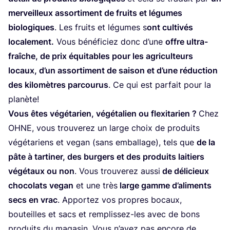
mer­veilleux assor­ti­ment de fruits et légumes
bio­lo­giques
. Les fruits et légumes s
ont culti­vés
loca­le­ment.
Vous béné­fi­ciez donc d’une
offre ultra-
fraîche, de prix équi­tables pour les agri­cul­teurs
locaux, d’un assor­ti­ment de sai­son et d’une réduc­tion
des kilo­mètres par­cou­rus
. Ce qui est par­fait pour la
planète!
Vous êtes végé­ta­rien, végé­ta­lien ou flexi­ta­rien ?
Chez
OHNE
, vous trou­ve­rez un large choix de pro­duits
végé­ta­riens et vegan (sans embal­lage), tels que
de la
pâte à tar­ti­ner, des bur­gers et des pro­duits lai­tiers
végé­taux ou non
. Vous trou­ve­rez aus­si
de déli­cieux
cho­co­lats vegan
et une très
large gamme d’a­li­ments
secs en vrac
. Appor­tez vos propres bocaux,
bou­teilles et sacs et rem­plis­sez-les avec de bons
pro­duits du maga­sin. Vous n’a­vez pas encore de