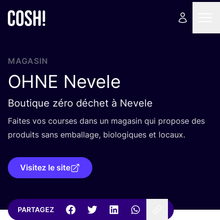
MAGASIN
OHNE
Nevele
Boutique zéro déchet à Nevele
Faites vos courses dans un maga­sin qui pro­pose des
pro­duits sans embal­lage, bio­lo­giques et locaux.
Visitez le site
PARTAGEZ