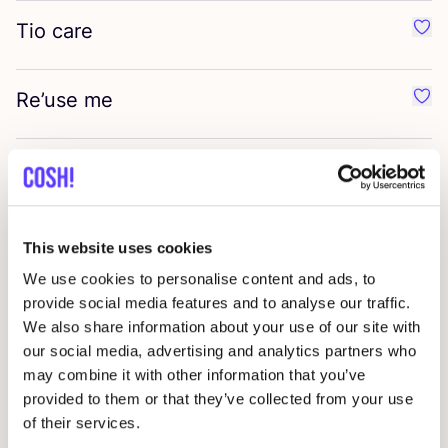
Tio care
Préf
Re’use me
Préf
Tiffin
Préf
Chéry Faso
Préf
This website uses cookies
We use cookies to personalise content and ads, to
provide social media features and to analyse our traffic.
LastObject
Préf
We also share information about your use of our site with
our social media, advertising and analytics partners who
Zeperij
may combine it with other information that you’ve
Préf
provided to them or that they’ve collected from your use
of their services.
RoomeR