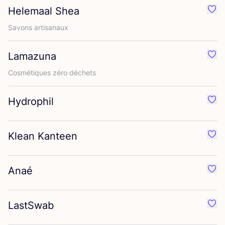
Helemaal Shea
Préf
Savons arti­sa­naux
Lamazuna
Préf
Cos­mé­tiques zéro déchets
Hydrophil
Préf
Klean Kanteen
Préf
Anaé
Préf
LastSwab
Préf