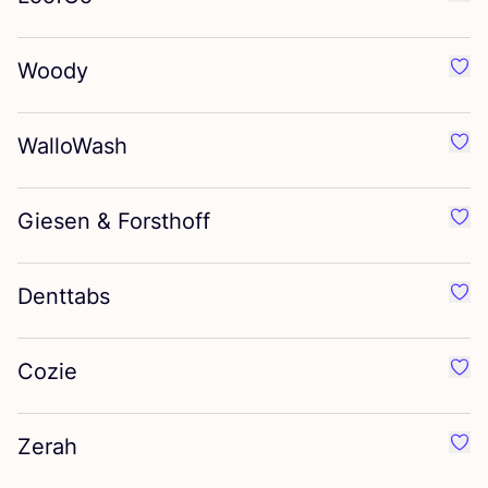
Préf
Woody
Préf
WalloWash
Préf
Giesen
&
Forsthoff
Préf
Denttabs
Préf
Cozie
Préf
Zerah
Préf