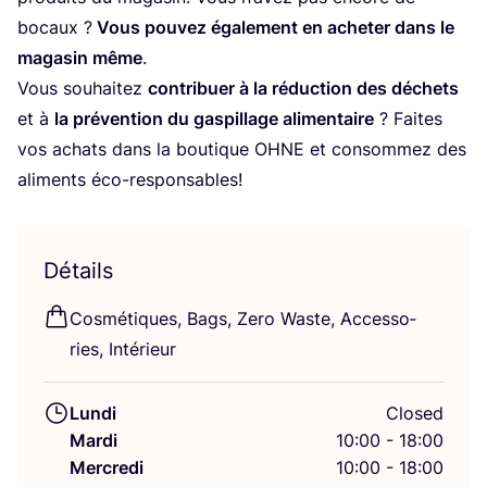
bocaux ?
Vous pou­vez éga­le­ment en ache­ter dans le
maga­sin même
.
Vous sou­hai­tez
contri­buer à la réduc­tion des déchets
et à
la pré­ven­tion du gas­pillage ali­men­taire
? Faites
vos achats dans la bou­tique
OHNE
et consom­mez des
ali­ments éco-responsables!
Détails
Cos­mé­tiques, Bags, Zero Waste, Acces­so­
ries, Intérieur
Lundi
Closed
Mardi
10:00 - 18:00
Mercredi
10:00 - 18:00