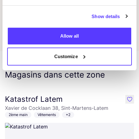
Préf
Show details
Beautiful Chaos
Préf
Allow all
Customize
Magasins dans cette zone
Katastrof Latem
like
Xavier de Cocklaan 38, Sint-Martens-Latem
2ème main
Vêtements
+2