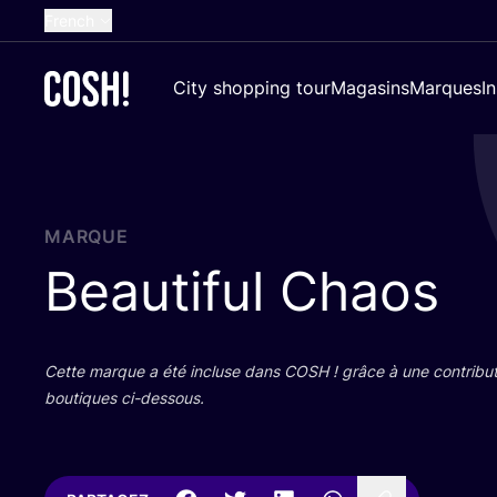
French
English
City shopping tour
Magasins
Marques
I
Dutch
Spanish
German
Croatian
MARQUE
Beautiful Chaos
Cette marque a été incluse dans
COSH
! grâce à une contri­bu­
bou­tiques ci-dessous.