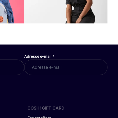
Adresse e-mail
*
COSH! GIFT CARD
For retailers