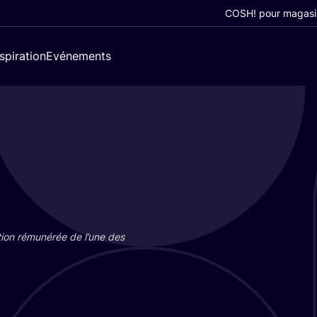
COSH! pour magasi
nspiration
Evénements
tion rému­né­rée de l’une des