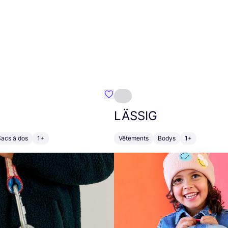
Préféré {nom}
LÄSSIG
Sacs à dos
1+
Vêtements
Bodys
1+