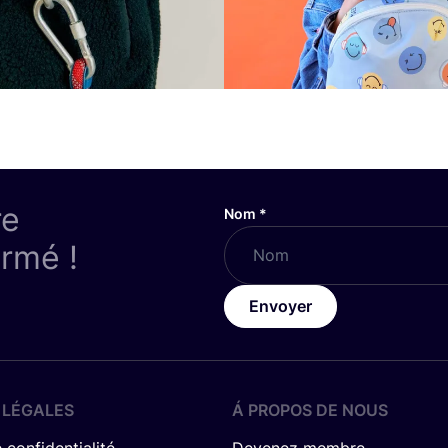
re
Nom
*
ormé !
Envoyer
 LÉGALES
Á PROPOS DE NOUS
 confidentialité
Devenez membre