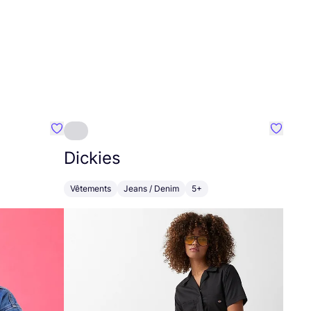
Préféré {nom}
Préféré
Dickies
Vêtements
Jeans / Denim
5+