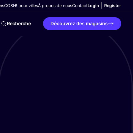
ns
COSH! pour villes
Á propos de nous
Contact
Login
Register
Recherche
Découvrez des magasins