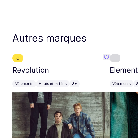
Autres marques
C
Préféré {nom}
Revolution
Element
Vêtements
Hauts et t-shirts
3+
Vêtements