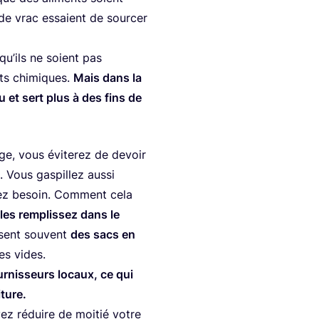
 de vrac essaient de sour­cer
qu’ils ne soient pas
its chi­miques.
Mais dans la
u et sert plus à des fins de
e, vous évi­te­rez de devoir
 Vous gas­pillez aus­si
vez besoin. Com­ment cela
es rem­plis­sez dans le
osent sou­vent
des sacs en
es vides.
r­nis­seurs locaux, ce qui
iture.
vez réduire de moi­tié votre