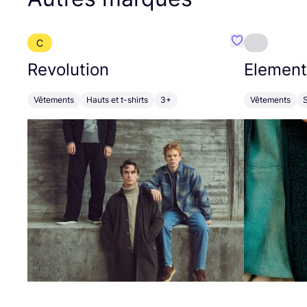
C
Préféré {nom}
Revolution
Element
Vêtements
Hauts et t-shirts
3+
Vêtements