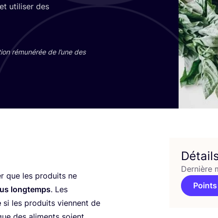
 uti­li­ser des
tion rému­né­rée de l’une des
Détail
Dernière 
r que les pro­duits ne
Points
plus long­temps
. Les
e
si les pro­duits viennent de
 que des ali­ments soient