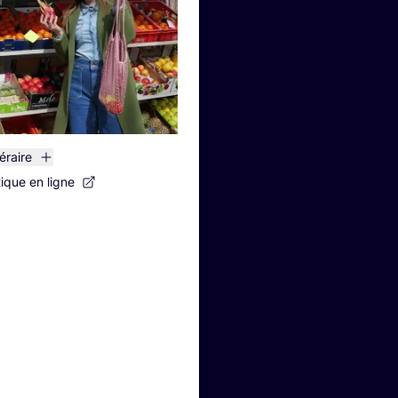
néraire
tique en ligne