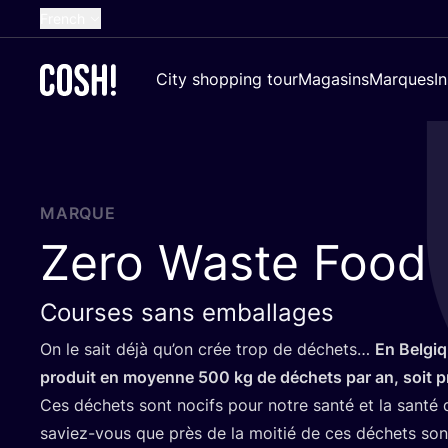
French
English
City shopping tour
Magasins
Marques
I
Dutch
Spanish
German
Croatian
MARQUE
Zero Waste Food
Courses sans emballages
On le sait déjà qu’on crée trop de déchets…
En Bel­gi
pro­duit en moyenne
500
kg de déchets par an, soit 
Ces déchets sont nocifs pour notre san­té et la san­té 
saviez-vous que près de la moi­tié de ces déchets s