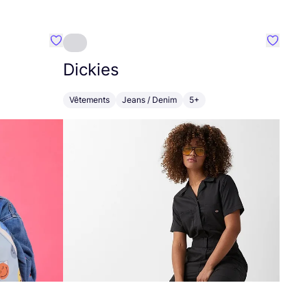
Préféré {nom}
Préféré
Dickies
Vêtements
Jeans / Denim
5+