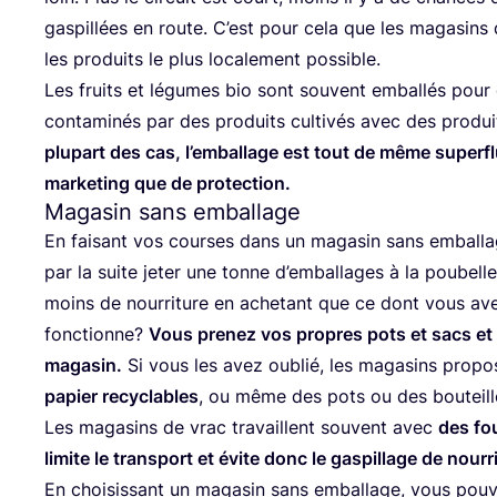
gas­pillées en route. C’est pour cela que les maga­sins
les pro­duits le plus loca­le­ment possible.
Les fruits et légumes bio sont sou­vent embal­lés pour 
conta­mi­nés par des pro­duits culti­vés avec des pro­du
plu­part des cas, l’emballage est tout de même super­fl
mar­ke­ting que de protection.
Magasin sans emballage
En fai­sant vos courses dans un maga­sin sans embal­lag
par la suite jeter une tonne d’emballages à la pou­belle.
moins de nour­ri­ture en ache­tant que ce dont vous a
fonc­tionne?
Vous pre­nez vos propres pots et sacs et l
maga­sin.
Si vous les avez oublié, les maga­sins pro­p
papier recy­clables
, ou même des pots ou des bou­teill
Les maga­sins de vrac tra­vaillent sou­vent avec
des fou
limite le trans­port et évite donc le gas­pillage de nourr
En choi­sis­sant un maga­sin sans embal­lage, vous pou­