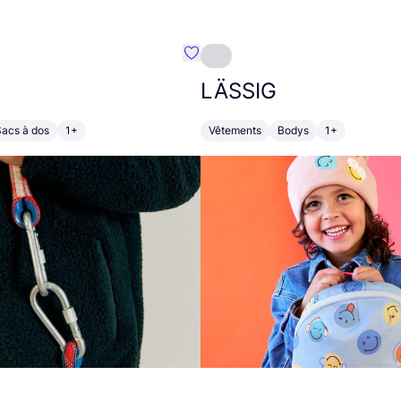
Préféré {nom}
LÄSSIG
Sacs à dos
1+
Vêtements
Bodys
1+