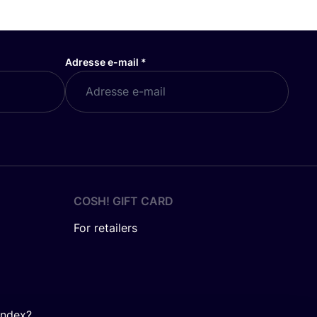
Adresse e-mail
*
COSH! GIFT CARD
For retailers
Index?