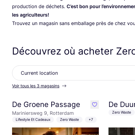
pro­duc­tion de déchets.
C’est bon pour l’en­vi­ron­ne­m
les agriculteurs!
Trou­vez un maga­sin sans embal­lage près de chez vo
Découvrez où acheter Zer
Voir tous les 3 magasins
De Groene Passage
De Duu
like
Mariniersweg 9, Rotterdam
Zero Waste
Lifestyle Et Cadeaux
Zero Waste
+7