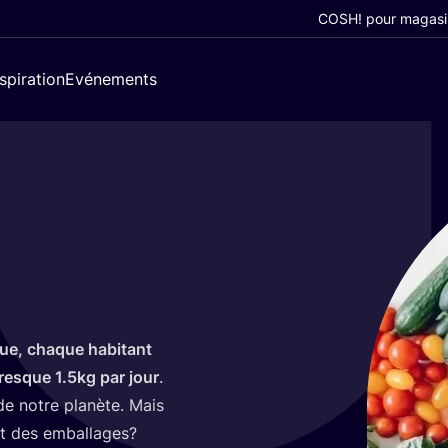
COSH! pour magasi
nspiration
Evénements
que, chaque habi­tant
presque
1
.
5
kg par jour
.
de notre pla­nète. Mais
ont des emballages?