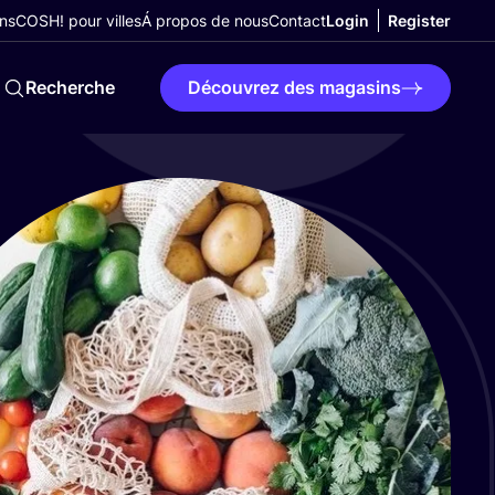
ns
COSH! pour villes
Á propos de nous
Contact
Login
Register
Recherche
Découvrez des magasins