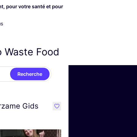
ent, pour votre san­té et pour
us
o Waste Food
Recherche
rzame Gids
like