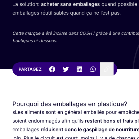
La solu­tion:
ache­ter sans embal­lages
quand pos­sible et
embal­lages réuti­li­sables quand ça ne l’est pas.
Cette marque a été incluse dans
COSH
! grâce à une contri­bu­
bou­tiques ci-dessous.
PARTAGEZ
Pourquoi des emballages en plastique?
sLes ali­ments sont en géné­ral embal­lés pour empê­che
soient endom­ma­gés afin qu’ils
res­tent bons et frais 
embal­lages
réduisent donc le gas­pillage de nour­ri­tur
loin. Plus le cir­cuit est court, moins il y a de chances