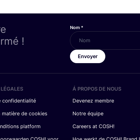
re
Nom
*
ormé !
Envoyer
 LÉGALES
Á PROPOS DE NOUS
 confidentialité
Devenez membre
n matière de cookies
Notre équipe
nditions platform
Careers at COSH!
voorwaarden COSH! voor
Hoe werkt de COSH! Brand 