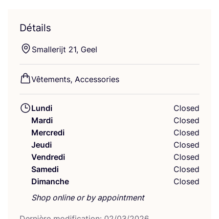
Détails
Smal­le­ri­jt
21
, Geel
Vête­ments, Accessories
Lundi
Closed
Mardi
Closed
Mercredi
Closed
Jeudi
Closed
Vendredi
Closed
Samedi
Closed
Dimanche
Closed
Shop online or by appointment
Der­nière modi­fi­ca­tion:
02
/
03
/
2026