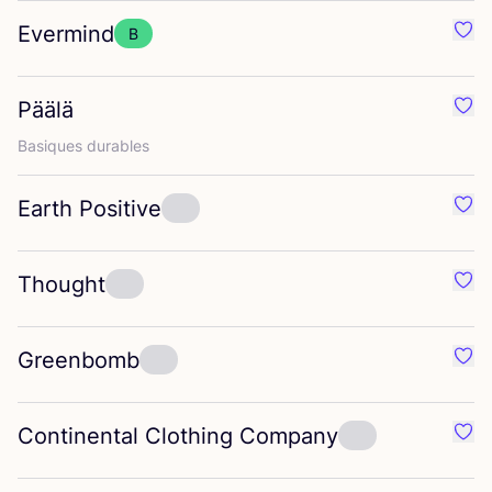
Evermind
B
Préf
Päälä
Préf
Basiques durables
Earth Positive
Préf
Thought
Préf
Greenbomb
Préf
Continental Clothing Company
Préf