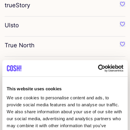
trueStory
Préf
Ulsto
Préf
True North
Préf
Eydl
Préf
Greenjama
Préf
This website uses cookies
We use cookies to personalise content and ads, to
Doris
&
Dude
provide social media features and to analyse our traffic.
Préf
We also share information about your use of our site with
our social media, advertising and analytics partners who
Ewers
may combine it with other information that you’ve
Préf