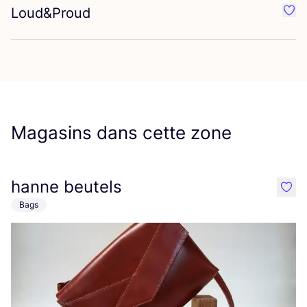
Loud
&
Proud
Préf
Magasins dans cette zone
hanne beutels
like
Bags