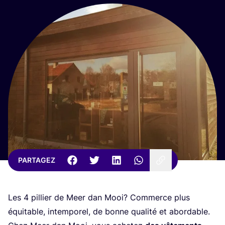
PARTAGEZ
Les
4
pillier de Meer dan Mooi? Com­merce plus
équi­table, intem­po­rel, de bonne qua­li­té et abor­dable.