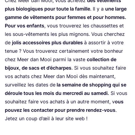
Chez Meer dan Mooi, vous ache­tez
des vête­ments
plus bio­lo­giques pour toute la famille
. Il y a
une large
gamme de vête­ments pour femmes et pour hommes.
Pour vos enfants
, vous trou­ve­rez les chaus­settes et
les sous-vête­ments les plus mignons. Vous cher­chez
de
jolis acces­soires plus durables
à assor­tir à votre
tenue ? Vous trou­ve­rez cer­tai­ne­ment votre bon­heur
chez Meer dan Mooi par­mi la vaste
col­lec­tion de
bijoux, de sacs et d’é­charpes
. Si vous sou­hai­tez faire
vos achats chez Meer dan Mooi dès main­te­nant,
sur­veillez les dates de
la semaine de shop­ping qui se
déroule tous les mois du mer­cre­di au same­di.
Si vous
sou­hai­tez faire vos achats à un autre moment, v
ous
pou­vez les contac­ter pour prendre ren­dez-vous
.
Jetez un coup d’œil à leur site web !