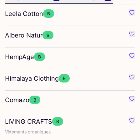
Leela Cotton
B
Préf
Albero Natur
B
Préf
HempAge
B
Préf
Himalaya Clothing
B
Préf
Comazo
B
Préf
LIVING
CRAFTS
B
Préf
Vête­ments organiques