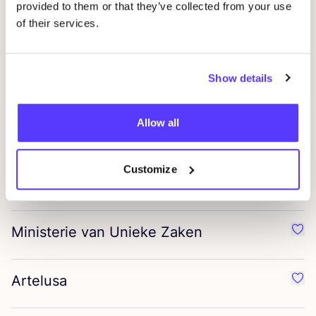
provided to them or that they’ve collected from your use
of their services.
La Tagua
Préf
Show details
Kost Kamm
Préf
Allow all
Snow
&
Rose
Préf
Customize
Anna
&
Lena
Préf
Ministerie van Unieke Zaken
Préf
Artelusa
Préf