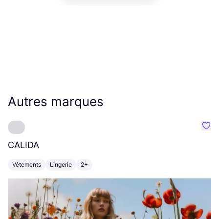
Autres marques
Préf
CALIDA
Z
Vêtements
Lingerie
2+
L