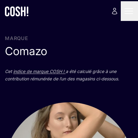
MARQUE
Comazo
Cet
indice de marque
COSH
!
a été cal­cu­lé grâce à une
contri­bu­tion rému­né­rée de l’un des maga­sins ci-dessous.