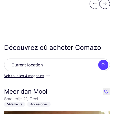
Previous
Next
Découvrez où acheter Comazo
Rech
Voir tous les 4 magasins
Meer dan Mooi
like
Smallerijt 21, Geel
Vêtements
Accessories