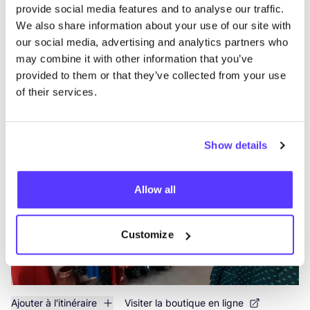
provide social media features and to analyse our traffic.
We also share information about your use of our site with
our social media, advertising and analytics partners who
may combine it with other information that you’ve
Ajouter à l'itinéraire
Visiter la boutique en ligne
provided to them or that they’ve collected from your use
of their services.
Anders Getint
like
Diestsestraat 148, Leuven
Show details
Vêtements
Accessories
Allow all
Customize
Ajouter à l'itinéraire
Visiter la boutique en ligne