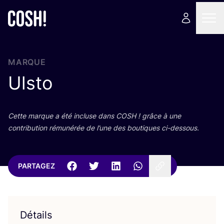
MARQUE
Ulsto
Cette marque a été incluse dans
COSH
! grâce à une
contri­bu­tion rému­né­rée de l’une des bou­tiques ci-dessous.
PARTAGEZ
Détails