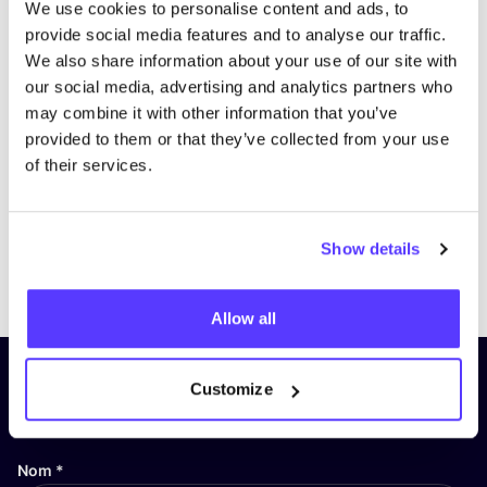
We use cookies to personalise content and ads, to
provide social media features and to analyse our traffic.
We also share information about your use of our site with
our social media, advertising and analytics partners who
may combine it with other information that you’ve
provided to them or that they’ve collected from your use
of their services.
Show details
Previous
Next
Allow all
Inscrivez-vous à notre lettre
Customize
d’information et restez informé !
Nom
*