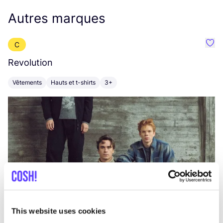
Autres marques
C
Préf
Revolution
E
Vêtements
Hauts et t-shirts
3+
V
This website uses cookies