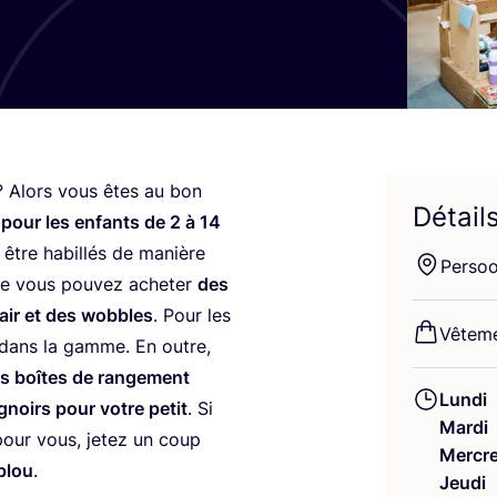
? Alors vous êtes au bon
Détail
 pour les enfants de
2
à
14
 être habillés de manière
Per­so
e vous pou­vez ache­ter
des
 air et des wobbles
. Pour les
Vête­me
s dans la gamme. En outre,
es boîtes de ran­ge­ment
Lundi
i­gnoirs pour votre petit
. Si
Mardi
 pour vous, jetez un coup
Mercre
plou
.
Jeudi