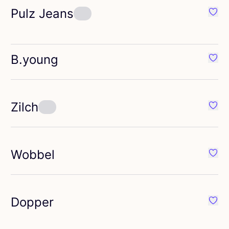
Pulz Jeans
éféré {nom}
Préfé
B.young
éféré {nom}
Préfé
Zilch
éféré {nom}
Préfé
Wobbel
éféré {nom}
Préfé
Dopper
éféré {nom}
Préfé