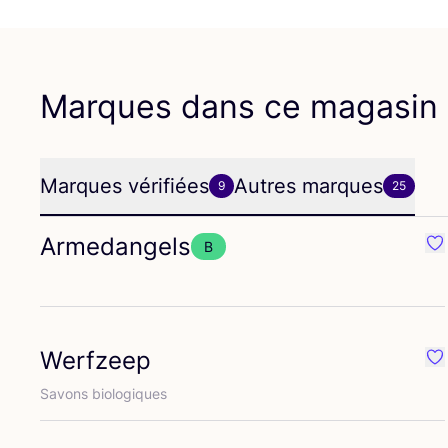
Marques dans ce magasin
Marques vérifiées
Autres marques
9
25
Armedangels
B
Pr
Werfzeep
Pr
Savons bio­lo­giques