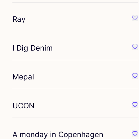
Ray
Pr
I Dig Denim
Pr
Mepal
Pr
UCON
Pr
A monday in Copenhagen
Pr