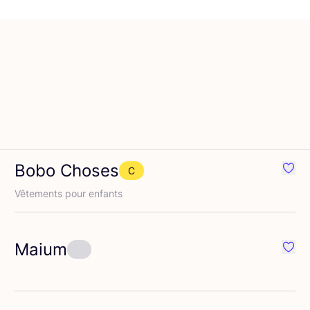
Bobo Choses
C
éféré {nom}
Préfé
Vête­ments pour enfants
Maium
éféré {nom}
Préfé