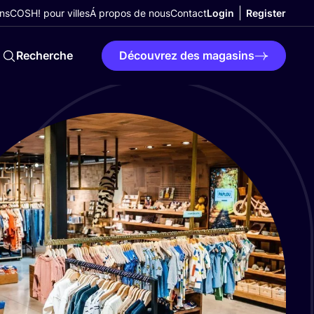
ns
COSH! pour villes
Á propos de nous
Contact
Login
Register
Recherche
Découvrez des magasins