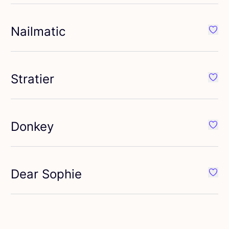
Nailmatic
éféré {nom}
Préfé
Stratier
éféré {nom}
Préfé
Donkey
éféré {nom}
Préfé
Dear Sophie
éféré {nom}
Préfé
éféré {nom}