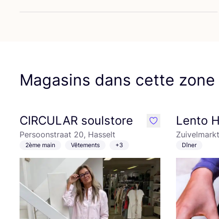
Magasins dans cette zone
CIRCULAR soulstore
Lento H
like
Persoonstraat 20, Hasselt
Zuivelmarkt
2ème main
Vêtements
+3
Dîner