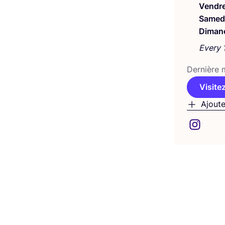
Vendre
Samed
Diman
Every 
Der­nière m
Visitez
Ajoute