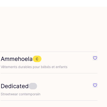
Ammehoela
C
ré {nom}
Préféré
Vête­ments durables pour bébés et enfants
Dedicated
ré {nom}
Préféré
Street­wear contemporain