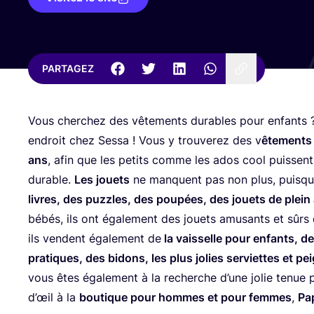
PARTAGEZ
Vous cher­chez des vête­ments durables pour enfants 
endroit chez Ses­sa ! Vous y trou­ve­rez des v
ête­ments
ans
, afin que les petits comme les ados cool puissent
durable.
Les jouets
ne manquent pas non plus, puisqu
livres, des puzzles, des pou­pées, des jouets de plein
bébés, ils ont éga­le­ment des jouets amu­sants et sûr
ils vendent éga­le­ment de
la vais­selle pour enfants, d
pra­tiques, des bidons, les plus jolies ser­viettes et pe
vous êtes éga­le­ment à la recherche d’une jolie tenue
d’œil à la
bou­tique pour hommes et pour femmes
,
Pa