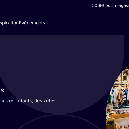
COSH! pour magasi
nspiration
Evénements
ts
our vos enfants, des vête­