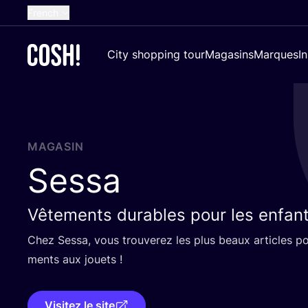
French
English
City shopping tour
Magasins
Marques
I
Dutch
Spanish
German
Croatian
MAGASIN
Sessa
Vêtements durables pour les enfan
Chez Ses­sa, vous trou­ve­rez les plus beaux articles p
ments aux jouets !
Visitez le site