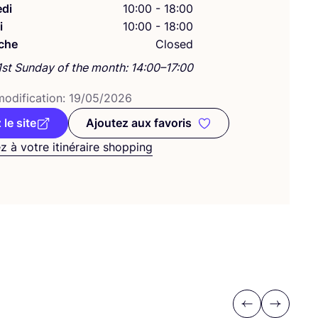
di
10:00 - 18:00
i
10:00 - 18:00
che
Closed
1st Sunday of the month: 14:00–17:00
odi­fi­ca­tion:
19
/
05
/
2026
 le site
Ajoutez aux favoris
Ajoutez aux favoris
z à votre itinéraire shopping
Previous
Next