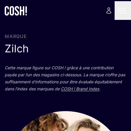
MARQUE
Zilch
Cette marque figure sur
COSH
! grâce à une contri­bu­tion
payée par l’un des maga­sins ci-des­sous. La marque n’offre pas
suf­fi­sam­ment d’in­for­ma­tions pour être éva­luée équi­ta­ble­ment
dans l’in­dex des marques de
COSH
! Brand Index
.