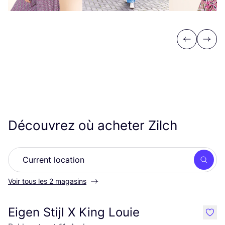
Previous
Next
Découvrez où acheter Zilch
Rech
Voir tous les 2 magasins
Eigen Stijl X King Louie
like