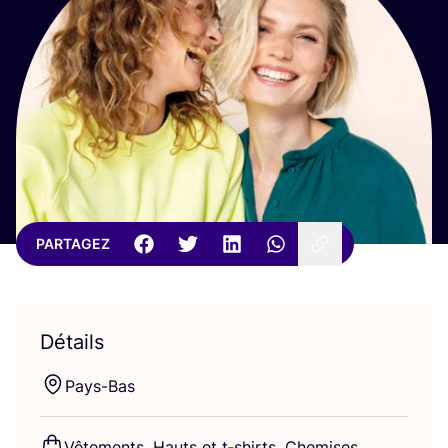
PARTAGEZ
Détails
Pays-Bas
Vête­ments, Hauts et t‑shirts, Che­mises