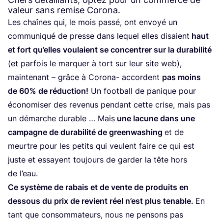
valeur sans remise Corona.
Les chaînes qui, le mois pas­sé, ont envoyé un
com­mu­ni­qué de presse dans lequel elles disaient
haut
et fort qu’elles vou­laient se concen­trer sur la dura­bi­li­té
(et par­fois le mar­quer à tort sur leur site web),
main­te­nant – grâce à Coro­na- accordent
pas moins
de
60
% de réduc­tion!
Un foot­ball de panique pour
éco­no­mi­ser des reve­nus pen­dant cette crise, mais pas
un démarche durable … Mais
une lacune dans une
cam­pagne de dura­bi­li­té de green­wa­shing
et de
meurtre pour les petits qui veulent faire ce qui est
juste et essayent tou­jours de gar­der la tête hors
de l’eau.
Ce sys­tème de rabais et de vente de pro­duits en
des­sous du prix de revient réel n’est plus tenable.
En
tant que consom­ma­teurs, nous ne pen­sons pas