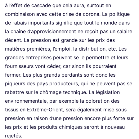
à l’ef­fet de cas­cade que cela aura, sur­tout en
com­bi­nai­son avec cette crise de coro­na. La poli­tique
de rabais impor­tants signi­fie que tout le monde dans
la chaîne d’ap­pro­vi­sion­ne­ment ne reçoit pas un salaire
décent. La pres­sion est grande sur les prix des
matières pre­mières, l’em­ploi, la dis­tri­bu­tion, etc. Les
grandes entre­prises peuvent se le per­mettre et leurs
four­nis­seurs vont céder, car sinon ils pour­raient
fer­mer. Les plus grands per­dants sont donc les
piqueurs des pays pro­duc­teurs, qui ne peuvent pas se
rabattre sur le chô­mage tech­nique. La légis­la­tion
envi­ron­ne­men­tale, par exemple la colo­ra­tion des
tis­sus en Extrême-Orient, sera éga­le­ment mise sous
pres­sion en rai­son d’une pres­sion encore plus forte sur
les prix et les pro­duits chi­miques seront à nou­veau
rejetés.