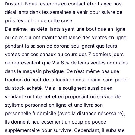
l’ins­tant. Nous res­te­rons en contact étroit avec nos
détaillants dans les semaines à venir pour suivre de
près l’é­vo­lu­tion de cette crise.
De même, les détaillants ayant une bou­tique en ligne
ou ceux qui ont main­te­nant lan­cé des ventes en ligne
pen­dant la sai­son de coro­na sou­lignent que leurs
ventes par ces canaux au cours des
7
der­niers jours
ne repré­sentent que
2
à
6
% de leurs ventes nor­males
dans le maga­sin phy­sique. Ce n’est même pas une
frac­tion du coût de la loca­tion des locaux, sans par­ler
du stock ache­té. Mais ils sou­lignent aus­si qu’en
ven­dant sur Inter­net et en pro­po­sant un ser­vice de
sty­lisme per­son­nel en ligne et une livrai­son
per­son­nelle à domi­cile (avec la dis­tance néces­saire),
ils donnent heu­reu­se­ment un coup de pouce
sup­plé­men­taire pour sur­vivre. Cepen­dant, il sub­siste