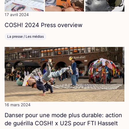
17 avril 2024
COSH
!
2024
Press overview
La presse / Les médias
16 mars 2024
Dan­ser pour une mode plus durable: action
de gué­rilla
COSH
! x
U
2
S
pour
FTI
Hasselt