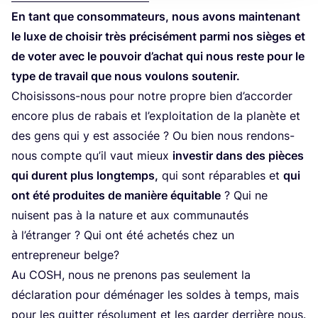
En tant que consom­ma­teurs, nous avons main­te­nant
le luxe de choi­sir très pré­ci­sé­ment par­mi nos sièges et
de voter avec le pou­voir d’a­chat qui nous reste pour le
type de tra­vail que nous vou­lons sou­te­nir.
Choi­sis­sons-nous pour notre propre bien d’ac­cor­der
encore plus de rabais et l’ex­ploi­ta­tion de la pla­nète et
des gens qui y est asso­ciée ? Ou bien nous ren­dons-
nous compte qu’il vaut mieux
inves­tir dans des pièces
qui durent plus long­temps,
qui sont répa­rables et
q
ui
ont été pro­duites de manière équi­table
? Qui ne
nuisent pas à la nature et aux com­mu­nau­tés
à l’é­tran­ger ? Qui ont été ache­tés chez un
entre­pre­neur belge?
Au
COSH
, nous ne pre­nons pas seule­ment la
décla­ra­tion pour démé­na­ger les soldes à temps, mais
pour les quit­ter réso­lu­ment et les gar­der der­rière nous.