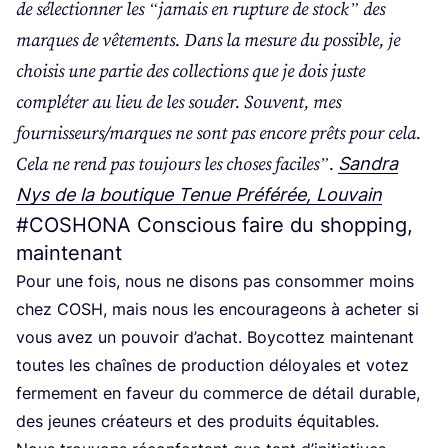
de sélec­tion­ner les
“
jamais en rup­ture de stock” des
marques de vête­ments. Dans la mesure du pos­sible, je
choi­sis une par­tie des col­lec­tions que je dois juste
com­plé­ter au lieu de les sou­der. Sou­vent, mes
fournisseurs/​marques ne sont pas encore prêts pour cela.
Cela ne rend pas tou­jours les choses faciles”.
San­dra
Nys de la bou­tique Tenue Pré­fé­rée, Louvain
#
COSHONA
Conscious faire du shopping,
maintenant
Pour une fois, nous ne disons pas consom­mer moins
chez
COSH
, mais nous les encou­ra­geons à ache­ter si
vous avez un pou­voir d’a­chat. Boy­cot­tez main­te­nant
toutes les chaînes de pro­duc­tion déloyales et votez
fer­me­ment en faveur du com­merce de détail durable,
des jeunes créa­teurs et des pro­duits équitables.