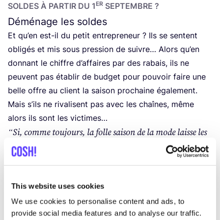
ER
SOLDES À PAR­TIR DU
1
SEPTEMBRE ?
Déménage les soldes
Et qu’en est-il du petit entre­pre­neur ? Ils se sentent
obli­gés et mis sous pres­sion de suivre… Alors qu’en
don­nant le chiffre d’af­faires par des rabais, ils ne
peuvent pas éta­blir de bud­get pour pou­voir faire une
belle offre au client la sai­son pro­chaine éga­le­ment.
Mais s’ils ne riva­lisent pas avec les chaînes, même
alors ils sont les victimes…
“
Si, comme tou­jours, la folle sai­son de la mode laisse les
ventes liées se pour­suivre et les soldes à par­tir de juin, cela
signi­fie que dans le meilleur des cas, il n’y a plus qu’un
mois et demi de revente. Impos­sible d’en sor­tir votre
This website uses cookies
bud­get pour la pro­chaine sai­son. Il est donc temps de
We use cookies to personalise content and ads, to
ren­ver­ser les dik­tats des géants de la mode et des chaînes,
provide social media features and to analyse our traffic.