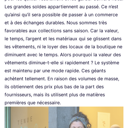
Les grandes soldes appar­tiennent au pas­sé. Ce n’est
qu’ain­si qu’il sera pos­sible de pas­ser à un com­merce
et à des échanges durables. Nous sommes très
favo­rables aux col­lec­tions sans sai­son. Car la valeur,
le temps, l’argent et les maté­riaux qui se glissent dans
les vête­ments, ni le loyer des locaux de la bou­tique ne
dimi­nuent avec le temps. Alors pour­quoi la valeur des
vête­ments dimi­nue-t-elle si rapi­de­ment ? Le sys­tème
est main­te­nu par une mode rapide. Ces géants
achètent tel­le­ment. En rai­son des volumes de masse,
ils obtiennent des prix plus bas de la part des
four­nis­seurs, mais ils uti­lisent plus de matières
pre­mières que nécessaire.