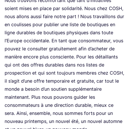
Nous trou­vons récon­for­tant que tant d’i­ni­tia­tives
soient mises en place par soli­da­ri­té. Nous chez
COSH
,
nous allons aus­si faire notre part ! Nous tra­vaillons dur
en cou­lisses pour publier une liste de bou­tiques en
ligne durables de bou­tiques phy­siques dans toute
l’Eu­rope occi­den­tale. En tant que consom­ma­teur, vous
pou­vez le consul­ter gra­tui­te­ment afin d’a­che­ter de
manière encore plus consciente. Pour les détaillants
qui ont des offres durables dans nos listes de
pros­pec­tion et qui sont tou­jours membres chez
COSH
,
il s’a­git d’une offre tem­po­raire et gra­tuite, car tout le
monde a besoin d’un sou­tien sup­plé­men­taire
main­te­nant. Plus nous pou­vons gui­der les
consom­ma­teurs à une direc­tion durable, mieux ce
sera. Ain­si, ensemble, nous sommes forts pour un
nou­veau prin­temps, un nou­vel été, un nou­vel automne