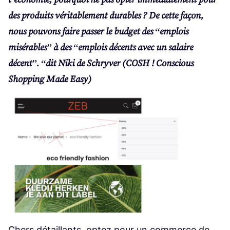
des pro­duits véri­ta­ble­ment durables ? De cette façon,
nous pou­vons faire pas­ser le bud­get des
“
emplois
misé­rables” à des
“
emplois décents avec un salaire
décent”.
“
dit Niki de Schry­ver (
COSH
! Conscious
Shop­ping Made Easy)
Chers détaillants, optez pour un commerce de