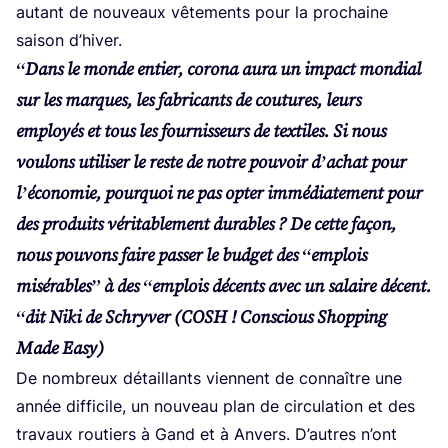
autant de nou­veaux vête­ments pour la pro­chaine
sai­son d’hiver.
“
Dans le monde entier, coro­na aura un impact mon­dial
sur les marques, les fabri­cants de cou­tures, leurs
employés et tous les four­nis­seurs de tex­tiles. Si nous
vou­lons uti­li­ser le reste de notre pou­voir d’a­chat pour
l’é­co­no­mie, pour­quoi ne pas opter immé­dia­te­ment pour
des pro­duits véri­ta­ble­ment durables ? De cette façon,
nous pou­vons faire pas­ser le bud­get des
“
emplois
misé­rables” à des
“
emplois décents avec un salaire décent.
“
dit Niki de Schry­ver (
COSH
! Conscious Shop­ping
Made Easy)
De nom­breux détaillants viennent de connaître une
année dif­fi­cile, un nou­veau plan de cir­cu­la­tion et des
tra­vaux rou­tiers à Gand et à Anvers. D’autres n’ont