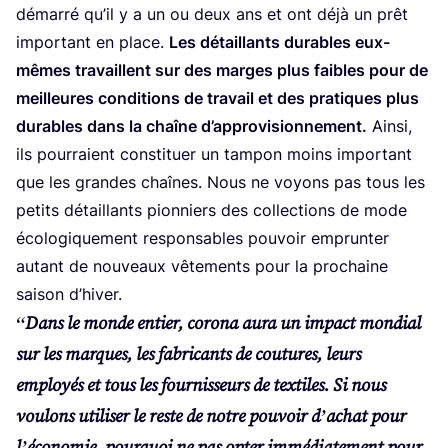
démar­ré qu’il y a un ou deux ans et ont déjà un prêt
impor­tant en place.
Les détaillants durables eux-
mêmes tra­vaillent sur des marges plus faibles pour de
meilleures condi­tions de tra­vail et des pra­tiques plus
durables dans la chaîne d’ap­pro­vi­sion­ne­ment.
Ain­si,
ils pour­raient consti­tuer un tam­pon moins impor­tant
que les grandes chaînes. Nous ne voyons pas tous les
petits détaillants pion­niers des col­lec­tions de mode
éco­lo­gi­que­ment res­pon­sables pou­voir emprun­ter
autant de nou­veaux vête­ments pour la pro­chaine
sai­son d’hiver.
“
Dans le monde entier, coro­na aura un impact mon­dial
sur les marques, les fabri­cants de cou­tures, leurs
employés et tous les four­nis­seurs de tex­tiles. Si nous
vou­lons uti­li­ser le reste de notre pou­voir d’a­chat pour
l’é­co­no­mie, pour­quoi ne pas opter immé­dia­te­ment pour