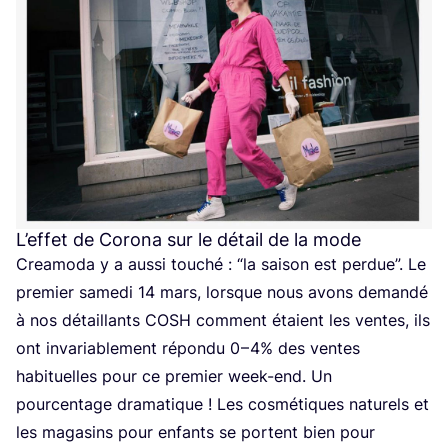
L’effet de Corona sur le détail de la mode
Crea­mo­da y a aus­si tou­ché :
“
la sai­son est per­due”. Le
pre­mier same­di
14
mars, lorsque nous avons deman­dé
à nos détaillants
COSH
com­ment étaient les ventes, ils
ont inva­ria­ble­ment répon­du
0
–
4
% des ventes
habi­tuelles pour ce pre­mier week-end. Un
pour­cen­tage dra­ma­tique ! Les cos­mé­tiques natu­rels et
les maga­sins pour enfants se portent bien pour