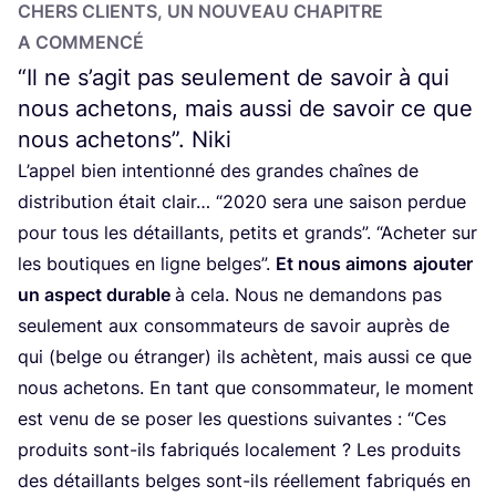
CHERS CLIENTS, UN NOU­VEAU CHA­PITRE
A COMMENCÉ
“
Il ne s’agit pas seulement de savoir à qui
nous achetons, mais aussi de savoir ce que
nous achetons”. Niki
L’ap­pel bien inten­tion­né des grandes chaînes de
dis­tri­bu­tion était clair…
“
2020
sera une sai­son per­due
pour tous les détaillants, petits et grands”.
“
Ache­ter sur
les bou­tiques en ligne belges”.
Et nous aimons
ajou­ter
un aspect durable
à cela. Nous ne deman­dons pas
seule­ment aux consom­ma­teurs de savoir auprès de
qui (belge ou étran­ger) ils achètent, mais aus­si ce que
nous ache­tons. En tant que consom­ma­teur, le moment
est venu de se poser les ques­tions sui­vantes :
“
Ces
pro­duits sont-ils fabri­qués loca­le­ment ? Les pro­duits
des détaillants belges sont-ils réel­le­ment fabri­qués en