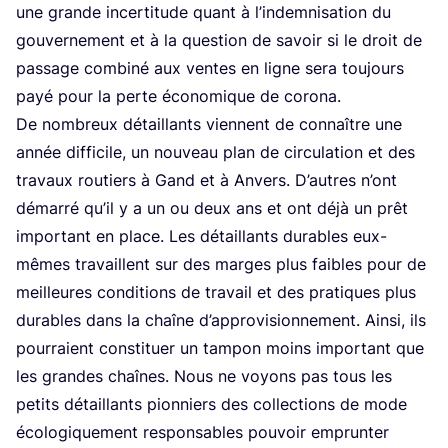
une grande incer­ti­tude quant à l’in­dem­ni­sa­tion du
gou­ver­ne­ment et à la ques­tion de savoir si le droit de
pas­sage com­bi­né aux ventes en ligne sera tou­jours
payé pour la perte éco­no­mique de corona.
De nom­breux détaillants viennent de connaître une
année dif­fi­cile, un nou­veau plan de cir­cu­la­tion et des
tra­vaux rou­tiers à Gand et à Anvers. D’autres n’ont
démar­ré qu’il y a un ou deux ans et ont déjà un prêt
impor­tant en place. Les détaillants durables eux-
mêmes tra­vaillent sur des marges plus faibles pour de
meilleures condi­tions de tra­vail et des pra­tiques plus
durables dans la chaîne d’ap­pro­vi­sion­ne­ment. Ain­si, ils
pour­raient consti­tuer un tam­pon moins impor­tant que
les grandes chaînes. Nous ne voyons pas tous les
petits détaillants pion­niers des col­lec­tions de mode
éco­lo­gi­que­ment res­pon­sables pou­voir emprun­ter