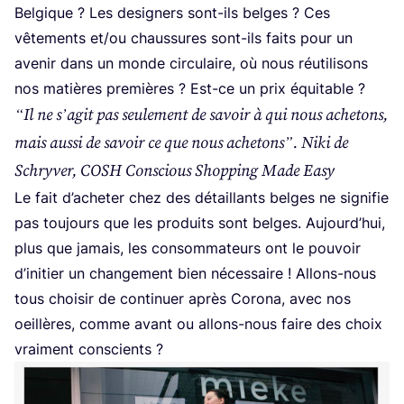
Bel­gique ? Les desi­gners sont-ils belges ? Ces
vête­ments et/​ou chaus­sures sont-ils faits pour un
ave­nir dans un monde cir­cu­laire, où nous réuti­li­sons
nos matières pre­mières ? Est-ce un prix équitable ?
“
Il ne s’a­git pas seule­ment de savoir à qui nous ache­tons,
mais aus­si de savoir ce que nous ache­tons”. Niki de
Schry­ver,
COSH
Conscious Shop­ping Made Easy
Le fait d’a­che­ter chez des détaillants belges ne signi­fie
pas tou­jours que les pro­duits sont belges. Aujourd’­hui,
plus que jamais, les consom­ma­teurs ont le pou­voir
d’i­ni­tier un chan­ge­ment bien néces­saire ! Allons-nous
tous choi­sir de conti­nuer après Coro­na, avec nos
oeillères, comme avant ou allons-nous faire des choix
vrai­ment conscients ?