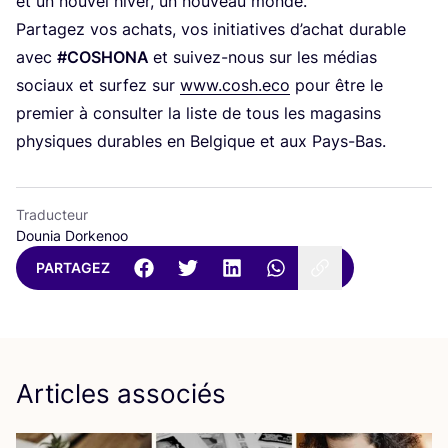
et un nou­vel hiver, un nou­veau monde.
Par­ta­gez vos achats, vos ini­tia­tives d’a­chat durable
avec
#
COSHO­NA
et sui­vez-nous sur les médias
sociaux et sur­fez sur
www.cosh.eco
pour être le
pre­mier à consul­ter la liste de tous les maga­sins
phy­siques durables en Bel­gique et aux Pays-Bas.
Traducteur
Dounia Dorkenoo
PARTAGEZ
Articles associés