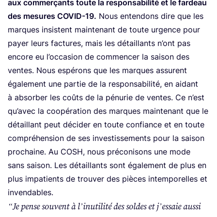
aux com­mer­çants toute la res­pon­sa­bi­li­té et le far­deau
des mesures
COVID-
19
.
Nous enten­dons dire que les
marques insistent main­te­nant de toute urgence pour
payer leurs fac­tures, mais les détaillants n’ont pas
encore eu l’oc­ca­sion de com­men­cer la sai­son des
ventes. Nous espé­rons que les marques assurent
éga­le­ment une par­tie de la res­pon­sa­bi­li­té, en aidant
à absor­ber les coûts de la pénu­rie de ventes. Ce n’est
qu’a­vec la coopé­ra­tion des marques main­te­nant que le
détaillant peut déci­der en toute confiance et en toute
com­pré­hen­sion de ses inves­tis­se­ments pour la sai­son
pro­chaine. Au
COSH
, nous pré­co­ni­sons une mode
sans sai­son. Les détaillants sont éga­le­ment de plus en
plus impa­tients de trou­ver des pièces intem­po­relles et
invendables.
“
Je pense sou­vent à l’i­nu­ti­li­té des soldes et j’es­saie aus­si