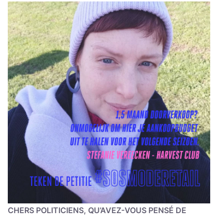
CHERS POLI­TI­CIENS, QU’A­VEZ-VOUS PEN­SÉ DE