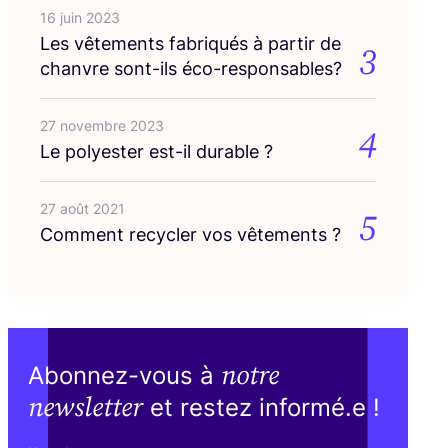
16 juin 2023
Les vête­ments fabri­qués à par­tir de
3
chanvre sont-ils éco-responsables?
27 novembre 2023
4
Le poly­es­ter est-il durable ?
27 août 2021
5
Com­ment recy­cler vos vêtements ?
notre
Abonnez-vous à
newsletter
et restez informé.e !