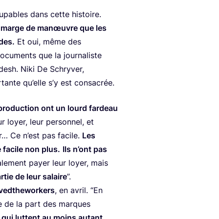
u­pables dans cette his­toire.
e marge de manœuvre que les
des.
Et oui, même des
docu­ments que la jour­na­liste
desh. Niki De Schry­ver,
r­tante qu’elle s’y est consacrée.
 pro­duc­tion ont un lourd far­deau
r loyer, leur per­son­nel, et
er… Ce n’est pas facile.
Les
e facile non plus.
Ils n’ont pas
­le­ment payer leur loyer, mais
­tie de leur salaire
”.
ved­the­wor­kers
, en avril.
“
En
nce de la part des marques
rs qui luttent au moins autant