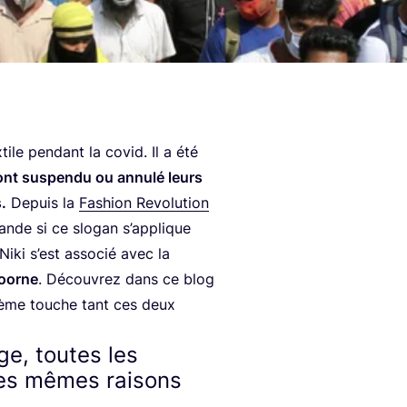
x­tile pen­dant la covid. Il a été
 ont sus­pen­du ou annu­lé leurs
.
Depuis la
Fashion Revo­lu­tion
ande si ce slo­gan s’applique
Niki s’est asso­cié avec la
doorne
. Décou­vrez dans ce blog
 thème touche tant ces deux
e, toutes les
les mêmes raisons