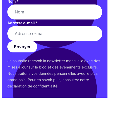
Nom
*
Adresse e-mail
*
Envoyer
Je sou­haite rece­voir la news­let­ter men­suelle avec des
mises à jour sur le blog et des évé­ne­ments exclu­sifs.
Nous trai­tons vos don­nées per­son­nelles avec le plus
grand soin. Pour en savoir plus, consul­tez notre
décla­ra­tion de confidentialité.