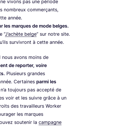
 ne vivons pas une période
es nom­breux com­mer­çants,
ette année.
ur les marques de mode belges.
re
“
J’achète belge
” sur notre site.
’ils sur­vi­vront à cette année.
l nous avons moins de
nt de repor­ter, voire
ts.
Plu­sieurs grandes
 année. Cer­taines
par­mi les
n’a tou­jours pas accep­té de
s voir et les suivre grâce à un
roits des tra­vailleurs Wor­ker
u­ra­ger les marques
u­vez sou­te­nir la
cam­pagne