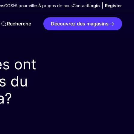
ns
COSH! pour villes
Á propos de nous
Contact
Login
Register
Recherche
Découvrez des magasins
es ont
rs du
na?