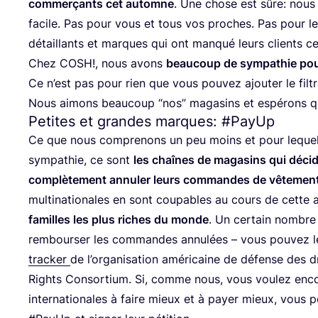
com­mer­çants cet automne
. Une chose est sûre: nous
facile. Pas pour vous et tous vos proches. Pas pour l
détaillants et marques qui ont man­qué leurs clients c
Chez
COSH
!, nous avons
beau­coup de sym­pa­thie po
Ce n’est pas pour rien que vous pou­vez ajou­ter le filt
Nous aimons beau­coup
“
nos” maga­sins et espé­rons qu
Petites et grandes marques: #PayUp
Ce que nous com­pre­nons un peu moins et pour leque
sym­pa­thie, ce sont
les chaînes de maga­sins qui décide
com­plè­te­ment annu­ler leurs com­mandes de vête­men
mul­ti­na­tio­nales en sont cou­pables au cours de cette
familles les plus riches du monde
. Un cer­tain nombre 
rem­bour­ser les com­mandes annu­lées – vous pou­vez le
tra­cker
de l’or­ga­ni­sa­tion amé­ri­caine de défense des d
Rights Consor­tium. Si, comme nous, vous vou­lez enco
inter­na­tio­nales à faire mieux et à payer mieux, vous po