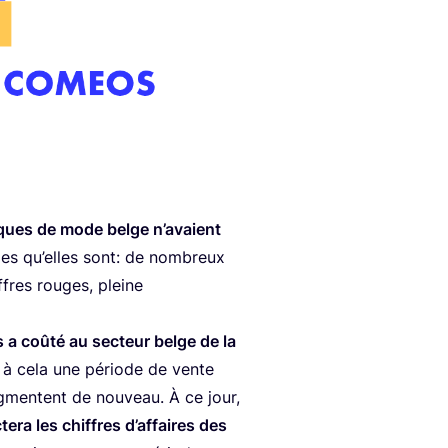
rques de mode belge n’avaient
es qu’elles sont: de nom­breux
ffres rouges, pleine
us a coû­té au sec­teur belge de la
z à cela une période de vente
­mentent de nou­veau. À ce jour,
e­ra les chiffres d’affaires des