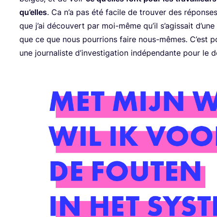
qu’elles
. Ca n’a pas été facile de trou­ver des réponses 
que j’ai décou­vert par moi-même qu’il s’agissait d’un
que ce que nous pour­rions faire nous-mêmes. C’est pour­
une jour­na­liste d’investigation indé­pen­dante pour le d