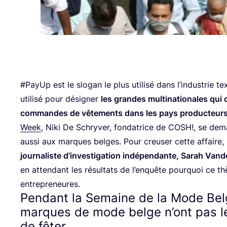
#PayUp est le slo­gan le plus uti­li­sé dans l’in­dus­trie te
uti­li­sé pour dési­gner
les grandes mul­ti­na­tio­nales qui
com­mandes de vête­ments dans les pays pro­duc­teurs
Week
, Niki De Schry­ver, fon­da­trice de
COSH
!, se dem
aus­si aux marques belges. Pour creu­ser cette affaire, 
jour­na­liste d’investigation indé­pen­dante, Sarah Van­
en atten­dant les résul­tats de l’enquête pour­quoi ce
entrepreneures.
Pendant la Semaine de la Mode Belg
marques de mode belge n’ont pas 
de fêter.