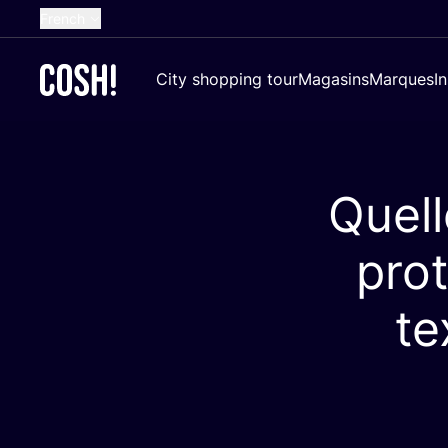
French
English
City shopping tour
Magasins
Marques
I
Dutch
Spanish
German
Quell
Croatian
prot
te