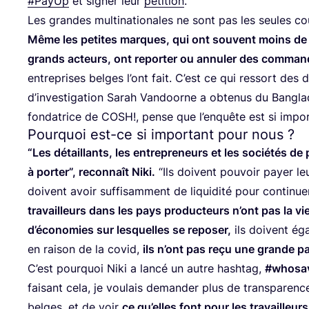
#PayUp
et signer leur
péti­tion
.
Les grandes mul­ti­na­tio­nales ne sont pas les seules co
Même les petites marques, qui ont sou­vent moins d
grands acteurs, ont repor­ter ou annu­ler des com­man
entre­prises belges l’ont fait. C’est ce qui res­sort des 
d’investigation Sarah Van­doorne a obte­nus du Ban­gla­
fon­da­trice de
COSH
!, pense que l’en­quête est si impo
Pourquoi est-ce si important pour nous ?
“
Les détaillants, les entre­pre­neurs et les socié­tés de
à por­ter”, recon­naît Niki.
“
Ils doivent pou­voir payer leu
doivent avoir suf­fi­sam­ment de liqui­di­té pour conti­nu
tra­vailleurs dans les pays pro­duc­teurs n’ont pas la vi
d’économies sur les­quelles se repo­ser,
ils doivent éga
en rai­son de la covid,
ils n’ont pas reçu une grande par
C’est pour­quoi Niki a lan­cé un autre hash­tag,
#who­sa­
fai­sant cela, je vou­lais deman­der plus de trans­pa­re
belges, et de voir
ce qu’elles font pour les tra­vailleu