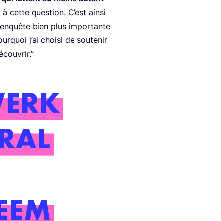
à cette ques­tion. C’est ain­si
e enquête bien plus impor­tante
quoi j’ai choi­si de sou­te­nir
écouvrir.”