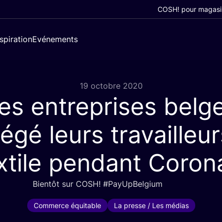
COSH! pour magasi
nspiration
Evénements
19 octobre 2020
es entreprises belg
égé leurs travailleu
xtile pendant Coro
Bien­tôt sur
COSH
! #PayUp­Bel­gium
Commerce équitable
La presse / Les médias