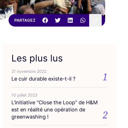
PARTAGEZ
Les plus lus
21 novembre 2022
1
Le cuir durable existe-t-il ?
10 juillet 2023
L’i­ni­tia­tive
“
Close the Loop” de H
&
M
est en réa­li­té une opé­ra­tion de
2
greenwashing !