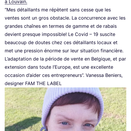
à Louvain.
“
Mes détaillants me répètent sans cesse que les
ventes sont un gros obs­tacle. La concur­rence avec les
grandes chaînes en termes de gamme et de rabais
devient presque impos­sible! Le Covid –
19
sus­cite
beau­coup de doutes chez ces détaillants locaux et
met une pres­sion énorme sur leur situa­tion finan­cière.
L’a­dap­ta­tion de la période de vente en Bel­gique, et par
exten­sion dans toute l’Eu­rope, est une excel­lente
occa­sion d’ai­der ces entre­pre­neurs”. Vanes­sa Beniers,
desi­gner
FAM
THE
LABEL