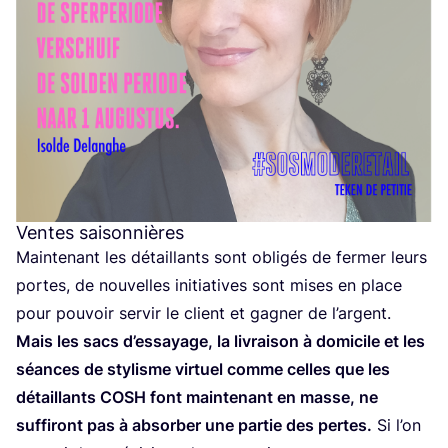
Ventes saisonnières
Main­te­nant les détaillants sont obli­gés de fer­mer leurs
portes, de nou­velles ini­tia­tives sont mises en place
pour pou­voir ser­vir le client et gagner de l’argent.
Mais les sacs d’es­sayage, la livrai­son à domi­cile et les
séances de sty­lisme vir­tuel comme celles que les
détaillants
COSH
font main­te­nant en masse, ne
suf­fi­ront pas à absor­ber une par­tie des pertes.
Si l’on