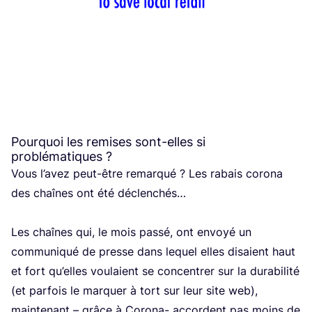
Pourquoi les remises sont-elles si
problématiques ?
Vous l’a­vez peut-être remar­qué ? Les rabais coro­na
des chaînes ont été déclenchés…
Les chaînes qui, le mois pas­sé, ont envoyé un
com­mu­ni­qué de presse dans lequel elles disaient haut
et fort qu’elles vou­laient se concen­trer sur la dura­bi­li­té
(et par­fois le mar­quer à tort sur leur site web),
main­te­nant – grâce à Coro­na- accordent pas moins de