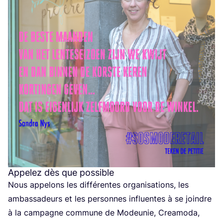
Appelez dès que possible
Nous appe­lons les dif­fé­rentes orga­ni­sa­tions, les
ambas­sa­deurs et les per­sonnes influentes à se joindre
à la cam­pagne com­mune de Modeu­nie, Crea­mo­da,