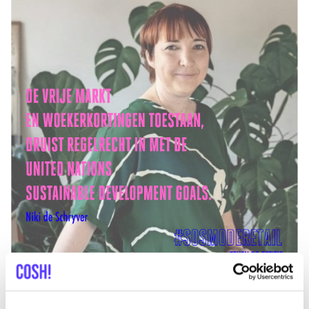
Au
COSH
éga­le­ment, nous consi­dé­rons la poli­tique de
vente et de rabais sys­té­ma­tique comme un sys­tème