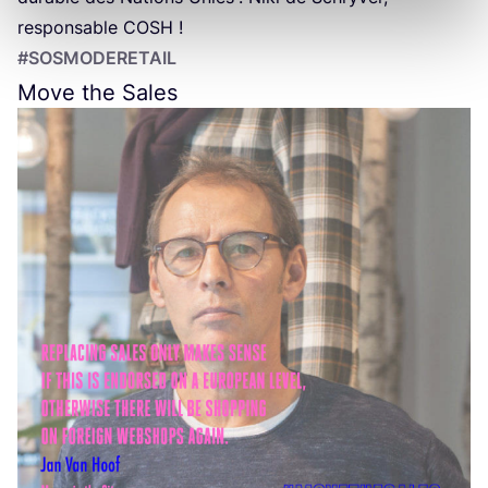
res­pon­sable
COSH
!
#SOS­MO­DE­RE­TAIL
Move the Sales