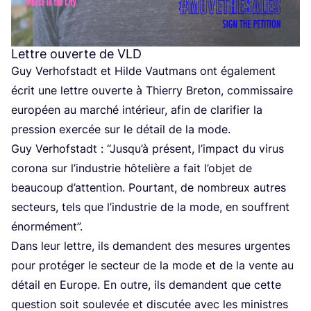
Lettre ouverte de
VLD
Guy Verhof­stadt et Hilde Vaut­mans ont éga­le­ment
écrit une lettre ouverte à Thier­ry Bre­ton, com­mis­saire
euro­péen au mar­ché inté­rieur, afin de cla­ri­fier la
pres­sion exer­cée sur le détail de la mode.
Guy Verhof­stadt :
“
Jus­qu’à pré­sent, l’im­pact du virus
coro­na sur l’in­dus­trie hôte­lière a fait l’ob­jet de
beau­coup d’at­ten­tion. Pour­tant, de nom­breux autres
sec­teurs, tels que l’in­dus­trie de la mode, en souffrent
énormément”.
Dans leur lettre, ils demandent des mesures urgentes
pour pro­té­ger le sec­teur de la mode et de la vente au
détail en Europe. En outre, ils demandent que cette
ques­tion soit sou­le­vée et dis­cu­tée avec les ministres