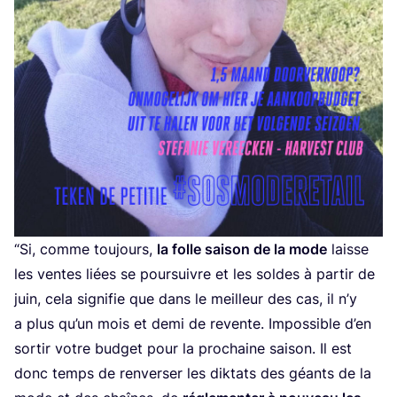
“
Si, comme tou­jours,
la folle sai­son de la mode
laisse
les ventes liées se pour­suivre et les soldes à par­tir de
juin, cela signi­fie que dans le meilleur des cas, il n’y
a plus qu’un mois et demi de revente. Impos­sible d’en
sor­tir votre bud­get pour la pro­chaine sai­son. Il est
donc temps de ren­ver­ser les dik­tats des géants de la