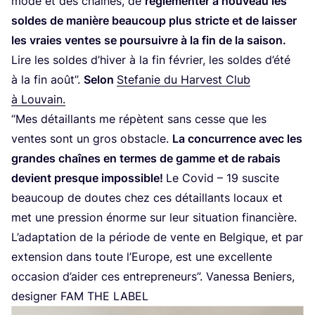
mode et des chaînes, de
régle­men­ter à nou­veau les
soldes de manière beau­coup plus stricte et de lais­ser
les vraies ventes se pour­suivre à la fin de la sai­son.
Lire les soldes d’hi­ver à la fin février, les soldes d’é­té
à la fin août”.
Selon
Ste­fa­nie du Har­vest Club
à Louvain.
“
Mes détaillants me répètent sans cesse que les
ventes sont un gros obs­tacle.
La concur­rence avec les
grandes chaînes en termes de gamme et de rabais
devient presque impos­sible!
Le Covid –
19
sus­cite
beau­coup de doutes chez ces détaillants locaux et
met une pres­sion énorme sur leur situa­tion finan­cière.
L’a­dap­ta­tion de la période de vente en Bel­gique, et par
exten­sion dans toute l’Eu­rope, est une excel­lente
occa­sion d’ai­der ces entre­pre­neurs”. Vanes­sa Beniers,
desi­gner
FAM
THE
LABEL