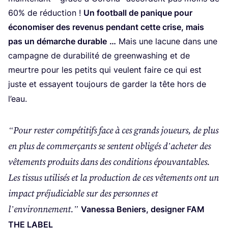
60
% de réduc­tion !
Un foot­ball de panique pour
éco­no­mi­ser des reve­nus pen­dant cette crise, mais
pas un démarche durable
…
Mais une lacune dans une
cam­pagne de dura­bi­li­té de green­wa­shing et de
meurtre pour les petits qui veulent faire ce qui est
juste et essayent tou­jours de gar­der la tête hors de
l’eau.
“
Pour res­ter com­pé­ti­tifs face à ces grands joueurs, de plus
en plus de com­mer­çants se sentent obli­gés d’a­che­ter des
vête­ments pro­duits dans des condi­tions épou­van­tables.
Les tis­sus uti­li­sés et la pro­duc­tion de ces vête­ments ont un
impact pré­ju­di­ciable sur des per­sonnes et
l’en­vi­ron­ne­ment.”
Vanes­sa Beniers, desi­gner
FAM
THE
LABEL