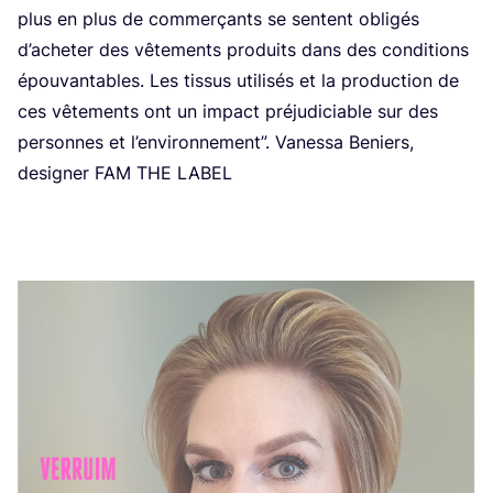
plus en plus de com­mer­çants se sentent obli­gés
d’a­che­ter des vête­ments pro­duits dans des condi­tions
épou­van­tables. Les tis­sus uti­li­sés et la pro­duc­tion de
ces vête­ments ont un impact pré­ju­di­ciable sur des
per­sonnes et l’en­vi­ron­ne­ment”. Vanes­sa Beniers,
desi­gner
FAM
THE
LABEL