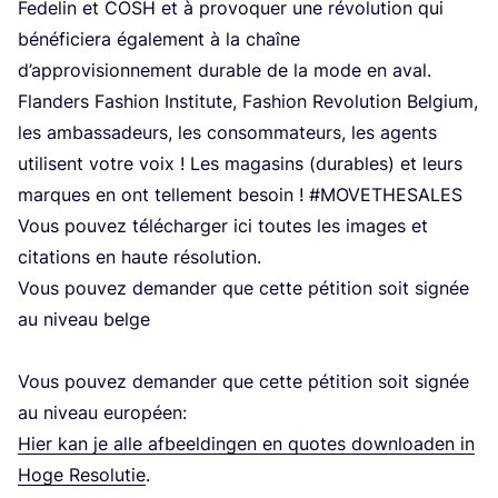
Fede­lin et
COSH
et à pro­vo­quer une révo­lu­tion qui
béné­fi­cie­ra éga­le­ment à la chaîne
d’ap­pro­vi­sion­ne­ment durable de la mode en aval.
Flan­ders Fashion Ins­ti­tute, Fashion Revo­lu­tion Bel­gium,
les ambas­sa­deurs, les consom­ma­teurs, les agents
uti­lisent votre voix ! Les maga­sins (durables) et leurs
marques en ont tel­le­ment besoin ! #
MOVE­THE­SALES
Vous pou­vez télé­char­ger ici toutes les images et
cita­tions en haute résolution.
Vous pou­vez deman­der que cette péti­tion soit signée
au niveau belge
Vous pou­vez deman­der que cette péti­tion soit signée
au niveau européen:
Hier kan je alle afbeel­din­gen en quotes down­loa­den in
Hoge Reso­lu­tie
.