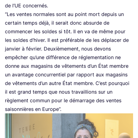
de l’UE concernés.
“
Les ventes nor­males sont au point mort depuis un
cer­tain temps déjà, il serait donc absurde de
com­men­cer les soldes si tôt. Il en va de même pour
les soldes d’hi­ver. Il est pré­fé­rable de les dépla­cer de
jan­vier à février. Deuxiè­me­ment, nous devons
empê­cher qu’une dif­fé­rence de régle­men­ta­tion ne
donne aux maga­sins de vête­ments d’un État membre
un avan­tage concur­ren­tiel par rap­port aux maga­sins
de vête­ments d’un autre État membre. C’est pour­quoi
il est grand temps que nous tra­vail­lions sur un
règle­ment com­mun pour le démar­rage des ventes
sai­son­nières en Europe”.