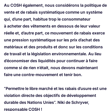
Au
COSH
éga­le­ment, nous consi­dé­rons la poli­tique de
vente et de rabais sys­té­ma­tique comme un sys­tème
qui, d’une part, habi­tue trop le consom­ma­teur
à ache­ter des vête­ments en des­sous de leur valeur
réelle et, d’autre part, ce mou­ve­ment de rabais exerce
une pres­sion sys­té­ma­tique sur les prix d’a­chat des
maté­riaux et des pro­duits et donc sur les condi­tions
de tra­vail et la légis­la­tion envi­ron­ne­men­tale. Au lieu
d’é­co­no­mi­ser des liqui­di­tés pour conti­nuer à faire
comme si de rien n’é­tait, nous devons main­te­nant
faire une contre-mou­ve­ment et tenir bon.
“
Per­mettre le libre mar­ché et les rabais d’u­sure est une
vio­la­tion directe des objec­tifs de déve­lop­pe­ment
durable des Nations Unies”. Niki de Schry­ver,
res­pon­sable
COSH
!