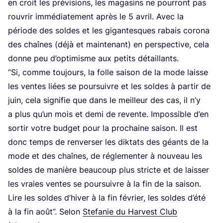
en croit les pré­vi­sions, les maga­sins ne pour­ront pas
rou­vrir immé­dia­te­ment après le
5
avril. Avec la
période des soldes et les gigan­tesques rabais coro­na
des chaînes (déjà et main­te­nant) en pers­pec­tive, cela
donne peu d’op­ti­misme aux petits détaillants.
“
Si, comme tou­jours, la folle sai­son de la mode laisse
les ventes liées se pour­suivre et les soldes à par­tir de
juin, cela signi­fie que dans le meilleur des cas, il n’y
a plus qu’un mois et demi de revente. Impos­sible d’en
sor­tir votre bud­get pour la pro­chaine sai­son. Il est
donc temps de ren­ver­ser les dik­tats des géants de la
mode et des chaînes, de régle­men­ter à nou­veau les
soldes de manière beau­coup plus stricte et de lais­ser
les vraies ventes se pour­suivre à la fin de la sai­son.
Lire les soldes d’hi­ver à la fin février, les soldes d’é­té
à la fin août”. Selon
Ste­fa­nie du Har­vest Club