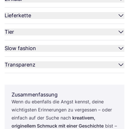
Lieferkette
Tier
Slow fashion
Transparenz
Zusammenfassung
Wenn du eben­falls die Angst kennst, dei­ne
wich­tigs­ten Erin­ne­run­gen zu ver­ges­sen – oder
ein­fach auf der Suche nach
krea­ti­vem,
ori­gi­nel­lem Schmuck mit einer Geschich­te
bist –