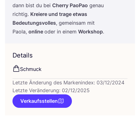
dann bist du bei
Cher­ry Pao­Pao
genau
rich­tig.
Kre­iere und tra­ge etwas
Bedeu­tungs­vol­les
, gemein­sam mit
Pao­la,
online
oder in einem
Work­shop
.
Details
Schmuck
Letzte Änderung des Markenindex: 03/12/2024
Letzte Veränderung: 02/12/2025
Verkaufsstellen