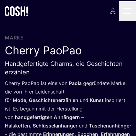
MARKE
Cherry PaoPao
Handgefertigte Charms, die Geschichten
erzählen
Cher­ry Pao­Pao ist eine von
Pao­la
gegrün­de­te Mar­ke,
die von ihrer Lei­den­schaft
für
Mode
,
Geschich­ten­er­zäh­len
und
Kunst
inspi­riert
ist. Es begann mit der Her­stel­lung
von
hand­ge­fer­tig­ten Anhän­gern
–
Hals­ket­ten
,
Schlüs­sel­an­hän­ger
und
Taschen­an­hän­ger
– die bestimm­te
Erin­ne­run­gen
,
Epo­chen
,
Erfah­run­gen