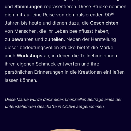
und
Stim­mun­gen
reprä­sen­tie­ren. Die­se Stü­cke neh­men
er
dich mit auf eine Rei­se von den pul­sie­ren­den
90
Jah­ren bis heu­te und die­nen dazu, die
Geschich­ten
von Men­schen, die ihr Leben beein­flusst haben,
zu
bewah­ren
und zu
tei­len
. Neben der Her­stel­lung
die­ser bedeu­tungs­vol­len Stü­cke bie­tet die Mar­ke
auch
Work­shops
an, in denen die Teilnehmer:innen
ihren eige­nen Schmuck ent­wer­fen und ihre
per­sön­li­chen Erin­ne­run­gen in die Krea­tio­nen ein­flie­ßen
las­sen können.
Die­se Mar­ke wur­de dank eines finan­zi­el­len Bei­trags eines der
unten­ste­hen­den Geschäf­te in
COSH
! aufgenommen.