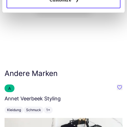
List
Map
Andere Marken
A
Favo
Annet Veerbeek Styling
T
Kleidung
Schmuck
1+
K