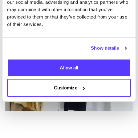
our social media, advertising and analytics partners who
Vêtements
Bijoux
1+
V
may combine it with other information that you’ve
provided to them or that they’ve collected from your use
of their services.
Show details
Allow all
Customize
Vi