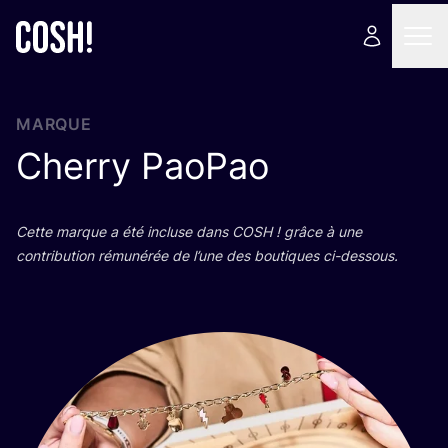
MARQUE
Cherry PaoPao
Cette marque a été incluse dans
COSH
! grâce à une
contri­bu­tion rému­né­rée de l’une des bou­tiques ci-dessous.