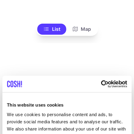
List
Map
Autres marques
This website uses cookies
We use cookies to personalise content and ads, to
A
Préf
provide social media features and to analyse our traffic.
Annet Veerbeek Styling
T
We also share information about your use of our site with