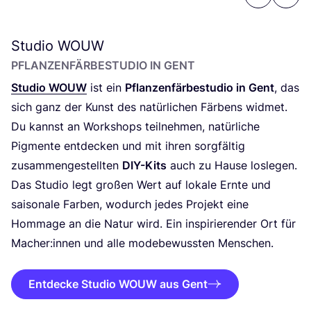
Previous
Next
Studio
WOUW
PFLAN­ZEN­FÄR­BE­STU­DIO IN GENT
Stu­dio
WOUW
ist ein
Pflan­zen­fär­be­stu­dio in Gent
, das
sich ganz der Kunst des natür­li­chen Fär­bens wid­met.
Du kannst an Work­shops teil­neh­men, natür­li­che
Pig­men­te ent­de­cken und mit ihren sorg­fäl­tig
zusam­men­ge­stell­ten
DIY-Kits
auch zu Hau­se los­le­gen.
Das Stu­dio legt gro­ßen Wert auf loka­le Ern­te und
sai­so­na­le Far­ben, wodurch jedes Pro­jekt eine
Hom­mage an die Natur wird. Ein inspi­rie­ren­der Ort für
Macher:innen und alle mode­be­wuss­ten Menschen.
Entdecke Studio WOUW aus Gent