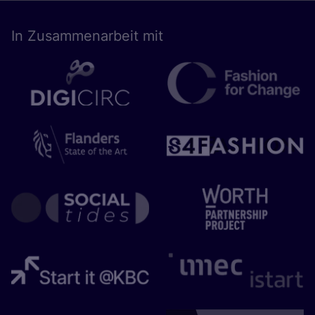
In Zusam­men­ar­beit mit