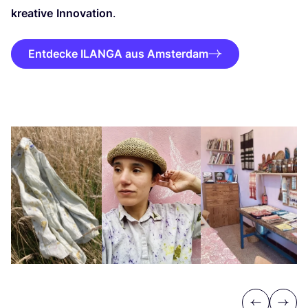
krea­ti­ve
Inno­va­ti­on
.
Entdecke ILANGA aus Amsterdam