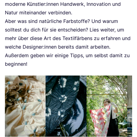
moder­ne Künstler:innen Hand­werk, Inno­va­ti­on und
Natur mit­ein­an­der verbinden.
Aber was sind natür­li­che Farb­stof­fe? Und war­um
soll­test du dich für sie ent­schei­den? Lies wei­ter, um
mehr über die­se Art des Tex­til­fär­bens zu erfah­ren und
wel­che Designer:innen bereits damit arbei­ten.
Außer­dem geben wir eini­ge Tipps, um selbst damit zu
beginnen!