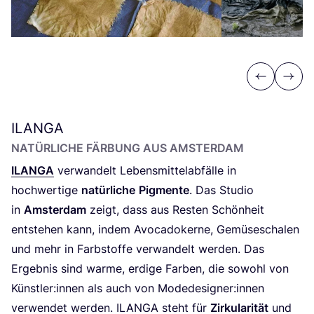
Previous
Next
ILANGA
NATÜR­LI­CHE FÄR­BUNG AUS AMSTERDAM
ILAN­GA
ver­wan­delt Lebens­mit­tel­ab­fäl­le in
hoch­wer­ti­ge
natür­li­che
Pig­men­te
. Das Stu­dio
in
Ams­ter­dam
zeigt, dass aus Res­ten Schön­heit
ent­ste­hen kann, indem Avo­ca­do­ker­ne, Gemü­se­scha­len
und mehr in Farb­stof­fe ver­wan­delt wer­den. Das
Ergeb­nis sind war­me, erdi­ge Far­ben, die sowohl von
Künstler:innen als auch von Modedesigner:innen
ver­wen­det wer­den.
ILAN­GA
steht für
Zir­ku­la­ri­tät
und