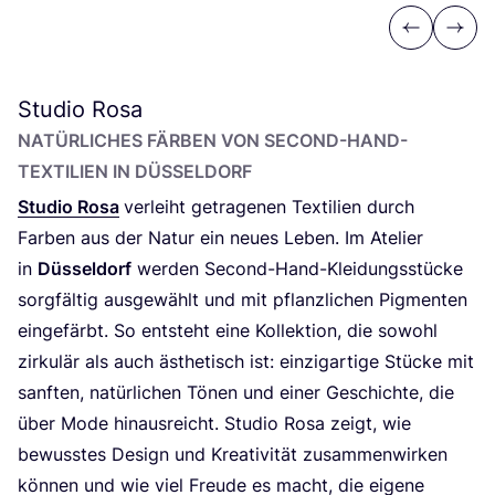
Previous
Next
Studio Rosa
NATÜR­LI­CHES FÄR­BEN VON SECOND-HAND-
TEX­TI­LI­EN IN DÜSSELDORF
Stu­dio Rosa
ver­leiht getra­ge­nen Tex­ti­li­en durch
Far­ben aus der Natur ein neu­es Leben. Im Ate­lier
in
Düs­sel­dorf
wer­den Second-Hand-Klei­dungs­stü­cke
sorg­fäl­tig aus­ge­wählt und mit pflanz­li­chen Pig­men­ten
ein­ge­färbt. So ent­steht eine Kol­lek­ti­on, die sowohl
zir­ku­lär als auch ästhe­tisch ist: ein­zig­ar­ti­ge Stü­cke mit
sanf­ten, natür­li­chen Tönen und einer Geschich­te, die
über Mode hin­aus­reicht. Stu­dio Rosa zeigt, wie
bewuss­tes Design und Krea­ti­vi­tät zusam­men­wir­ken
kön­nen und wie viel Freu­de es macht, die eige­ne