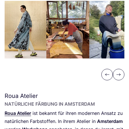
Previous
Next
Roua Atelier
NATÜR­LI­CHE FÄR­BUNG IN AMSTERDAM
Roua Ate­lier
ist bekannt für ihren moder­nen Ansatz zu
natür­li­chen Farb­stof­fen. In ihrem Ate­lier in
Ams­ter­dam