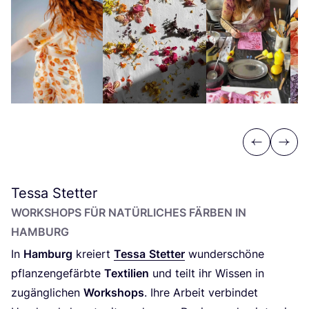
Previous
Next
Tessa Stetter
WORK­SHOPS FÜR NATÜR­LI­CHES FÄR­BEN IN
HAMBURG
In
Ham­burg
kre­iert
Tes­sa
Stet­ter
wun­der­schö­ne
pflan­zen­ge­färb­te
Tex­ti­li­en
und teilt ihr Wis­sen in
zugäng­li­chen
Work­shops
. Ihre Arbeit ver­bin­det