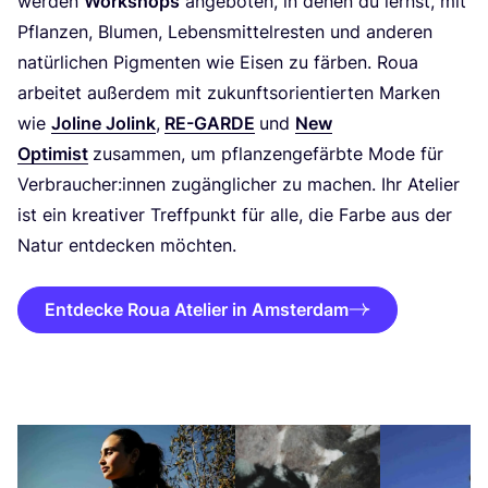
wer­den
Work­shops
ange­bo­ten, in denen du lernst, mit
Pflan­zen, Blu­men, Lebens­mit­tel­res­ten und ande­ren
natür­li­chen Pig­men­ten wie Eisen zu fär­ben. Roua
arbei­tet außer­dem mit zukunfts­ori­en­tier­ten Mar­ken
wie
Joli­ne Jolink
,
RE-GAR­DE
und
New
Opti­mist
zusam­men, um pflan­zen­ge­färb­te Mode für
Verbraucher:innen zugäng­li­cher zu machen. Ihr Ate­lier
ist ein krea­ti­ver Treff­punkt für alle, die Far­be aus der
Natur ent­de­cken möchten.
Entdecke Roua Atelier in Amsterdam