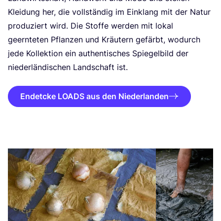
Klei­dung her, die voll­stän­dig im Ein­klang mit der Natur
pro­du­ziert wird. Die Stof­fe wer­den mit lokal
geern­te­ten Pflan­zen und Kräu­tern gefärbt, wodurch
jede Kol­lek­ti­on ein authen­ti­sches Spie­gel­bild der
nie­der­län­di­schen Land­schaft ist.
Endetcke LOADS aus den Niederlanden