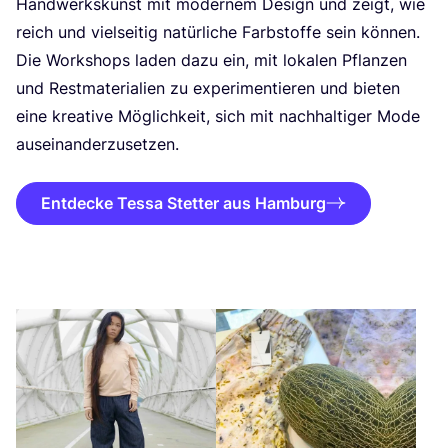
Hand­werks­kunst mit moder­nem Design und zeigt, wie
reich und viel­sei­tig natür­li­che Farb­stof­fe sein kön­nen.
Die Work­shops laden dazu ein, mit loka­len Pflan­zen
und Rest­ma­te­ria­li­en zu expe­ri­men­tie­ren und bie­ten
eine krea­ti­ve Mög­lich­keit, sich mit nach­hal­ti­ger Mode
auseinanderzusetzen.
Entdecke Tessa Stetter aus Hamburg