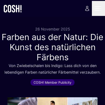
26 November 2025
Farben aus der Natur: Die
Kunst des natürlichen
Färbens
Von Zwie­bel­scha­len bis Indi­go: Lass dich von den
leben­di­gen Far­ben natür­li­cher Fär­be­mit­tel verzaubern.
COSH! Member Publicity