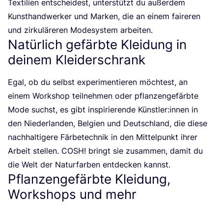
Tex­ti­li­en ent­schei­dest, unter­stützt du außer­dem
Kunst­hand­wer­ker und Mar­ken, die an einem fai­re­ren
und zir­ku­lä­re­ren Mode­sys­tem arbeiten.
Natürlich gefärbte Kleidung in
deinem Kleiderschrank
Egal, ob du selbst expe­ri­men­tie­ren möch­test, an
einem Work­shop teil­neh­men oder pflan­zen­ge­färb­te
Mode suchst, es gibt inspi­rie­ren­de Künstler:innen in
den Nie­der­lan­den, Bel­gi­en und Deutsch­land, die die­se
nach­hal­ti­ge­re Fär­be­tech­nik in den Mit­tel­punkt ihrer
Arbeit stel­len.
COSH
! bringt sie zusam­men, damit du
die Welt der Natur­far­ben ent­de­cken kannst.
Pflanzengefärbte Kleidung,
Workshops und mehr