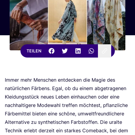
TEILEN
Immer mehr Men­schen ent­de­cken die Magie des
natür­li­chen Fär­bens. Egal, ob du einem abge­tra­ge­nen
Klei­dungs­stück neu­es Leben ein­hau­chen oder eine
nach­hal­ti­ge­re Mode­wahl tref­fen möch­test, pflanz­li­che
Fär­be­mit­tel bie­ten eine schö­ne, umwelt­freund­li­che­re
Alter­na­ti­ve zu syn­the­ti­schen Farb­stof­fen. Die uralte
Tech­nik erlebt der­zeit ein star­kes Come­back, bei dem