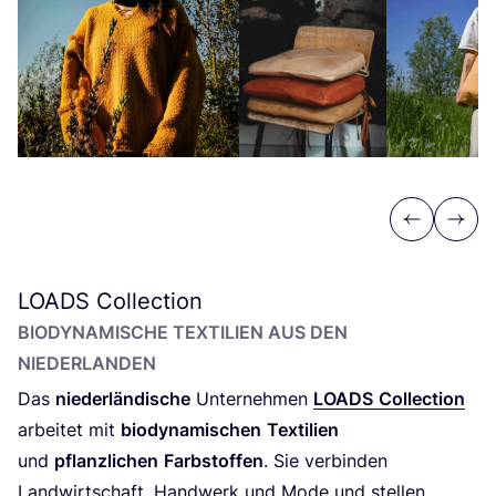
Previous
Next
LOADS
Collection
BIO­DY­NA­MI­SCHE TEX­TI­LI­EN AUS DEN
NIEDERLANDEN
Das
nie­der­län­di­sche
Unter­neh­men
LOADS
Coll­ec­tion
arbei­tet mit
bio­dy­na­mi­schen
Tex­ti­li­en
und
pflanz­li­chen
Farb­stof­fen
. Sie ver­bin­den
Land­wirt­schaft, Hand­werk und Mode und stel­len