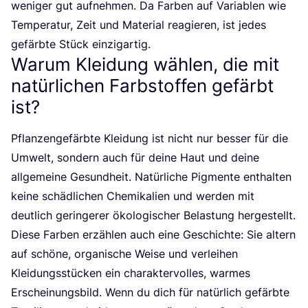
weni­ger gut auf­neh­men. Da Far­ben auf Varia­blen wie
Tem­pe­ra­tur, Zeit und Mate­ri­al reagie­ren, ist jedes
gefärb­te Stück einzigartig.
Warum Kleidung wählen, die mit
natürlichen Farbstoffen gefärbt
ist?
Pflan­zen­ge­färb­te Klei­dung ist nicht nur bes­ser für die
Umwelt, son­dern auch für dei­ne Haut und dei­ne
all­ge­mei­ne Gesund­heit. Natür­li­che Pig­men­te ent­hal­ten
kei­ne schäd­li­chen Che­mi­ka­li­en und wer­den mit
deut­lich gerin­ge­rer öko­lo­gi­scher Belas­tung her­ge­stellt.
Die­se Far­ben erzäh­len auch eine Geschich­te: Sie altern
auf schö­ne, orga­ni­sche Wei­se und ver­lei­hen
Klei­dungs­stü­cken ein cha­rak­ter­vol­les, war­mes
Erschei­nungs­bild. Wenn du dich für natür­lich gefärb­te