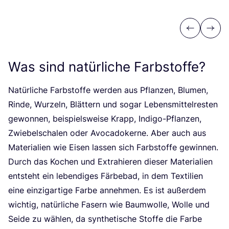
Previous
Next
Was sind natürliche Farbstoffe?
Natür­li­che Farb­stof­fe wer­den aus Pflan­zen, Blu­men,
Rin­de, Wur­zeln, Blät­tern und sogar Lebens­mit­tel­res­ten
gewon­nen, bei­spiels­wei­se Krapp, Indi­go-Pflan­zen,
Zwie­bel­scha­len oder Avo­ca­do­ker­ne. Aber auch aus
Mate­ria­li­en wie Eisen las­sen sich Farb­stof­fe gewin­nen.
Durch das Kochen und Extra­hie­ren die­ser Mate­ria­li­en
ent­steht ein leben­di­ges Fär­be­bad, in dem Tex­ti­li­en
eine ein­zig­ar­ti­ge Far­be anneh­men. Es ist außer­dem
wich­tig, natür­li­che Fasern wie Baum­wol­le, Wol­le und
Sei­de zu wäh­len, da syn­the­ti­sche Stof­fe die Far­be