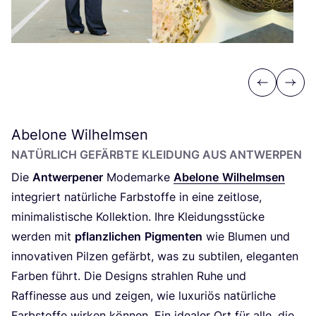
Previous
Next
Abelone Wilhelmsen
NATÜR­LICH GEFÄRB­TE KLEI­DUNG AUS ANTWERPEN
Die
Ant­wer­pe­ner
Mode­mar­ke
Abe­lo­ne
Wil­helm­sen
inte­griert natür­li­che Farb­stof­fe in eine zeit­lo­se,
mini­ma­lis­ti­sche Kol­lek­ti­on. Ihre Klei­dungs­stü­cke
wer­den mit
pflanz­li­chen
Pig­men­ten
wie Blu­men und
inno­va­ti­ven Pil­zen gefärbt, was zu sub­ti­len, ele­gan­ten
Far­ben führt. Die Designs strah­len Ruhe und
Raf­fi­nes­se aus und zei­gen, wie luxu­ri­ös natür­li­che
Farb­stof­fe wir­ken kön­nen. Ein idea­ler Ort für alle, die