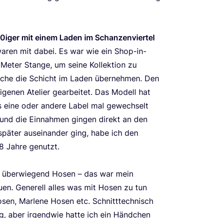
90
iger mit einem Laden im Schan­zen­vier­tel
waren mit dabei. Es war wie ein Shop-in-
eter Stan­ge, um sei­ne Kol­lek­ti­on zu
 Woche die Schicht im Laden über­neh­men. Den
­nen Ate­lier gear­bei­tet. Das Modell hat
as eine oder ande­re Label mal gewech­selt
t und die Ein­nah­men gin­gen direkt an den
spä­ter aus­ein­an­der ging, habe ich den
8
Jah­re genutzt.
t, über­wie­gend Hosen – das war mein
­en. Gene­rell alles was mit Hosen zu tun
Hosen, Mar­le­ne Hosen etc. Schnitt­tech­nisch
ng, aber irgend­wie hat­te ich ein Händ­chen