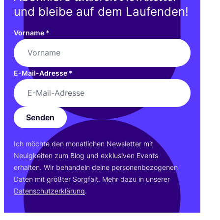
und bleibe auf dem Laufenden!
Vorname
*
E-Mail-Adresse
*
Senden
Ich möch­te den monat­li­chen News­let­ter mit
Neu­ig­kei­ten zum Blog und exklu­si­ven Events
erhal­ten. Wir behan­deln dei­ne per­so­nen­be­zo­ge­nen
Daten mit größ­ter Sorg­falt. Mehr dazu in unse­rer
Daten­schutz­er­klä­rung
.