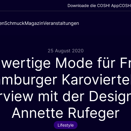
Downloade die COSH! App
COSH!
en
Schmuck
Magazin
Veranstaltungen
25 August 2020
wertige Mode für F
mburger Karoviertel
rview mit der Desig
Annette Rufeger
Lifestyle