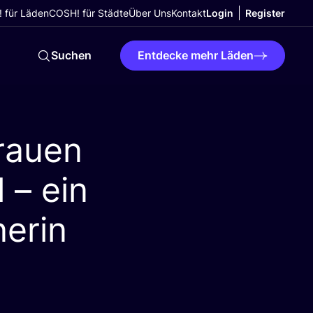
 für Läden
COSH! für Städte
Über Uns
Kontakt
Login
Register
Suchen
Entdecke mehr Läden
rauen
 – ein
nerin