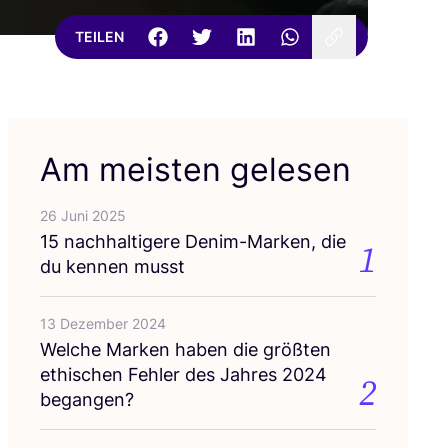
TEILEN
Am meisten gelesen
26 Juni 2025
15
nach­hal­ti­ge­re Den­im-Mar­ken, die
1
du ken­nen musst
13 Dezember 2024
Wel­che Mar­ken haben die größ­ten
ethi­schen Feh­ler des Jah­res
2024
2
begangen?