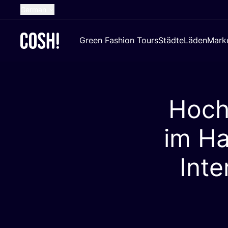
German
English
Green Fashion Tours
Städte
Läden
Mark
Dutch
French
Spanish
Hoch
Croatian
im Ha
Inte