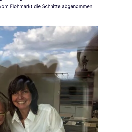
 vom Floh­markt die Schnit­te abge­nom­men