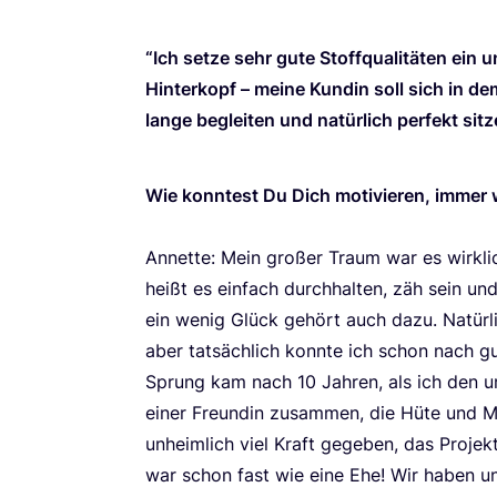
“
Ich set­ze sehr gute Stoff­qua­li­tä­ten ei
Hin­ter­kopf – mei­ne Kun­din soll sich in d
lan­ge beglei­ten und natür­lich per­fekt sitz
Wie konn­test Du Dich moti­vie­ren, immer
Annet­te: Mein gro­ßer Traum war es wirk­
heißt es ein­fach durch­hal­ten, zäh sein und
ein wenig Glück gehört auch dazu. Natür­li
aber tat­säch­lich konn­te ich schon nach g
Sprung kam nach
10
Jah­ren, als ich den u
einer Freun­din zusam­men, die Hüte und M
unheim­lich viel Kraft gege­ben, das Pro­jek
war schon fast wie eine Ehe! Wir haben uns 