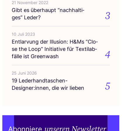
21 November 2022
Gibt es über­haupt
“
nach­hal­ti­
3
ges” Leder?
10 Juli 2023
Ent­lar­vung der Illu­si­on: H
&
Ms
“
Clo­
se the Loop” Initia­ti­ve für Tex­til­ab­
4
fäl­le ist Greenwash
25 Juni 2026
19
Lederhandtaschen-
5
Designer:innen, die wir lieben
unseren Newsletter
Abonniere