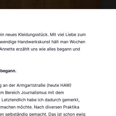
in neu­es Klei­dungs­stück. Mit viel Lie­be zum
f­wen­di­ge Hand­werks­kunst hält man Wochen
. Annet­te erzählt uns wie alles begann und
r begann.
 an der Arm­gart­stra­ße (heu­te
HAW
)
 im Bereich Jour­na­lis­mus mit dem
t. Letzt­end­lich habe ich dadurch gemerkt,
achen möch­te. Nach diver­sen Prak­ti­ka
en selb­stän­dig gemacht. Das ist schon ewig