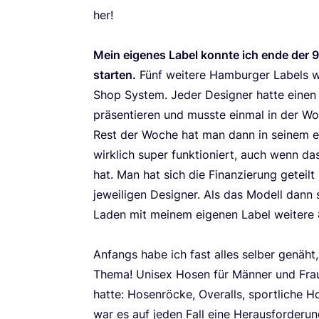
her!
Mein eige­nes Label konn­te ich ende der
star­ten.
Fünf wei­te­re Ham­bur­ger Labels 
Shop Sys­tem. Jeder Desi­gner hat­te einen M
prä­sen­tie­ren und muss­te ein­mal in der
Rest der Woche hat man dann in sei­nem eige
wirk­lich super funk­tio­niert, auch wenn d
hat. Man hat sich die Finan­zie­rung geteil
jewei­li­gen Desi­gner. Als das Modell dann 
Laden mit mei­nem eige­nen Label wei­te­re
Anfangs habe ich fast alles sel­ber genäh
The­ma! Uni­sex Hosen für Män­ner und Frau
hat­te: Hosen­rö­cke, Over­alls, sport­li­che 
war es auf jeden Fall eine Her­aus­for­de­ru