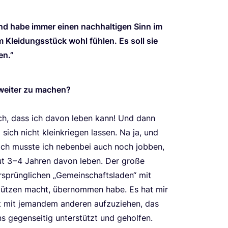
n und habe immer einen nach­hal­ti­gen Sinn im
em Klei­dungs­stück wohl füh­len. Es soll sie
en.”
 wei­ter zu machen?
lich, dass ich davon leben kann! Und dann
 sich nicht klein­krie­gen las­sen. Na ja, und
ch muss­te ich neben­bei auch noch job­ben,
ut
3
–
4
Jah­ren davon leben. Der gro­ße
rsprüng­li­chen
„
Gemein­schafts­la­den“ mit
üt­zen macht, über­nom­men habe. Es hat mir
t mit jeman­dem ande­ren auf­zu­zie­hen, das
gegen­sei­tig unter­stützt und gehol­fen.