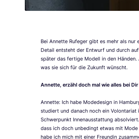
Bei Annet­te Rufe­ger gibt es mehr als nur e
Detail ent­steht der Ent­wurf und durch au
spä­ter das fer­ti­ge Modell in den Hän­den
was sie sich für die Zukunft wünscht.
Annet­te, erzähl doch mal wie alles bei Di
Annet­te: Ich habe Mode­de­sign in Ham­burg
stu­diert und danach noch ein Volon­ta­ri­at
Schwer­punkt Innen­aus­stat­tung absol­vier
dass ich doch unbe­dingt etwas mit Mode m
habe ich mich mit einer Freun­din zusam­m