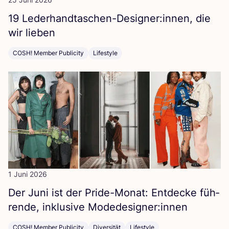
19
Lederhandtaschen-Designer:innen, die
wir lieben
COSH! Member Publicity
Lifestyle
1 Juni 2026
Der Juni ist der Pri­de-Monat: Ent­de­cke füh­
ren­de, inklu­si­ve Modedesigner:innen
COSH! Member Publicity
Diversität
Lifestyle