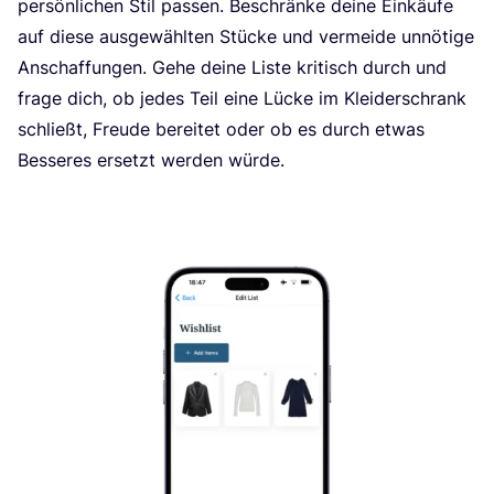
per­sön­li­chen Stil pas­sen. Beschrän­ke dei­ne Ein­käu­fe
auf die­se aus­ge­wähl­ten Stü­cke und ver­mei­de unnö­ti­ge
Anschaf­fun­gen. Gehe dei­ne Lis­te kri­tisch durch und
fra­ge dich, ob jedes Teil eine Lücke im Klei­der­schrank
schließt, Freu­de berei­tet oder ob es durch etwas
Bes­se­res ersetzt wer­den würde.