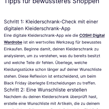
Tipps für bewussteres Shoppen
Schritt
1
: Kleiderschrank-Check mit einer
digitalen Kleiderschrank-App
Eine digi­ta­le Klei­der­schrank-App wie die
COSH
! Digi­tal
Ward­ro­be
ist ein wert­vol­les Werk­zeug für bewuss­tes
Ein­kau­fen. Begin­ne damit, dei­nen Klei­der­schrank zu
ana­ly­sie­ren, um zu ver­ste­hen, was du bereits besitzt
und wel­che Tei­le dir feh­len. Über­le­ge, wel­che
Klei­dungs­stü­cke schon län­ger auf dei­ner Wunsch­lis­te
ste­hen. Die­se Refle­xi­on ist ent­schei­dend, um beim
Black Fri­day über­leg­te Ent­schei­dun­gen zu treffen.
Schritt
2
: Eine Wunschliste erstellen
Nach­dem du dei­nen Klei­der­schrank über­prüft hast,
erstel­le eine Wunsch­lis­te mit Arti­keln, die zu dei­nem