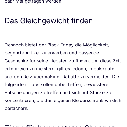
paar Mal getra­gen werden.
Das Gleichgewicht finden
Den­noch bie­tet der Black Fri­day die Mög­lich­keit,
begehr­te Arti­kel zu erwer­ben und pas­sen­de
Geschen­ke für sei­ne Liebs­ten zu fin­den. Um die­se Zeit
erfolg­reich zu meis­tern, gilt es jedoch, Impuls­käu­fe
und den Reiz über­mä­ßi­ger Rabat­te zu ver­mei­den. Die
fol­gen­den Tipps sol­len dabei hel­fen, bewuss­te­re
Ent­schei­dun­gen zu tref­fen und sich auf Stü­cke zu
kon­zen­trie­ren, die den eige­nen Klei­der­schrank wirk­lich
bereichern.