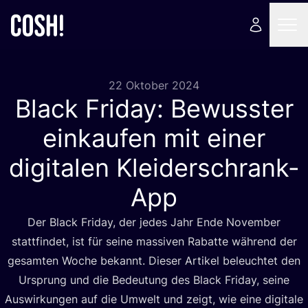
22 Oktober 2024
Black Friday: Bewusster
einkaufen mit einer
digitalen Kleiderschrank-
App
Der Black Fri­day, der jedes Jahr Ende Novem­ber
statt­fin­det, ist für sei­ne mas­si­ven Rabat­te wäh­rend der
gesam­ten Woche bekannt. Die­ser Arti­kel beleuch­tet den
Ursprung und die Bedeu­tung des Black Fri­day, sei­ne
Aus­wir­kun­gen auf die Umwelt und zeigt, wie eine digi­ta­le