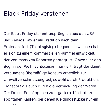
Black Friday verstehen
Der Black Fri­day stammt ursprüng­lich aus den
USA
und Kana­da, wo er als Tra­di­ti­on nach dem
Ern­te­dank­fest (Thanks­gi­ving) begann. Inzwi­schen hat
er sich zu einem kom­mer­zi­el­len Rum­mel ent­wi­ckelt,
der von mas­si­ven Rabat­ten geprägt ist. Obwohl er den
Beginn der Weih­nachts­sai­son mar­kiert, trägt der damit
ver­bun­de­ne über­mä­ßi­ge Kon­sum erheb­lich zur
Umwelt­ver­schmut­zung bei, sowohl durch Pro­duk­ti­on,
Trans­port als auch durch die Ver­pa­ckung der Waren.
Der Druck, Schnäpp­chen zu ergat­tern, führt oft zu
spon­ta­nen Käu­fen, bei denen Klei­dungs­stü­cke nur ein