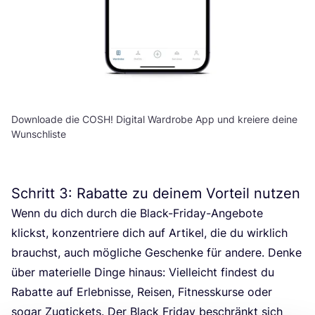
Downloade die COSH! Digital Wardrobe App und kreiere deine
Wunschliste
Schritt
3
: Rabatte zu deinem Vorteil nutzen
Wenn du dich durch die Black-Fri­day-Ange­bo­te
klickst, kon­zen­trie­re dich auf Arti­kel, die du wirk­lich
brauchst, auch mög­li­che Geschen­ke für ande­re. Den­ke
über mate­ri­el­le Din­ge hin­aus: Viel­leicht fin­dest du
Rabat­te auf Erleb­nis­se, Rei­sen, Fit­ness­kur­se oder
sogar Zug­ti­ckets. Der Black Fri­day beschränkt sich