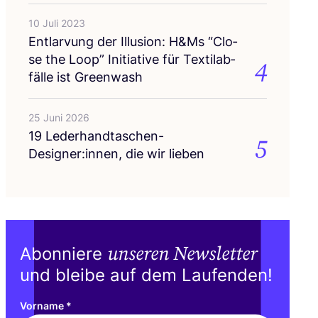
10 Juli 2023
Ent­lar­vung der Illu­si­on: H
&
Ms
“
Clo­
se the Loop” Initia­ti­ve für Tex­til­ab­
4
fäl­le ist Greenwash
25 Juni 2026
19
Lederhandtaschen-
5
Designer:innen, die wir lieben
unseren Newsletter
Abonniere
und bleibe auf dem Laufenden!
Vorname
*