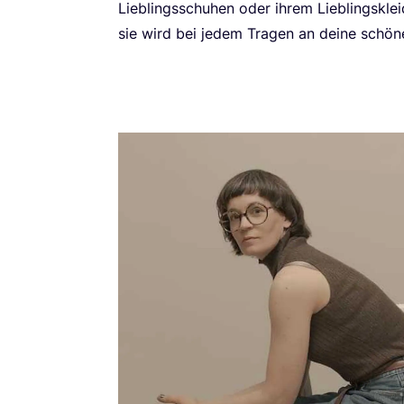
Lieb­lings­schu­hen oder ihrem Lieb­lings­kl
sie wird bei jedem Tra­gen an dei­ne schö­n