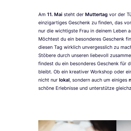
Am
11
. Mai
steht der
Mut­ter­tag
vor der Tü
ein­zig­ar­ti­ges Geschenk zu fin­den, das 
nur die wich­tigs­te Frau in dei­nem Leben a
Möch­test du ein beson­de­res Geschenk fin
die­sen Tag wirk­lich unver­gess­lich zu ma
Stö­be­re durch unse­ren lie­be­voll zusam­men
fin­dest du ein beson­de­res Geschenk für dei
bleibt. Ob ein krea­ti­ver Work­shop oder ei
nicht nur
lokal
, son­dern auch um eini­ges
n
schö­ne Erleb­nis­se und unter­stüt­ze gleich­