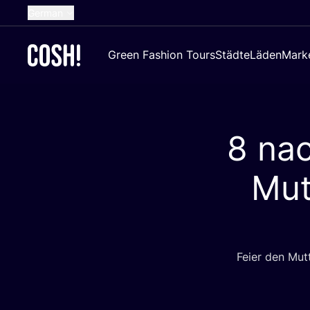
German
English
Green Fashion Tours
Städte
Läden
Mark
Dutch
French
Spanish
8
nac
Croatian
Mut
Fei­er den Mut