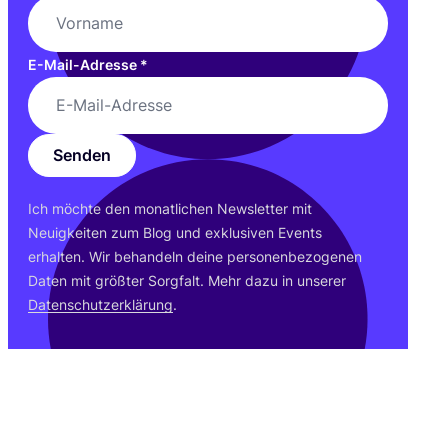
E-Mail-Adresse
*
Senden
Ich möch­te den monat­li­chen News­let­ter mit
Neu­ig­kei­ten zum Blog und exklu­si­ven Events
erhal­ten. Wir behan­deln dei­ne per­so­nen­be­zo­ge­nen
Daten mit größ­ter Sorg­falt. Mehr dazu in unse­rer
Daten­schutz­er­klä­rung
.