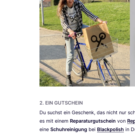
2
. EIN GUTSCHEIN
Du suchst ein Geschenk, das nicht nur sc
es mit einem
Repa­ra­tur­gut­schein
von
Rep
eine
Schuh­rei­ni­gung
bei
Black­po­lish
in D