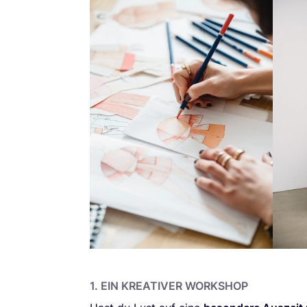
1
. EIN KREA­TI­VER WORKSHOP