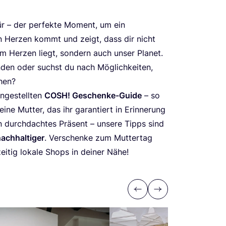
r – der per­fek­te Moment, um ein
von Her­zen kommt und zeigt, dass dir nicht
m Her­zen liegt, son­dern auch unser Pla­net.
­den oder suchst du nach Mög­lich­kei­ten,
chen?
­ge­stell­ten
COSH
! Geschen­ke-Gui­de
– so
­ne Mut­ter, das ihr garan­tiert in Erin­ne­rung
n durch­dach­tes Prä­sent – unse­re Tipps sind
ach­hal­ti­ger
. Ver­schen­ke zum Mut­ter­tag
zei­tig loka­le Shops in dei­ner Nähe!
Previous
Next