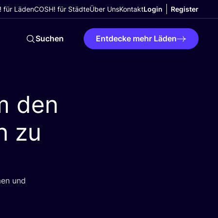
 für Läden
COSH! für Städte
Über Uns
Kontakt
Login
Register
Suchen
Entdecke mehr Läden
m den
h zu
­men und