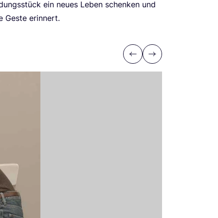
ei­dungs­stück ein neu­es Leben schen­ken und
e Ges­te erinnert.
Previous
Next