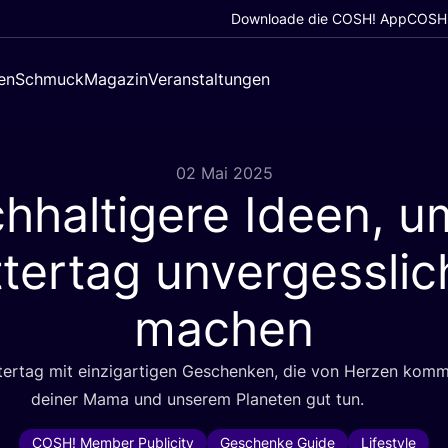
Downloade die COSH! App
COSH!
en
Schmuck
Magazin
Veranstaltungen
02 Mai 2025
hhaltigere Ideen, u
tertag unvergesslic
machen
­ter­tag mit ein­zig­ar­ti­gen Geschen­ken, die von Her­zen kom
dei­ner Mama und unse­rem Pla­ne­ten gut tun.
COSH! Member Publicity
Geschenke Guide
Lifestyle