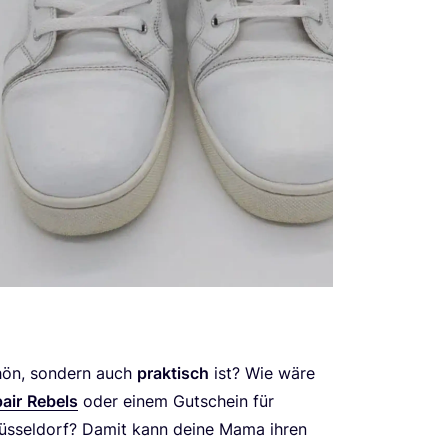
hön, son­dern auch
prak­tisch
ist? Wie wäre
air
Rebels
oder einem Gut­schein für
üs­sel­dorf? Damit kann dei­ne Mama ihren