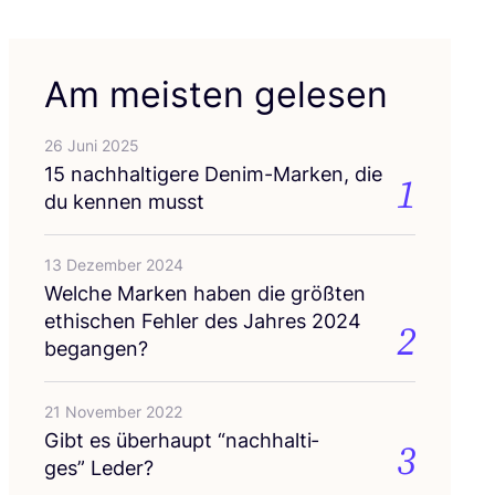
Am meisten gelesen
26 Juni 2025
15
nach­hal­ti­ge­re Den­im-Mar­ken, die
1
du ken­nen musst
13 Dezember 2024
Wel­che Mar­ken haben die größ­ten
ethi­schen Feh­ler des Jah­res
2024
2
begangen?
21 November 2022
Gibt es über­haupt
“
nach­hal­ti­
3
ges” Leder?