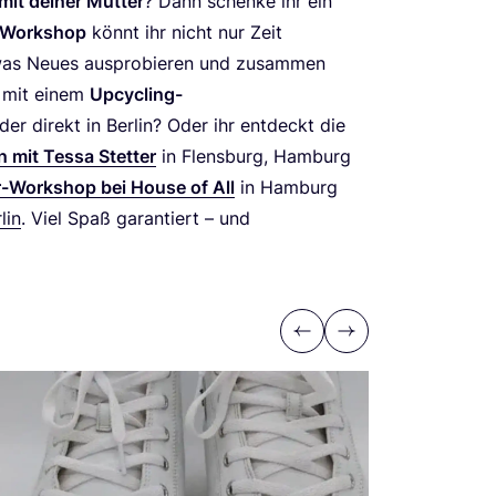
mit dei­ner Mut­ter
? Dann schen­ke ihr ein
v-Work­shop
könnt ihr nicht nur Zeit
twas Neu­es aus­pro­bie­ren und zusam­men
l mit einem
Upcy­cling-
er direkt in Ber­lin? Oder ihr ent­deckt die
n mit Tes­sa Stet­ter
in Flens­burg, Ham­burg
ur-Work­shop bei House of All
in Ham­burg
lin
. Viel Spaß garan­tiert – und
Previous
Next