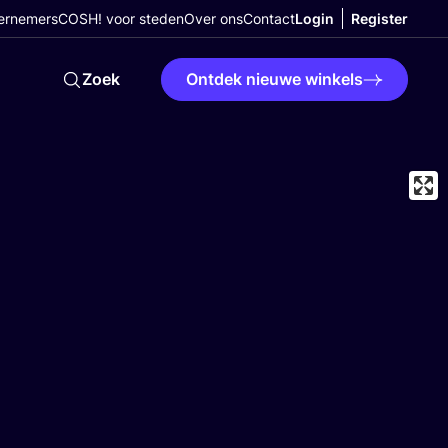
ernemers
COSH! voor steden
Over ons
Contact
Login
Register
Zoek
Ontdek nieuwe winkels