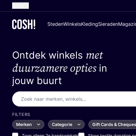
Dutch
English
Steden
Winkels
Kleding
Sieraden
Magazi
French
Spanish
met
Ontdek winkels
German
Croatian
duurzamere opties
in
jouw buurt
FILTERS
Merken
Categorie
Gift Cards & Cheque
Toon alleen 2e handswinkels
Show textile donation p