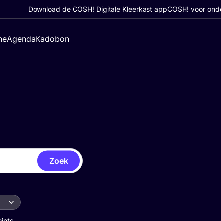
Download de COSH! Digitale Kleerkast app
COSH! voor ond
ne
Agenda
Kadobon
Zoek
s
oints