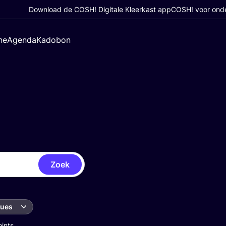
Download de COSH! Digitale Kleerkast app
COSH! voor ond
ne
Agenda
Kadobon
Zoek
ques
oints