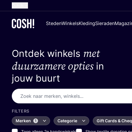
Dutch
English
Steden
Winkels
Kleding
Sieraden
Magazi
French
Spanish
met
Ontdek winkels
German
Croatian
duurzamere opties
in
jouw buurt
FILTERS
Merken
Categorie
Gift Cards & Che
1
Toon alleen 2e handswinkels
Show textile donation p