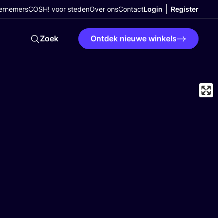
ernemers
COSH! voor steden
Over ons
Contact
Login
Register
Zoek
Ontdek nieuwe winkels