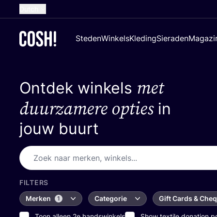
Dutch
English
Steden
Winkels
Kleding
Sieraden
Magazi
French
Spanish
met
Ontdek winkels
German
Croatian
duurzamere opties
in
jouw buurt
FILTERS
Merken
Categorie
Gift Cards & Che
1
Toon alleen 2e handswinkels
Show textile donation p