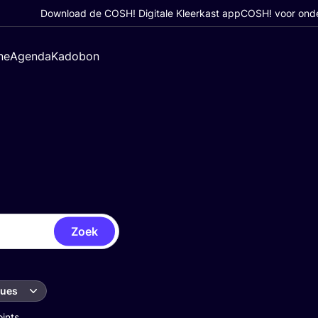
Download de COSH! Digitale Kleerkast app
COSH! voor ond
ne
Agenda
Kadobon
Zoek
ques
oints