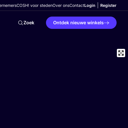
ernemers
COSH! voor steden
Over ons
Contact
Login
Register
Zoek
Ontdek nieuwe winkels