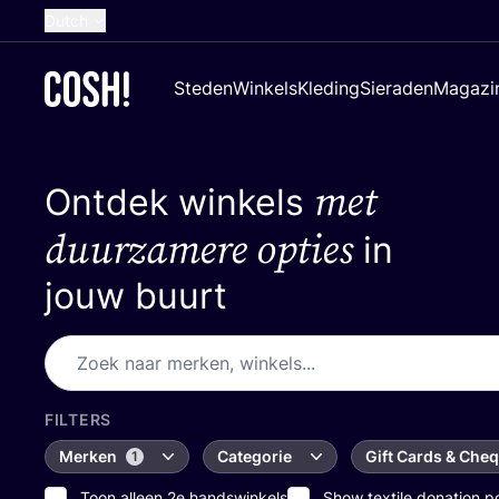
Dutch
English
Steden
Winkels
Kleding
Sieraden
Magazi
French
Spanish
met
Ontdek winkels
German
Croatian
duurzamere opties
in
jouw buurt
FILTERS
Merken
Categorie
Gift Cards & Che
1
Toon alleen 2e handswinkels
Show textile donation p