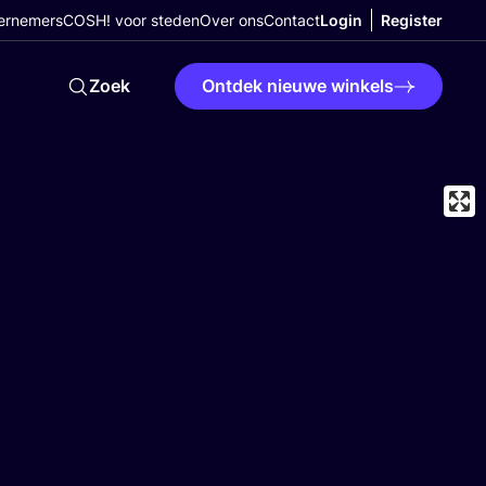
ernemers
COSH! voor steden
Over ons
Contact
Login
Register
Zoek
Ontdek nieuwe winkels