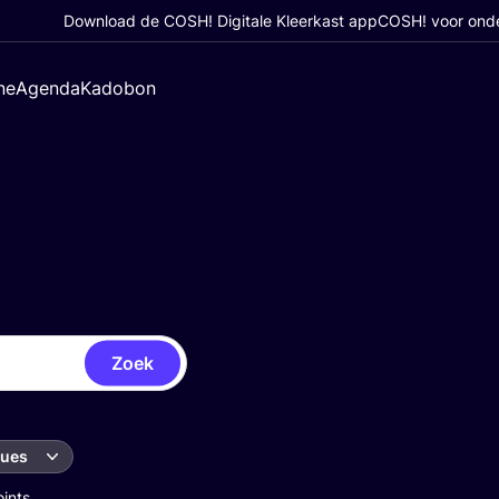
Download de COSH! Digitale Kleerkast app
COSH! voor ond
ne
Agenda
Kadobon
Zoek
ques
oints