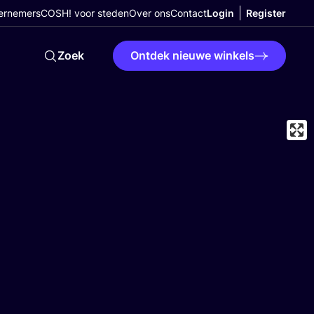
ernemers
COSH! voor steden
Over ons
Contact
Login
Register
Zoek
Ontdek nieuwe winkels