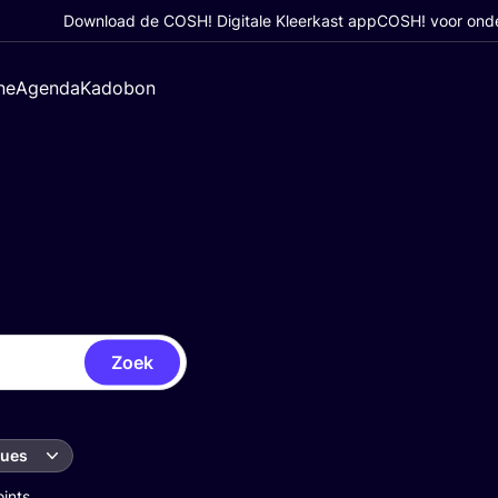
Download de COSH! Digitale Kleerkast app
COSH! voor ond
ne
Agenda
Kadobon
Zoek
ques
oints