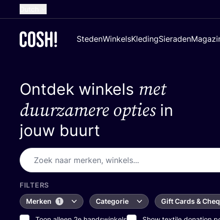
Dutch
English
Steden
Winkels
Kleding
Sieraden
Magazi
French
Spanish
met
Ontdek winkels
German
Croatian
duurzamere opties
in
jouw buurt
FILTERS
Merken
Categorie
Gift Cards & Che
1
Toon alleen 2e handswinkels
Show textile donation p