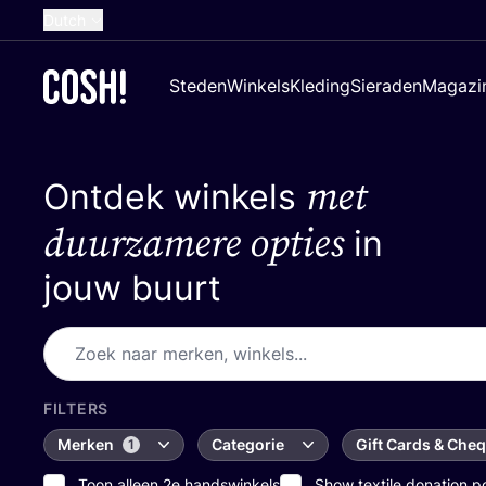
Dutch
English
Steden
Winkels
Kleding
Sieraden
Magazi
French
Spanish
met
Ontdek winkels
German
Croatian
duurzamere opties
in
jouw buurt
FILTERS
Merken
Categorie
Gift Cards & Che
1
Toon alleen 2e handswinkels
Show textile donation p