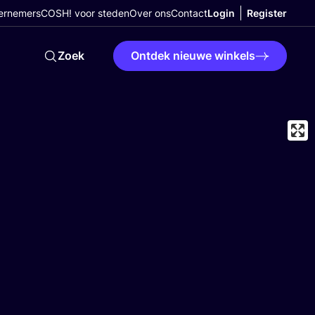
ernemers
COSH! voor steden
Over ons
Contact
Login
Register
Zoek
Ontdek nieuwe winkels