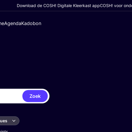
Download de COSH! Digitale Kleerkast app
COSH! voor ond
ne
Agenda
Kadobon
Zoek
ques
oints