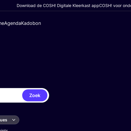
Download de COSH! Digitale Kleerkast app
COSH! voor ond
ne
Agenda
Kadobon
Zoek
ques
oints