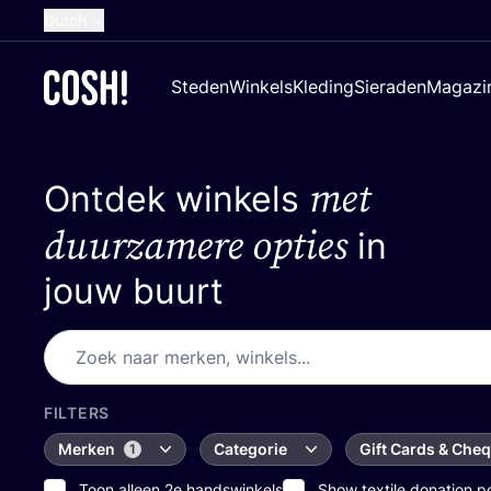
Dutch
English
Steden
Winkels
Kleding
Sieraden
Magazi
French
Spanish
met
Ontdek winkels
German
Croatian
duurzamere opties
in
jouw buurt
FILTERS
Merken
Categorie
Gift Cards & Che
1
Toon alleen 2e handswinkels
Show textile donation p