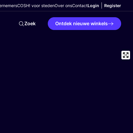
ernemers
COSH! voor steden
Over ons
Contact
Login
Register
Zoek
Ontdek nieuwe winkels