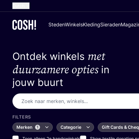
Dutch
English
Steden
Winkels
Kleding
Sieraden
Magazi
French
Spanish
met
Ontdek winkels
German
Croatian
duurzamere opties
in
jouw buurt
FILTERS
Merken
Categorie
Gift Cards & Che
1
Toon alleen 2e handswinkels
Show textile donation p