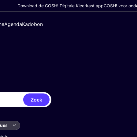
Download de COSH! Digitale Kleerkast app
COSH! voor ond
ne
Agenda
Kadobon
Zoek
ques
oints