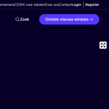
ernemers
COSH! voor steden
Over ons
Contact
Login
Register
Zoek
Ontdek nieuwe winkels