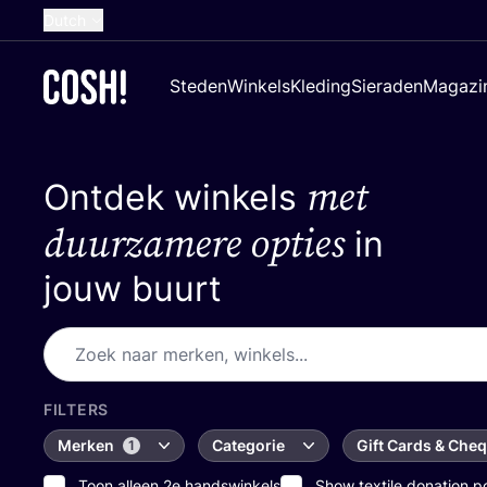
Dutch
English
Steden
Winkels
Kleding
Sieraden
Magazi
French
Spanish
met
Ontdek winkels
German
Croatian
duurzamere opties
in
jouw buurt
FILTERS
Merken
Categorie
Gift Cards & Che
1
Toon alleen 2e handswinkels
Show textile donation p