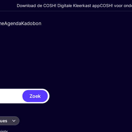
Download de COSH! Digitale Kleerkast app
COSH! voor ond
ne
Agenda
Kadobon
Zoek
ques
oints