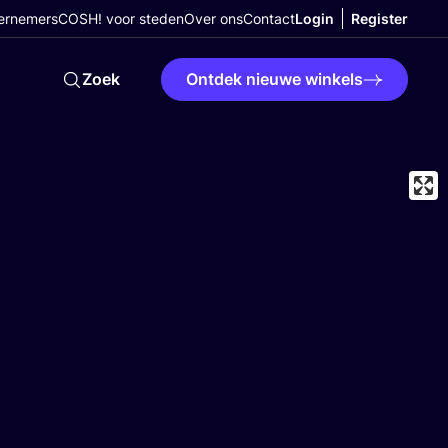
ernemers
COSH! voor steden
Over ons
Contact
Login
Register
Zoek
Ontdek nieuwe winkels