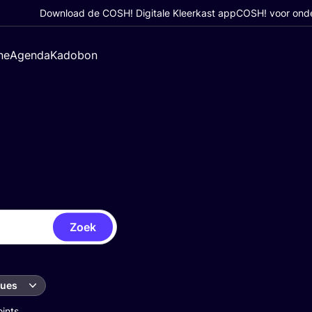
Download de COSH! Digitale Kleerkast app
COSH! voor ond
ne
Agenda
Kadobon
Zoek
ques
oints