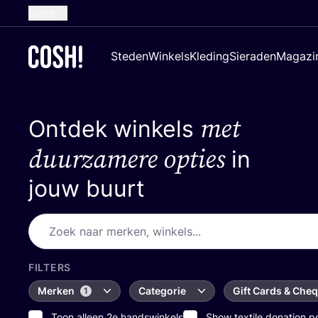
Dutch
English
Steden
Winkels
Kleding
Sieraden
Magazi
French
Spanish
met
Ontdek winkels
German
Croatian
duurzamere opties
in
jouw buurt
FILTERS
Merken
Categorie
Gift Cards & Che
1
Toon alleen 2e handswinkels
Show textile donation p