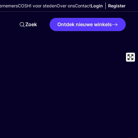
ernemers
COSH! voor steden
Over ons
Contact
Login
Register
Zoek
Ontdek nieuwe winkels