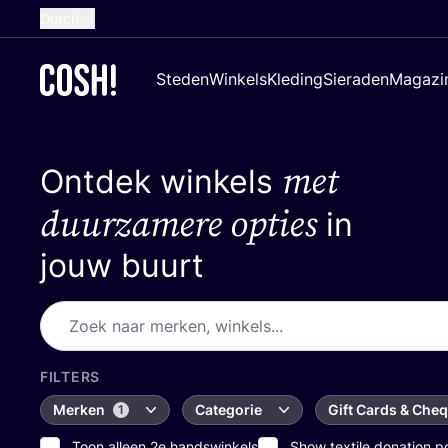
Dutch
English
Steden
Winkels
Kleding
Sieraden
Magazi
French
Spanish
met
Ontdek winkels
German
Croatian
duurzamere opties
in
jouw buurt
FILTERS
Merken
Categorie
Gift Cards & Che
1
Toon alleen 2e handswinkels
Show textile donation p