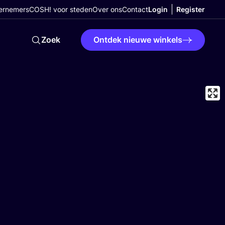
ernemers
COSH! voor steden
Over ons
Contact
Login
Register
Zoek
Ontdek nieuwe winkels