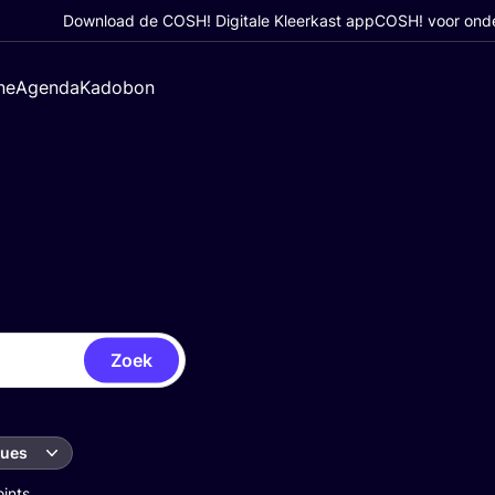
Download de COSH! Digitale Kleerkast app
COSH! voor ond
ne
Agenda
Kadobon
Zoek
ques
oints