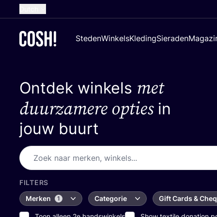
Dutch
English
Steden
Winkels
Kleding
Sieraden
Magazi
French
Spanish
met
Ontdek winkels
German
Croatian
duurzamere opties
in
jouw buurt
FILTERS
Merken
Categorie
Gift Cards & Che
1
Toon alleen 2e handswinkels
Show textile donation p