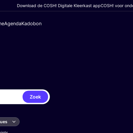
Download de COSH! Digitale Kleerkast app
COSH! voor ond
ne
Agenda
Kadobon
Zoek
ques
oints