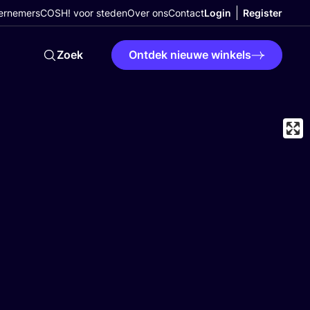
ernemers
COSH! voor steden
Over ons
Contact
Login
Register
Zoek
Ontdek nieuwe winkels