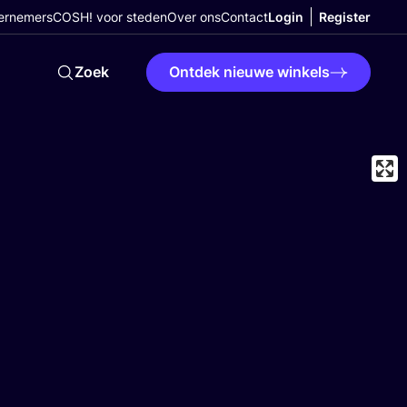
ernemers
COSH! voor steden
Over ons
Contact
Login
Register
Zoek
Ontdek nieuwe winkels