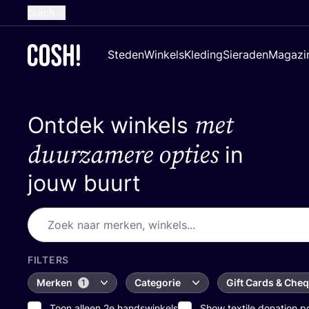
Dutch
English
Steden
Winkels
Kleding
Sieraden
Magazi
French
Spanish
met
Ontdek winkels
German
Croatian
duurzamere opties
in
jouw buurt
FILTERS
Merken
Categorie
Gift Cards & Che
1
Toon alleen 2e handswinkels
Show textile donation p