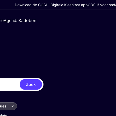
Download de COSH! Digitale Kleerkast app
COSH! voor ond
ne
Agenda
Kadobon
Zoek
ques
oints