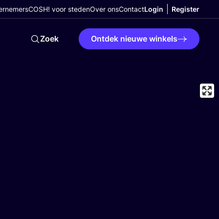
ernemers
COSH! voor steden
Over ons
Contact
Login
Register
Zoek
Ontdek nieuwe winkels