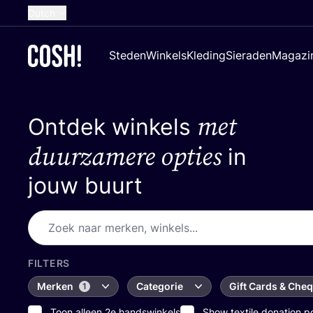
Dutch
English
Steden
Winkels
Kleding
Sieraden
Magazi
French
Spanish
met
Ontdek winkels
German
Croatian
duurzamere opties
in
jouw buurt
FILTERS
Merken
Categorie
Gift Cards & Che
1
Toon alleen 2e handswinkels
Show textile donation p