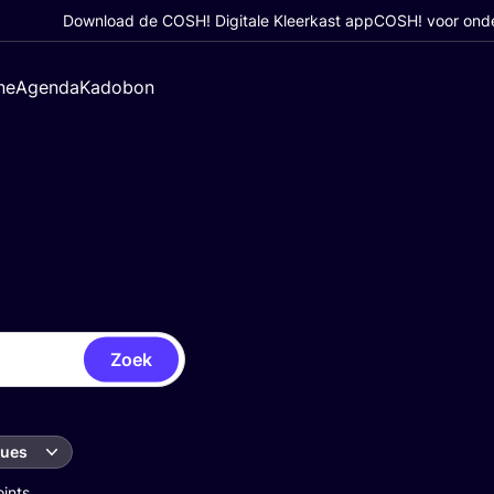
Download de COSH! Digitale Kleerkast app
COSH! voor ond
ne
Agenda
Kadobon
Zoek
ques
oints