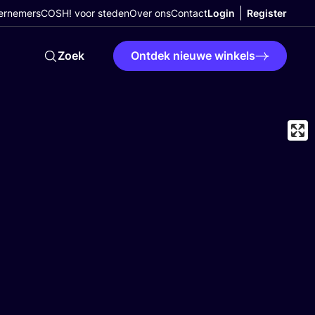
ernemers
COSH! voor steden
Over ons
Contact
Login
Register
Zoek
Ontdek nieuwe winkels