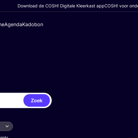
Download de COSH! Digitale Kleerkast app
COSH! voor ond
ne
Agenda
Kadobon
Zoek
s
oints