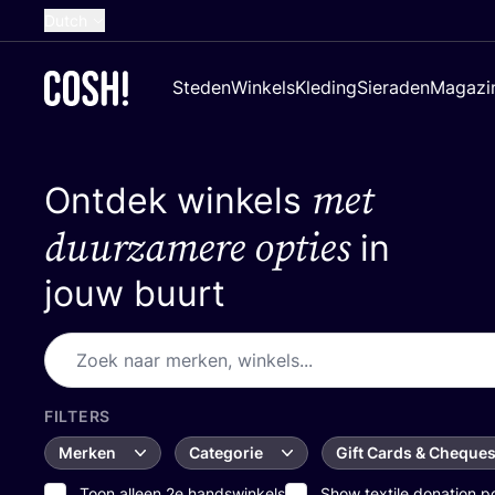
Dutch
English
Steden
Winkels
Kleding
Sieraden
Magazi
French
Spanish
met
Ontdek winkels
German
Croatian
duurzamere opties
in
jouw buurt
FILTERS
Merken
Categorie
Gift Cards & Cheque
Toon alleen 2e handswinkels
Show textile donation p